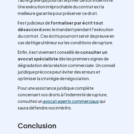
faute grave qui pourrait le priver de son indemnité.
Une exécution irréprochable du contrat est la
meilleure garantie pour préserver ce droit.
Il est judicieux de
formaliser par écrit tout
désaccord
avec le mandant pendant l'exécution
du contrat. Ces écrits pourront servir de preuve en
cas de litige ultérieur sur les conditions de rupture.
Enfin, il est vivement conseillé de
consulter un
avocat spécialiste
dès les premiers signes de
dégradation de la relation commerciale. Un conseil
juridique précoce peut éviter des erreurs et
optimiser la stratégie de négociation.
Pour une assistance juridique complète
concernant vos droits à l'indemnité de rupture,
consultez un
avocat agents commerciaux
qui
saura défendre vos intérêts.
Conclusion