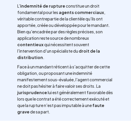
L'
indemnité de rupture
constitue un droit
fondamental pour les
agents commerciaux
,
véritable contrepartie de la clientèle qu'ils ont
apportée, créée ou développée pour le mandant.
Bien qu'encadrée par des règles précises, son
application reste source de nombreux
contentieux
qui nécessitent souvent
l'intervention d'un spécialiste du
droit de la
distribution
.
Face à un mandant réticent à s'acquitter de cette
obligation, ou proposant une indemnité
manifestement sous-évaluée, l'agent commercial
ne doit pas hésiter à faire valoir ses droits. La
jurisprudence
lui est généralement favorable dès
lors que le contrat a été correctement exécuté et
que la rupture n'est pas imputable à une
faute
grave
de sa part.