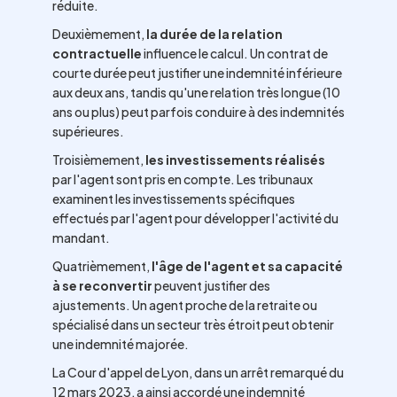
réduite.
Deuxièmement,
la durée de la relation
contractuelle
influence le calcul. Un contrat de
courte durée peut justifier une indemnité inférieure
aux deux ans, tandis qu'une relation très longue (10
ans ou plus) peut parfois conduire à des indemnités
supérieures.
Troisièmement,
les investissements réalisés
par l'agent sont pris en compte. Les tribunaux
examinent les investissements spécifiques
effectués par l'agent pour développer l'activité du
mandant.
Quatrièmement,
l'âge de l'agent et sa capacité
à se reconvertir
peuvent justifier des
ajustements. Un agent proche de la retraite ou
spécialisé dans un secteur très étroit peut obtenir
une indemnité majorée.
La Cour d'appel de Lyon, dans un arrêt remarqué du
12 mars 2023, a ainsi accordé une indemnité