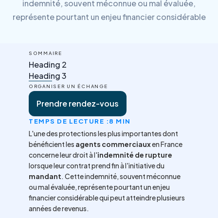
indemnité, souvent méconnue ou mal évaluée,
représente pourtant un enjeu financier considérable
SOMMAIRE
Heading 2
Heading 3
ORGANISER UN ÉCHANGE
Prendre rendez-vous
TEMPS DE LECTURE :
8 MIN
L'une des protections les plus importantes dont
bénéficient les
agents commerciaux
en France
concerne leur droit à l'
indemnité de rupture
lorsque leur contrat prend fin à l'initiative du
mandant
. Cette indemnité, souvent méconnue
ou mal évaluée, représente pourtant un enjeu
financier considérable qui peut atteindre plusieurs
années de revenus.