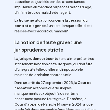
cessation est justifiée par des circonstances
imputables au mandant ou par des raisons d'âge,
d'infirmité ou de maladie de l'agent.
La troisième situation concerne
la cession du
contrat d'agence
à un tiers, lorsque celle-ci est
réalisée avec l'accord du mandant.
La notion de faute grave : une
jurisprudence stricte
La
jurisprudence récente
tend à interpréter très
strictement la notion de faute grave, qui doit être
d'une gravité telle qu'elle rend impossible le
maintien de la relation contractuelle.
Dans un arrêt du 27 septembre 2023, la
Cour de
cassation
a rappelé que de simples
manquements aux objectifs de vente ne
constituent pas une faute grave. De même, la
Cour d'appel de Paris
, le 14 janvier 2024, a jugé
que le fait de ne pas avoir informé le mandant d'une