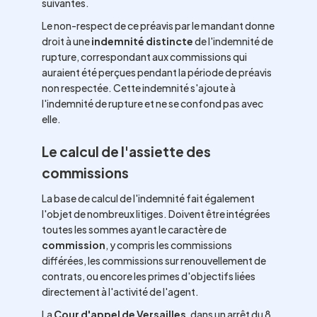
suivantes.
Le non-respect de ce préavis par le mandant donne
droit à une
indemnité distincte
de l'indemnité de
rupture, correspondant aux commissions qui
auraient été perçues pendant la période de préavis
non respectée. Cette indemnité s'ajoute à
l'indemnité de rupture et ne se confond pas avec
elle.
Le calcul de l'assiette des
commissions
La base de calcul de l'indemnité fait également
l'objet de nombreux litiges. Doivent être intégrées
toutes les sommes ayant le caractère de
commission
, y compris les commissions
différées, les commissions sur renouvellement de
contrats, ou encore les primes d'objectifs liées
directement à l'activité de l'agent.
La
Cour d'appel de Versailles
, dans un arrêt du 8