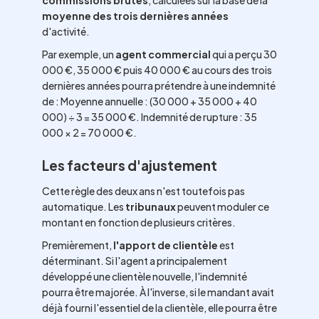
commissions brutes
, calculées sur la base de la
moyenne des trois dernières années
d'activité.
Par exemple, un
agent commercial
qui a perçu 30
000 €, 35 000 € puis 40 000 € au cours des trois
dernières années pourra prétendre à une indemnité
de : Moyenne annuelle : (30 000 + 35 000 + 40
000) ÷ 3 = 35 000 €. Indemnité de rupture : 35
000 × 2 = 70 000 €.
Les facteurs d'ajustement
Cette règle des deux ans n'est toutefois pas
automatique. Les
tribunaux
peuvent moduler ce
montant en fonction de plusieurs critères.
Premièrement,
l'apport de clientèle
est
déterminant. Si l'agent a principalement
développé une clientèle nouvelle, l'indemnité
pourra être majorée. À l'inverse, si le mandant avait
déjà fourni l'essentiel de la clientèle, elle pourra être