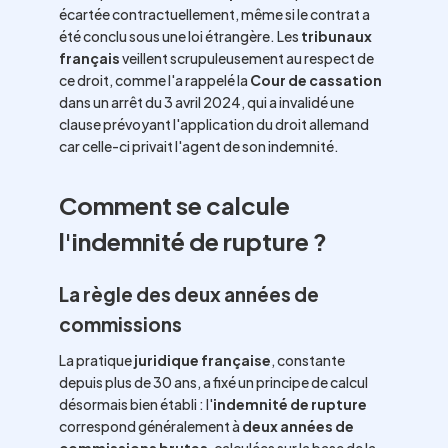
écartée contractuellement, même si le contrat a
été conclu sous une loi étrangère. Les
tribunaux
français
veillent scrupuleusement au respect de
ce droit, comme l'a rappelé la
Cour de cassation
dans un arrêt du 3 avril 2024, qui a invalidé une
clause prévoyant l'application du droit allemand
car celle-ci privait l'agent de son indemnité.
Comment se calcule
l'indemnité de rupture ?
La règle des deux années de
commissions
La pratique
juridique française
, constante
depuis plus de 30 ans, a fixé un principe de calcul
désormais bien établi : l'
indemnité de rupture
correspond généralement à
deux années de