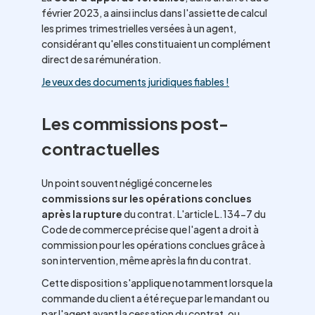
février 2023, a ainsi inclus dans l'assiette de calcul
les primes trimestrielles versées à un agent,
considérant qu'elles constituaient un complément
direct de sa rémunération.
Je veux des documents juridiques fiables !
Les commissions post-
contractuelles
Un point souvent négligé concerne les
commissions sur les opérations conclues
après la rupture
du contrat. L'article L.134-7 du
Code de commerce précise que l'agent a droit à
commission pour les opérations conclues grâce à
son intervention, même après la fin du contrat.
Cette disposition s'applique notamment lorsque la
commande du client a été reçue par le mandant ou
par l'agent avant la cessation du contrat, ou