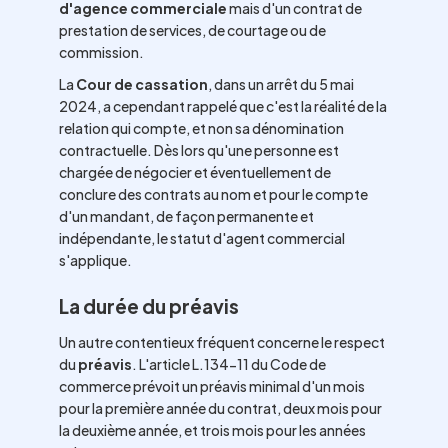
d'agence commerciale
mais d'un contrat de
prestation de services, de courtage ou de
commission.
La
Cour de cassation
, dans un arrêt du 5 mai
2024, a cependant rappelé que c'est la réalité de la
relation qui compte, et non sa dénomination
contractuelle. Dès lors qu'une personne est
chargée de négocier et éventuellement de
conclure des contrats au nom et pour le compte
d'un mandant, de façon permanente et
indépendante, le statut d'agent commercial
s'applique.
La durée du préavis
Un autre contentieux fréquent concerne le respect
du
préavis
. L'article L.134-11 du Code de
commerce prévoit un préavis minimal d'un mois
pour la première année du contrat, deux mois pour
la deuxième année, et trois mois pour les années