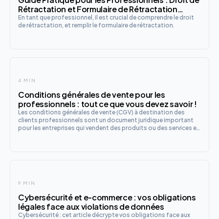
Rétractation et Formulaire de Rétractation
Expliqués
En tant que professionnel, il est crucial de comprendre le droit
de rétractation, et remplir le formulaire de rétractation.
4 MIN
Conditions générales de vente pour les
professionnels : tout ce que vous devez savoir !
Les conditions générales de vente (CGV) à destination des
clients professionnels sont un document juridique important
pour les entreprises qui vendent des produits ou des services en
ligne.
9 MIN
Cybersécurité et e-commerce : vos obligations
légales face aux violations de données
Cybersécurité : cet article décrypte vos obligations face aux