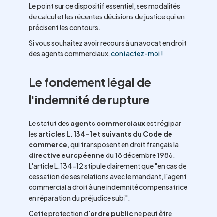
Le point sur ce dispositif essentiel, ses modalités
de calcul et les récentes décisions de justice qui en
précisent les contours.
Si vous souhaitez avoir recours à un avocat en droit
des agents commerciaux,
contactez-moi !
Le fondement légal de
l'indemnité de rupture
Le statut des
agents commerciaux
est régi par
les
articles L.134-1 et suivants du Code de
commerce
, qui transposent en droit français la
directive européenne
du 18 décembre 1986.
L'article L.134-12 stipule clairement que "en cas de
cessation de ses relations avec le mandant, l'agent
commercial a droit à une indemnité compensatrice
en réparation du préjudice subi".
Cette protection d'
ordre public
ne peut être