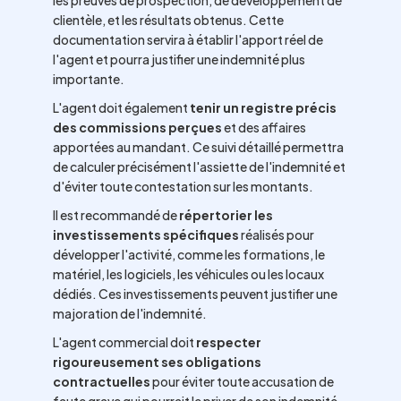
les preuves de prospection, de développement de
clientèle, et les résultats obtenus. Cette
documentation servira à établir l'apport réel de
l'agent et pourra justifier une indemnité plus
importante.
L'agent doit également
tenir un registre précis
des commissions perçues
et des affaires
apportées au mandant. Ce suivi détaillé permettra
de calculer précisément l'assiette de l'indemnité et
d'éviter toute contestation sur les montants.
Il est recommandé de
répertorier les
investissements spécifiques
réalisés pour
développer l'activité, comme les formations, le
matériel, les logiciels, les véhicules ou les locaux
dédiés. Ces investissements peuvent justifier une
majoration de l'indemnité.
L'agent commercial doit
respecter
rigoureusement ses obligations
contractuelles
pour éviter toute accusation de