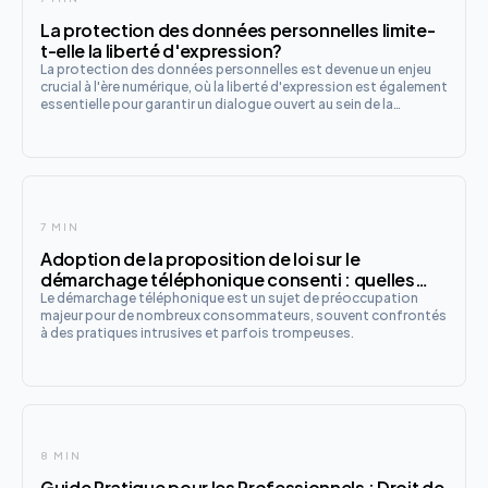
La protection des données personnelles limite-
t-elle la liberté d'expression?
La protection des données personnelles est devenue un enjeu
crucial à l'ère numérique, où la liberté d'expression est également
essentielle pour garantir un dialogue ouvert au sein de la
société. Cependant, cette dualité soulève une question
fondamentale : le RGPD , qui vise à réglementer le traitem
7 MIN
Adoption de la proposition de loi sur le
démarchage téléphonique consenti : quelles
protections pour les consommateurs ?
Le démarchage téléphonique est un sujet de préoccupation
majeur pour de nombreux consommateurs, souvent confrontés
à des pratiques intrusives et parfois trompeuses.
8 MIN
Guide Pratique pour les Professionnels : Droit de