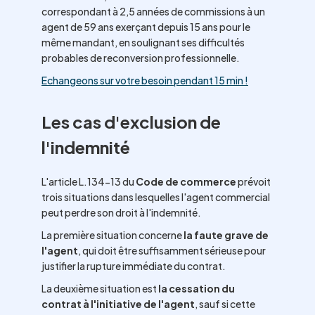
correspondant à 2,5 années de commissions à un
agent de 59 ans exerçant depuis 15 ans pour le
même mandant, en soulignant ses difficultés
probables de reconversion professionnelle.
Echangeons sur votre besoin pendant 15 min !
Les cas d'exclusion de
l'indemnité
L'article L.134-13 du
Code de commerce
prévoit
trois situations dans lesquelles l'agent commercial
peut perdre son droit à l'indemnité.
La première situation concerne
la faute grave de
l'agent
, qui doit être suffisamment sérieuse pour
justifier la rupture immédiate du contrat.
La deuxième situation est
la cessation du
contrat à l'initiative de l'agent
, sauf si cette