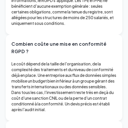
informations, le RGPD s'applique. Les TPE et PME ne
bénéficient d'aucune exemption générale : seules
certaines obligations, comme la tenue du registre, sont
allégées pour les structures de moins de 250 salariés, et
uniquement sous conditions.
Combien coûte une mise en conformité
RGPD ?
Le coût dépend de la taille de l'organisation, de la
complexité des traitements et du niveau de conformité
déjà en place. Une entreprise aux flux de données simples
mobilise un budget bien inférieur à un groupe gérant des
transferts internationaux ou des données sensibles.
Dans tous les cas, l'investissement reste très en deçà du
coût d'une sanction CNIL ou de la perte d'un contrat
conditionné à la conformité. Un devis précis est établi
après l'audit initial.