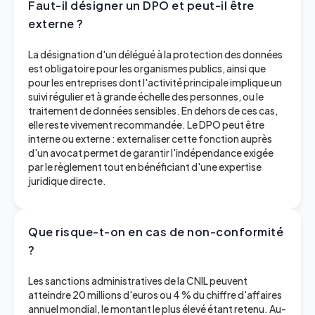
Faut-il désigner un DPO et peut-il être
externe ?
La désignation d'un délégué à la protection des données
est obligatoire pour les organismes publics, ainsi que
pour les entreprises dont l'activité principale implique un
suivi régulier et à grande échelle des personnes, ou le
traitement de données sensibles. En dehors de ces cas,
elle reste vivement recommandée. Le DPO peut être
interne ou externe : externaliser cette fonction auprès
d'un avocat permet de garantir l'indépendance exigée
par le règlement tout en bénéficiant d'une expertise
juridique directe.
Que risque-t-on en cas de non-conformité
?
Les sanctions administratives de la CNIL peuvent
atteindre 20 millions d'euros ou 4 % du chiffre d'affaires
annuel mondial, le montant le plus élevé étant retenu. Au-