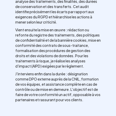
analyse des traitements, des finalités, des durées
de conservation et des transferts. Cet audit
identifie précisément les écarts par rapport aux
exigences du RGPD et hiérarchise les actions à
mener selon leur criticité.
Vient ensuite la mise en œuvre : rédaction ou
refonte du registre des traitements, des politiques
de confidentialité et de la bannière cookies, mise en
conformité des contrats de sous-traitance,
formalisation des procédures de gestion des
droits et des violations de données. Pour les
traitements à risque, je réalise les analyses
d'impact (AIPD) exigées par le règlement.
J'interviens enfin dans la durée : désignation
comme DPO externe auprès de la CNIL, formation
de vos équipes, et assistance complète en cas de
contrôle ou de mise en demeure. L'objectif est de
faire de votre conformité un actif, opposable à vos
partenaires et rassurant pour vos clients.