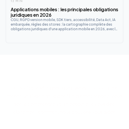
12 MIN
Applications mobiles : les principales obligations
juridiques en 2026
CGU, RGPD version mobile, SDK tiers, accessibilité, Data Act, IA
embarquée, règles des stores : la cartographie complète des
obligations juridiques d'une application mobile en 2026, avec la
checklist de lancement en 12 points.
Parlons de votre projet
Un contrat à sécuriser, une mise en conformité à
mener, un litige à anticiper ? Le premier rendez-vous
sert à comprendre votre besoin et à vous dire
clairement comment nous pouvons vous aider.