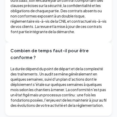
outil SaaS, soit encadré par un contrat comportant des
clauses précises sur la sécurité, la confidentialité et les
obligations de chaque partie. Des contrats absents ou
non conformes exposent à un double risque,
réglementaire vis-à-vis de la CNIL et contractuel vis-à-vis
de vos clients. La revue et la mise à jour de ces contrats
font partie intégrante de la démarche.
Combien de temps faut-il pour être
conforme ?
La durée dépend du point de départ et de la complexité
des traitements. Un audit se mène généralement en
quelques semaines, suivi d'un plan d'actions dont le
déploiement s'étale sur quelques semaines à quelques
mois selon les chantiers à mener. La conformité n'est pas
un état figé mais un processus continu : une fois les
fondations posées, l'enjeu est de les maintenir à jour au fil
des évolutions de votre activité et de la réglementation.