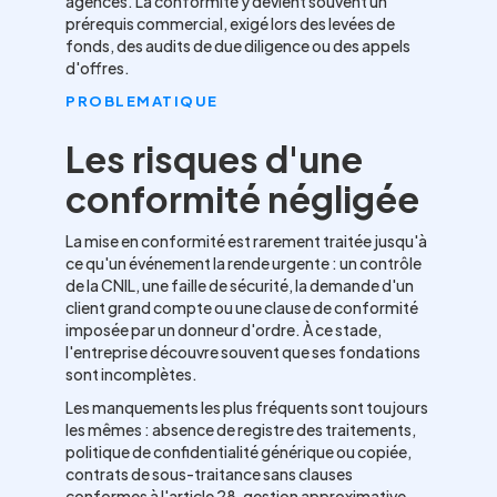
agences. La conformité y devient souvent un
prérequis commercial, exigé lors des levées de
fonds, des audits de due diligence ou des appels
d'offres.
PROBLEMATIQUE
Les risques d'une
conformité négligée
La mise en conformité est rarement traitée jusqu'à
ce qu'un événement la rende urgente : un contrôle
de la CNIL, une faille de sécurité, la demande d'un
client grand compte ou une clause de conformité
imposée par un donneur d'ordre. À ce stade,
l'entreprise découvre souvent que ses fondations
sont incomplètes.
Les manquements les plus fréquents sont toujours
les mêmes : absence de registre des traitements,
politique de confidentialité générique ou copiée,
contrats de sous-traitance sans clauses
conformes à l'article 28, gestion approximative