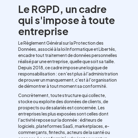
Le RGPD, un cadre
qui s'impose à toute
entreprise
Le Règlement Général sur la Protection des
Données, associé à la loi Informatique et Libertés,
encadre tout traitement de données personnelles
réalisé par une entreprise, quelle que soit sa taille.
Depuis 2018, ce cadre impose une logique de
responsabilisation : ce n'est plus à l'administration
de prouver un manquement, c'est à l'organisation
de démontrer à tout moment sa conformité.
Concrètement, toute structure qui collecte,
stocke ou exploite des données de clients, de
prospects ou de salariés est concernée. Les
entreprises les plus exposées sont celles dont
l'activité repose sur la donnée : éditeurs de
logiciels, plateformes SaaS, marketplaces, e-
commerçants, fintechs, acteurs de la santé ou