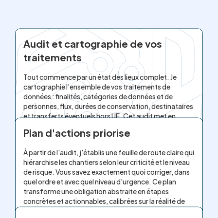
Audit et cartographie de vos
traitements
Tout commence par un état des lieux complet. Je
cartographie l'ensemble de vos traitements de
données : finalités, catégories de données et de
personnes, flux, durées de conservation, destinataires
et transferts éventuels hors UE. Cet audit met en
lumière les écarts précis par rapport aux exigences du
Plan d'actions priorise
RGPD et constitue la base documentaire de toute la
démarche.
À partir de l'audit, j'établis une feuille de route claire qui
hiérarchise les chantiers selon leur criticité et le niveau
de risque. Vous savez exactement quoi corriger, dans
quel ordre et avec quel niveau d'urgence. Ce plan
transforme une obligation abstraite en étapes
concrètes et actionnables, calibrées sur la réalité de
votre activité.