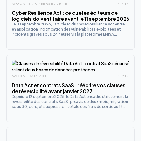
AVOCAT EN CYBERSÉCURITÉ
14 MIN
Cyber Resilience Act : ce que les éditeurs de
logiciels doivent faire avant le 11 septembre 2026
Le 11 septembre 2026, l'article 14 du Cyber Resilience Act entre
en application : notification des vulnérabilités exploitées et
incidents graves sous 24 heures via la plateforme ENISA.
Éditeurs, fabricants et marques propres : voici le plan d'action.
AVOCAT DATA ACT
13 MIN
Data Act et contrats SaaS : réécrire vos clauses
de réversibilité avant janvier 2027
Depuis le 12 septembre 2025, le Data Act encadre strictement la
réversibilité des contrats SaaS : préavis de deux mois, migration
sous 30 jours, et suppression totale des frais de sortie au 12
janvier 2027. Voici comment réécrire vos clauses avant
l'échéance.