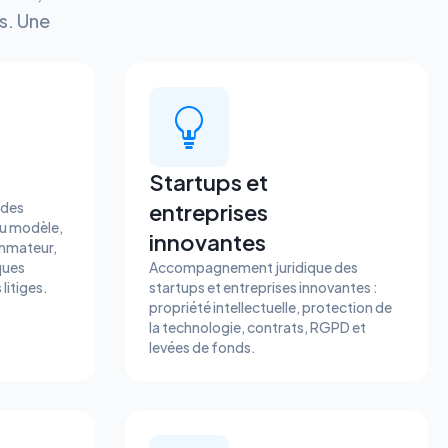
s. Une
Startups et
 des
entreprises
du modèle,
innovantes
mmateur,
ques
Accompagnement juridique des
litiges.
startups et entreprises innovantes :
propriété intellectuelle, protection de
la technologie, contrats, RGPD et
levées de fonds.