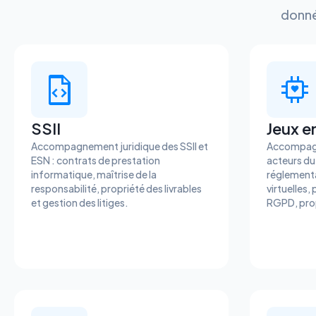
donné
SSII
Jeux en
Accompagnement juridique des SSII et
Accompagn
ESN : contrats de prestation
acteurs du 
informatique, maîtrise de la
réglementa
responsabilité, propriété des livrables
virtuelles,
et gestion des litiges.
RGPD, prop