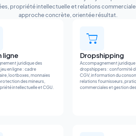
es, propriété intellectuelle et relations commerciale
approche concrète, orientée résultat.
 ligne
Dropshipping
ement juridique des
Accompagnement juridique
jeu en ligne : cadre
dropshippers : conformité 
ire, lootboxes, monnaies
CGV, information du conso
 protection des mineurs,
relations fournisseurs, prati
riété intellectuelle et CGU.
commerciales et gestion des 