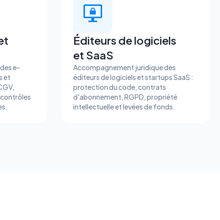
et
Éditeurs de logiciels
et SaaS
des e-
Accompagnement juridique des
 et
éditeurs de logiciels et startups SaaS :
 CGV,
protection du code, contrats
 contrôles
d'abonnement, RGPD, propriété
es.
intellectuelle et levées de fonds.