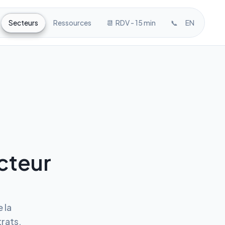
Secteurs
Ressources
📆 RDV - 15 min
📞
EN
cteur
 la
trats,