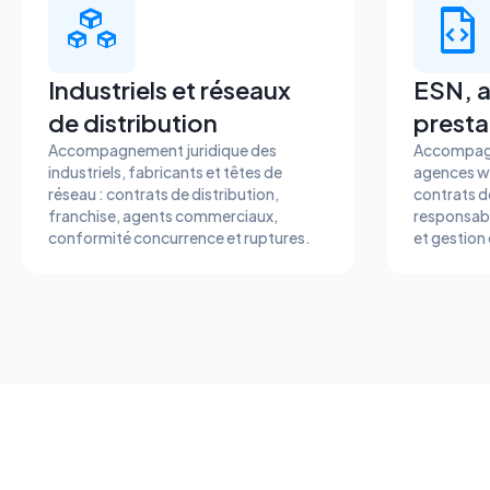
Industriels et réseaux
ESN, 
de distribution
prestat
Accompagnement juridique des
Accompagn
industriels, fabricants et têtes de
agences we
réseau : contrats de distribution,
contrats de
franchise, agents commerciaux,
responsabil
conformité concurrence et ruptures.
et gestion 