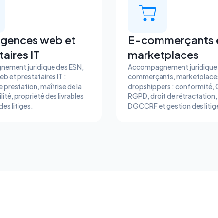
agences web et
E-commerçants 
aires IT
marketplaces
ement juridique des ESN,
Accompagnement juridique 
b et prestataires IT :
commerçants, marketplaces
 prestation, maîtrise de la
dropshippers : conformité,
ité, propriété des livrables
RGPD, droit de rétractation,
des litiges.
DGCCRF et gestion des litig