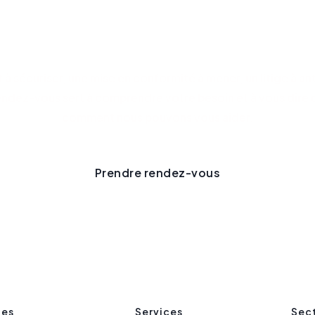
rlons de votre pro
 à sécuriser, une mise en conformité à mener, un litige à ant
endez-vous sert à comprendre votre besoin et à vous dire 
comment nous pouvons vous aider.
Prendre rendez-vous
ges
Services
Sec