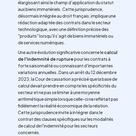
élargissant ainsi le champ d'application du statut
aux biens immatériels. Cette jurisprudence,
désormais intégrée au droit français, implique une
rédaction adaptée des contrats dans le secteur
technologique, avec une définition précise des
"produits" lorsqu'il s'agit de biens immatériels ou
de services numériques.
Une autre évolution significative concerne le
calcul
de l'indemnité de rupture
pour les contrats à
forte saisonnalité ou connaissant d'importantes
variations annuelles. Dans un arrêt du 12 décembre
2023, la Cour de cassation a précisé que la base de
calcul devait prendre en compte les spécificités du
secteur et ne pas se limiter à une moyenne
arithmétique simple lorsque celle-ci ne reflétait pas
fidèlement la réalité économique de la relation.
Cette jurisprudence invite à intégrer dans le
contrat des clauses spécifiques sur les modalités
de calcul de l'indemnité pour les secteurs
concernés.