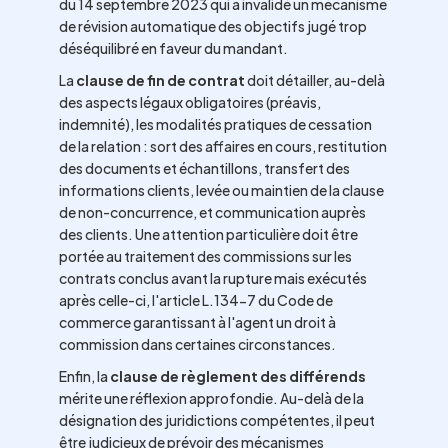
du 14 septembre 2023 qui a invalidé un mécanisme
de révision automatique des objectifs jugé trop
déséquilibré en faveur du mandant.
La
clause de fin de contrat
doit détailler, au-delà
des aspects légaux obligatoires (préavis,
indemnité), les modalités pratiques de cessation
de la relation : sort des affaires en cours, restitution
des documents et échantillons, transfert des
informations clients, levée ou maintien de la clause
de non-concurrence, et communication auprès
des clients. Une attention particulière doit être
portée au traitement des commissions sur les
contrats conclus avant la rupture mais exécutés
après celle-ci, l'article L.134-7 du Code de
commerce garantissant à l'agent un droit à
commission dans certaines circonstances.
Enfin, la
clause de règlement des différends
mérite une réflexion approfondie. Au-delà de la
désignation des juridictions compétentes, il peut
être judicieux de prévoir des mécanismes