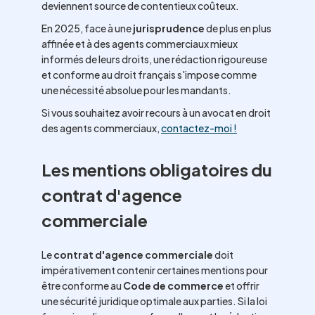
deviennent source de contentieux coûteux.
En 2025, face à une
jurisprudence
de plus en plus
affinée et à des agents commerciaux mieux
informés de leurs droits, une rédaction rigoureuse
et conforme au droit français s'impose comme
une nécessité absolue pour les mandants.
Si vous souhaitez avoir recours à un avocat en droit
des agents commerciaux,
contactez-moi !
Les mentions obligatoires du
contrat d'agence
commerciale
Le
contrat d'agence commerciale
doit
impérativement contenir certaines mentions pour
être conforme au
Code de commerce
et offrir
une sécurité juridique optimale aux parties. Si la loi