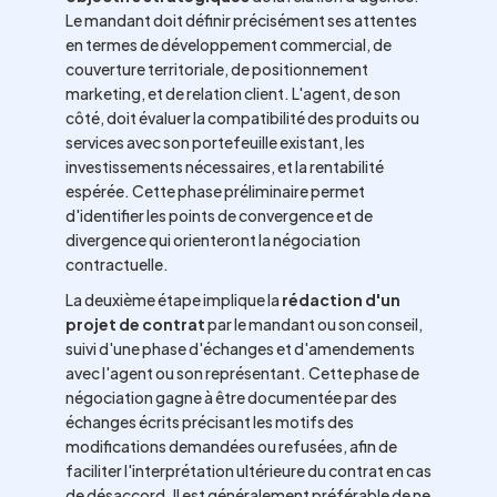
Le mandant doit définir précisément ses attentes
en termes de développement commercial, de
couverture territoriale, de positionnement
marketing, et de relation client. L'agent, de son
côté, doit évaluer la compatibilité des produits ou
services avec son portefeuille existant, les
investissements nécessaires, et la rentabilité
espérée. Cette phase préliminaire permet
d'identifier les points de convergence et de
divergence qui orienteront la négociation
contractuelle.
La deuxième étape implique la
rédaction d'un
projet de contrat
par le mandant ou son conseil,
suivi d'une phase d'échanges et d'amendements
avec l'agent ou son représentant. Cette phase de
négociation gagne à être documentée par des
échanges écrits précisant les motifs des
modifications demandées ou refusées, afin de
faciliter l'interprétation ultérieure du contrat en cas
de désaccord. Il est généralement préférable de ne