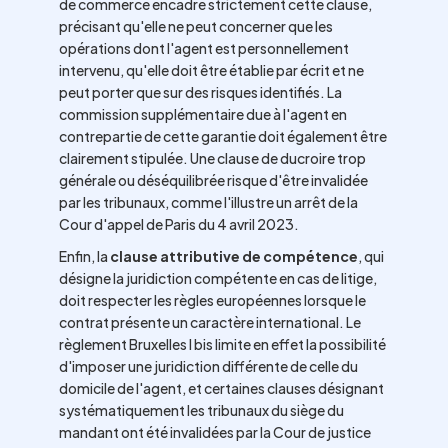
de commerce encadre strictement cette clause,
précisant qu'elle ne peut concerner que les
opérations dont l'agent est personnellement
intervenu, qu'elle doit être établie par écrit et ne
peut porter que sur des risques identifiés. La
commission supplémentaire due à l'agent en
contrepartie de cette garantie doit également être
clairement stipulée. Une clause de ducroire trop
générale ou déséquilibrée risque d'être invalidée
par les tribunaux, comme l'illustre un arrêt de la
Cour d'appel de Paris du 4 avril 2023.
Enfin, la
clause attributive de compétence
, qui
désigne la juridiction compétente en cas de litige,
doit respecter les règles européennes lorsque le
contrat présente un caractère international. Le
règlement Bruxelles I bis limite en effet la possibilité
d'imposer une juridiction différente de celle du
domicile de l'agent, et certaines clauses désignant
systématiquement les tribunaux du siège du
mandant ont été invalidées par la Cour de justice