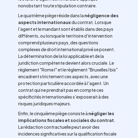
nonobstant toute stipulation contraire.
Le quatrième piège réside dans la
négligence des
aspects internationaux
du contrat. Lorsque
l'agent et le mandant sont établis dans des pays
différents, ou lorsque le territoire d'intervention
comprend plusieurs pays, des questions
complexes de droit international privé se posent.
La détermination de la loi applicable et de la
juridiction compétente devient alors cruciale. Le
règlement "Rome I" et le règlement "Bruxelles I bis"
encadrent strictement ces aspects, avec une
protection particulière accordée à l'agent. Un
contrat qui ne prendrait pas en compte ces
spécificités internationales s'exposerait à des
risques juridiques majeurs.
Enfin, le cinquième piège consiste à
négliger les
implications fiscales et sociales du contrat
.
La rédaction contractuelle peut avoir des
incidences significatives sur la qualification fiscale