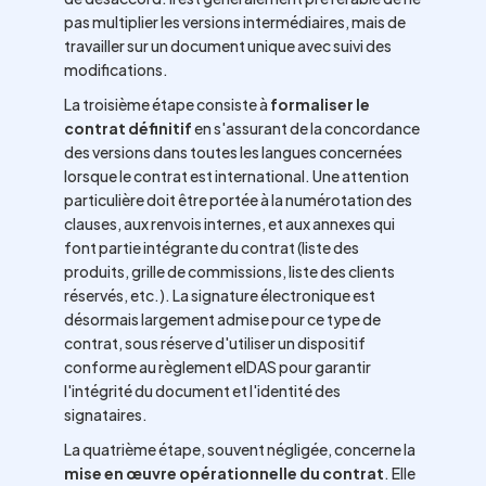
pas multiplier les versions intermédiaires, mais de
travailler sur un document unique avec suivi des
modifications.
La troisième étape consiste à
formaliser le
contrat définitif
en s'assurant de la concordance
des versions dans toutes les langues concernées
lorsque le contrat est international. Une attention
particulière doit être portée à la numérotation des
clauses, aux renvois internes, et aux annexes qui
font partie intégrante du contrat (liste des
produits, grille de commissions, liste des clients
réservés, etc.). La signature électronique est
désormais largement admise pour ce type de
contrat, sous réserve d'utiliser un dispositif
conforme au règlement eIDAS pour garantir
l'intégrité du document et l'identité des
signataires.
La quatrième étape, souvent négligée, concerne la
mise en œuvre opérationnelle du contrat
. Elle