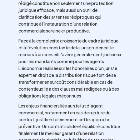
rédigé constitue non seulement une protection
juridique efficace, mais aussi un outil de
clarification des attentes réciproques qui
contribue à l'instauration d'une relation
commerciale sereine et productive.
Face à la complexité croissante du cadre juridique
et à l'évolution constante de la jurisprudence, le
recours à un conseil s'avère généralement judicieux
pour les mandants comme pour les agents.
L'économie réalisée sur les honoraires d'un juriste
expert en droit de la distribution risque fort de se
transformer en surcoût considérable en cas de
contentieux lié à des clauses mal rédigées ou à des
obligations légales méconnues.
Les enjeux financiers liés au statut d'agent
commercial, notamment en cas de rupture du
contrat, justifient pleinement cette approche
préventive. Un contrat solide et équilibré constitue
finalement le meilleur garant d'une relation