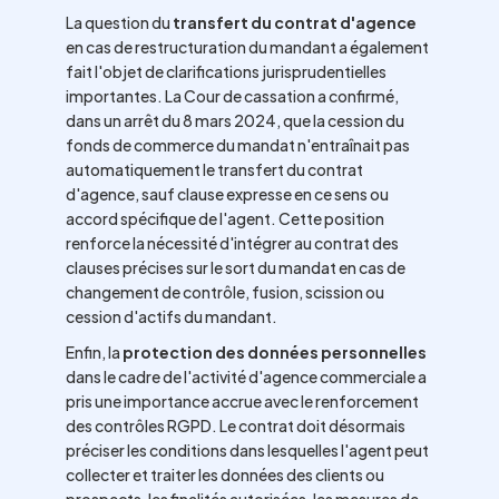
La question du
transfert du contrat d'agence
en cas de restructuration du mandant a également
fait l'objet de clarifications jurisprudentielles
importantes. La Cour de cassation a confirmé,
dans un arrêt du 8 mars 2024, que la cession du
fonds de commerce du mandat n'entraînait pas
automatiquement le transfert du contrat
d'agence, sauf clause expresse en ce sens ou
accord spécifique de l'agent. Cette position
renforce la nécessité d'intégrer au contrat des
clauses précises sur le sort du mandat en cas de
changement de contrôle, fusion, scission ou
cession d'actifs du mandant.
Enfin, la
protection des données personnelles
dans le cadre de l'activité d'agence commerciale a
pris une importance accrue avec le renforcement
des contrôles RGPD. Le contrat doit désormais
préciser les conditions dans lesquelles l'agent peut
collecter et traiter les données des clients ou