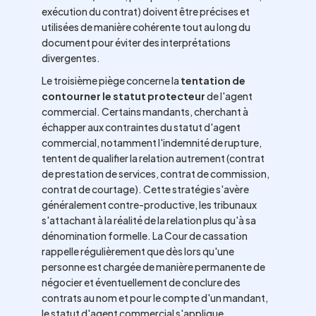
exécution du contrat) doivent être précises et
utilisées de manière cohérente tout au long du
document pour éviter des interprétations
divergentes.
Le troisième piège concerne la
tentation de
contourner le statut protecteur
de l'agent
commercial. Certains mandants, cherchant à
échapper aux contraintes du statut d'agent
commercial, notamment l'indemnité de rupture,
tentent de qualifier la relation autrement (contrat
de prestation de services, contrat de commission,
contrat de courtage). Cette stratégie s'avère
généralement contre-productive, les tribunaux
s'attachant à la réalité de la relation plus qu'à sa
dénomination formelle. La Cour de cassation
rappelle régulièrement que dès lors qu'une
personne est chargée de manière permanente de
négocier et éventuellement de conclure des
contrats au nom et pour le compte d'un mandant,
le statut d'agent commercial s'applique