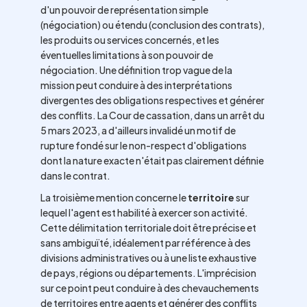
d'un pouvoir de représentation simple
(négociation) ou étendu (conclusion des contrats),
les produits ou services concernés, et les
éventuelles limitations à son pouvoir de
négociation. Une définition trop vague de la
mission peut conduire à des interprétations
divergentes des obligations respectives et générer
des conflits. La Cour de cassation, dans un arrêt du
5 mars 2023, a d'ailleurs invalidé un motif de
rupture fondé sur le non-respect d'obligations
dont la nature exacte n'était pas clairement définie
dans le contrat.
La troisième mention concerne le
territoire
sur
lequel l'agent est habilité à exercer son activité.
Cette délimitation territoriale doit être précise et
sans ambiguïté, idéalement par référence à des
divisions administratives ou à une liste exhaustive
de pays, régions ou départements. L'imprécision
sur ce point peut conduire à des chevauchements
de territoires entre agents et générer des conflits