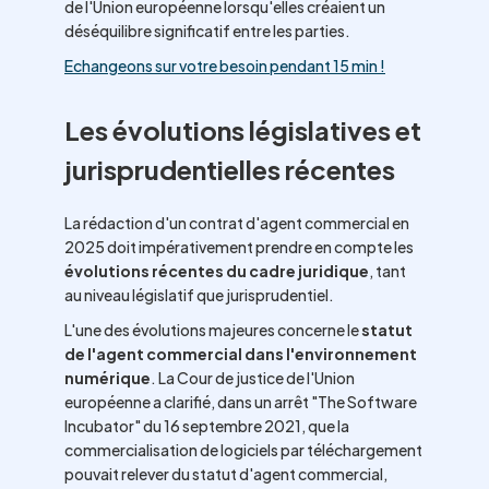
de l'Union européenne lorsqu'elles créaient un
déséquilibre significatif entre les parties.
Echangeons sur votre besoin pendant 15 min !
Les évolutions législatives et
jurisprudentielles récentes
La rédaction d'un contrat d'agent commercial en
2025 doit impérativement prendre en compte les
évolutions récentes du cadre juridique
, tant
au niveau législatif que jurisprudentiel.
L'une des évolutions majeures concerne le
statut
de l'agent commercial dans l'environnement
numérique
. La Cour de justice de l'Union
européenne a clarifié, dans un arrêt "The Software
Incubator" du 16 septembre 2021, que la
commercialisation de logiciels par téléchargement
pouvait relever du statut d'agent commercial,