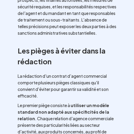
prospects, les finalités autorisées, les mesures de
sécurité requises, et les responsabilités respectives
de l'agent et du mandant en tant que responsables
de traitement ou sous-traitants. L'absence de
telles précisions peut exposer les deux parties à des
sanctions administratives substantielles.
Les pièges à éviter dans la
rédaction
La rédaction d'un contrat d'agent commercial
comporte plusieurs pièges classiques qu'il
convient d'éviter pour garantir sa validité et son
efficacité.
Le premier piège consiste à
utiliser un modèle
standard non adapté aux spécificités de la
relation
. Chaque relation d'agence commerciale
présente des particularités liées au secteur
d'activité, aux produits concernés, au profil de