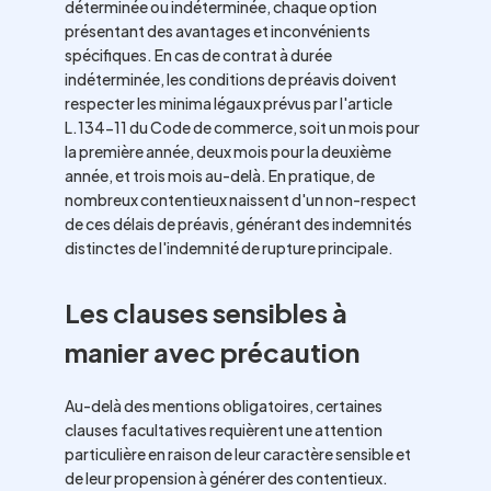
déterminée ou indéterminée, chaque option
présentant des avantages et inconvénients
spécifiques. En cas de contrat à durée
indéterminée, les conditions de préavis doivent
respecter les minima légaux prévus par l'article
L.134-11 du Code de commerce, soit un mois pour
la première année, deux mois pour la deuxième
année, et trois mois au-delà. En pratique, de
nombreux contentieux naissent d'un non-respect
de ces délais de préavis, générant des indemnités
distinctes de l'indemnité de rupture principale.
Les clauses sensibles à
manier avec précaution
Au-delà des mentions obligatoires, certaines
clauses facultatives requièrent une attention
particulière en raison de leur caractère sensible et
de leur propension à générer des contentieux.