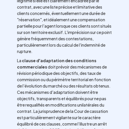
légitime si elle est clairement encadrée par le
contrat, avec une liste précise et limitative des
clients concernés, éventuellement une durée de
"réservation", et idéalement une compensation
partielle pour l'agent lorsque ces clients sont situés
sur son territoire exclusif. L'imprécision sur ce point
génère fréquemment des contestations,
particulièrement lors du calcul de l'indemnité de
rupture.
La
clause d'adaptation des conditions
commerciales
doit prévoir des mécanismes de
révision périodique des objectifs, des taux de
commission ou du périmètre territorial en fonction
de l'évolution du marché ou des résultats obtenus.
Ces mécanismes d'adaptation doivent être
objectifs, transparents et équilibrés pour ne pas
être requalifiés en modifications unilatérales du
contrat. La jurisprudence de la Cour de cassation
est particulièrement vigilante sur le caractère
équilibré de ces clauses, comme l'illustre un arrêt