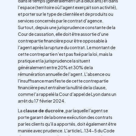
dans le temps (généralement un à deux ans) et dans
l'espace (territoire où l'agent exerçait son activité),
et porter sur le type de clientèle et de produits ou
services concernés par le contrat d'agence.
Surtout, depuis une jurisprudence constante de la
Cour de cassation, elle doit être assortie d'une
contrepartie financière pour être opposable à
l'agent après la rupture du contrat. Le montant de
cette contrepartie n'est pas fixé par la loi, mais la
pratique et la jurisprudence la situent
généralement entre 20% et 30% de la
rémunération annuelle de l'agent. L'absence ou
l'insuffisance manifeste de cette contrepartie
financière peut entraîner la nullité de la clause,
comme l'a rappelé la Cour d'appel de Lyon dans un
arrêt du 17 février 2024.
La
clause de ducroire
, par laquelle l'agent se
porte garant de la bonne exécution des contrats
par les clients qu'il a apportés, doit également être
maniée avec prudence. L'article L.134-5 du Code