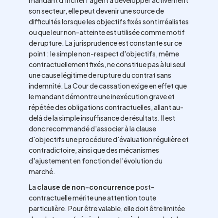
mandant d'inciter l'agent à développer activement
son secteur, elle peut devenir une source de
difficultés lorsque les objectifs fixés sont irréalistes
ou que leur non-atteinte est utilisée comme motif
de rupture. La jurisprudence est constante sur ce
point : le simple non-respect d'objectifs, même
contractuellement fixés, ne constitue pas à lui seul
une cause légitime de rupture du contrat sans
indemnité. La Cour de cassation exige en effet que
le mandant démontre une inexécution grave et
répétée des obligations contractuelles, allant au-
delà de la simple insuffisance de résultats. Il est
donc recommandé d'associer à la clause
d'objectifs une procédure d'évaluation régulière et
contradictoire, ainsi que des mécanismes
d'ajustement en fonction de l'évolution du
marché.
La
clause de non-concurrence
post-
contractuelle mérite une attention toute
particulière. Pour être valable, elle doit être limitée