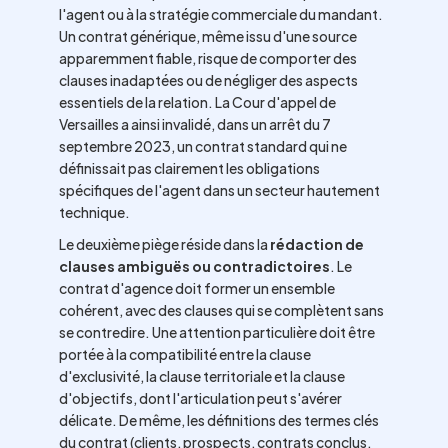
l'agent ou à la stratégie commerciale du mandant.
Un contrat générique, même issu d'une source
apparemment fiable, risque de comporter des
clauses inadaptées ou de négliger des aspects
essentiels de la relation. La Cour d'appel de
Versailles a ainsi invalidé, dans un arrêt du 7
septembre 2023, un contrat standard qui ne
définissait pas clairement les obligations
spécifiques de l'agent dans un secteur hautement
technique.
Le deuxième piège réside dans la
rédaction de
clauses ambiguës ou contradictoires
. Le
contrat d'agence doit former un ensemble
cohérent, avec des clauses qui se complètent sans
se contredire. Une attention particulière doit être
portée à la compatibilité entre la clause
d'exclusivité, la clause territoriale et la clause
d'objectifs, dont l'articulation peut s'avérer
délicate. De même, les définitions des termes clés
du contrat (clients, prospects, contrats conclus,