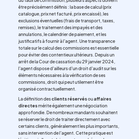
du taux de commission, plusieurs aspects doivent
être précisément définis : la base de calcul (prix
catalogue, prix net facturé, prix encaissé), les
exclusions éventuelles (frais de transport, taxes,
remises), le traitement des impayés et des
annulations, le calendrier de paiement, et les
justificatifs à fournir à l'agent. Une transparence
totale sur le calcul des commissions est essentielle
pour éviter des contentieux ultérieurs. Depuis un
arrêt de la Cour de cassation du 29 janvier 2024,
l'agent dispose d'ailleurs d'un droit d'audit sur les
éléments nécessaires à la vérification de ses
commissions, droit qui peut utilement être
organisé contractuellement.
La définition des
clients réservés
ou
affaires
directes
mérite également une négociation
approfondie. De nombreux mandants souhaitent
se réserver le droit de traiter directement avec
certains clients, généralement les plus importants,
sans intervention de l'agent. Cette pratique est