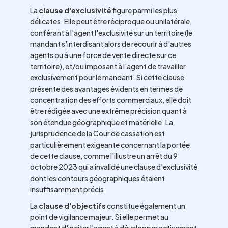
La
clause d'exclusivité
figure parmi les plus
délicates. Elle peut être réciproque ou unilatérale,
conférant à l'agent l'exclusivité sur un territoire (le
mandant s'interdisant alors de recourir à d'autres
agents ou à une force de vente directe sur ce
territoire), et/ou imposant à l'agent de travailler
exclusivement pour le mandant. Si cette clause
présente des avantages évidents en termes de
concentration des efforts commerciaux, elle doit
être rédigée avec une extrême précision quant à
son étendue géographique et matérielle. La
jurisprudence de la Cour de cassation est
particulièrement exigeante concernant la portée
de cette clause, comme l'illustre un arrêt du 9
octobre 2023 qui a invalidé une clause d'exclusivité
dont les contours géographiques étaient
insuffisamment précis.
La
clause d'objectifs
constitue également un
point de vigilance majeur. Si elle permet au