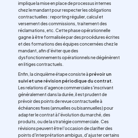
implique la mise en place de processus internes
chez le mandant pour respecter les obligations
contractuelles : reporting régulier, calcul et
versement des commissions, traitement des
réclamations, etc. Cette phase opérationnelle
gagne à être formalisée par des procédures écrites
et des formations des équipes concernées chez le
mandant, afin d'éviter que des
dysfonctionnements opérationnels ne dégénèrent
en litiges contractuels.
Enfin, la cinquième étape consiste à
prévoir un
suivi et une révision périodique du contrat
.
Les relations d'agence commerciale s'inscrivant
généralement dans la durée, il est prudent de
prévoir des points de revue contractuelle à
échéances fixes (annuelles ou bisannuelles) pour
adapter le contrat à l'évolution du marché, des
produits, ou de la stratégie commerciale. Ces
révisions peuvent être l'occasion de clarifier des
points d'interprétation ambigus, d'ajuster certains