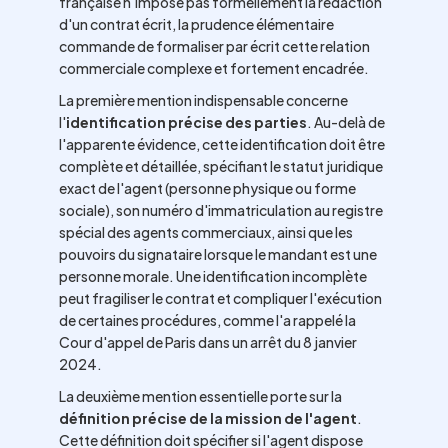
française n'impose pas formellement la rédaction
d'un contrat écrit, la prudence élémentaire
commande de formaliser par écrit cette relation
commerciale complexe et fortement encadrée.
La première mention indispensable concerne
l'
identification précise des parties
. Au-delà de
l'apparente évidence, cette identification doit être
complète et détaillée, spécifiant le statut juridique
exact de l'agent (personne physique ou forme
sociale), son numéro d'immatriculation au registre
spécial des agents commerciaux, ainsi que les
pouvoirs du signataire lorsque le mandant est une
personne morale. Une identification incomplète
peut fragiliser le contrat et compliquer l'exécution
de certaines procédures, comme l'a rappelé la
Cour d'appel de Paris dans un arrêt du 8 janvier
2024.
La deuxième mention essentielle porte sur la
définition précise de la mission de l'agent
.
Cette définition doit spécifier si l'agent dispose