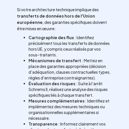
Si votre architecture technique implique des
transferts de données hors de l'Union
européenne
, des garanties spécifiques doivent
être mises en œuvre :
Cartographie des flux
: Identifiez
précisément tous les transferts de données
hors UE, y compris ceux réalisés par vos
sous-traitants.
Mécanismes de transfert
: Mettez en
place des garanties appropriées (décision
d'adéquation, clauses contractuelles types,
règles d'entreprise contraignantes).
Évaluation des risques
: Suite à l'arrêt
Schrems II, réalisez une analyse des risques
spécifiques liés à chaque transfert.
Mesures complémentaires
: Identifiez et
implémentez des mesures techniques ou
organisationnelles supplémentaires si
nécessaire.
Transparence
: Informez clairement vos