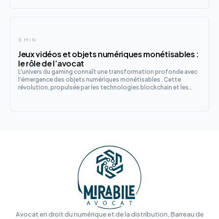
l'EHDS.
8 MIN
Jeux vidéos et objets numériques monétisables :
le rôle de l’avocat
L'univers du gaming connaît une transformation profonde avec
l'émergence des objets numériques monétisables . Cette
révolution, propulsée par les technologies blockchain et les
modèles économiques innovants, offre de nouvelles
opportunités aux développeurs et aux joueurs, mais soulève
également d'im
Avocat en droit du numérique et de la distribution, Barreau de