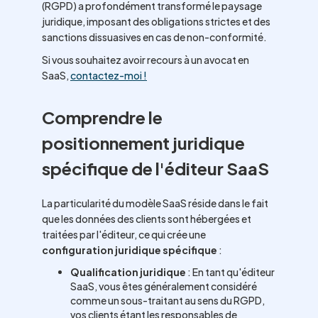
(RGPD) a profondément transformé le paysage
juridique, imposant des obligations strictes et des
sanctions dissuasives en cas de non-conformité.
Si vous souhaitez avoir recours à un avocat en
SaaS,
contactez-moi !
Comprendre le
positionnement juridique
spécifique de l'éditeur SaaS
La particularité du modèle SaaS réside dans le fait
que les données des clients sont hébergées et
traitées par l'éditeur, ce qui crée une
configuration juridique spécifique
:
Qualification juridique
: En tant qu'éditeur
SaaS, vous êtes généralement considéré
comme un sous-traitant au sens du RGPD,
vos clients étant les responsables de