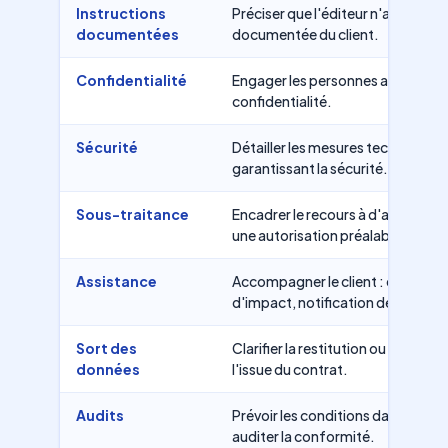
Instructions
Préciser que l'éditeur n'agit que s
documentées
documentée du client.
Confidentialité
Engager les personnes autorisées
confidentialité.
Sécurité
Détailler les mesures techniques 
garantissant la sécurité.
Sous-traitance
Encadrer le recours à d'autres sou
une autorisation préalable.
Assistance
Accompagner le client : droits de
d'impact, notification des violati
Sort des
Clarifier la restitution ou la supp
données
l'issue du contrat.
Audits
Prévoir les conditions dans lesque
auditer la conformité.