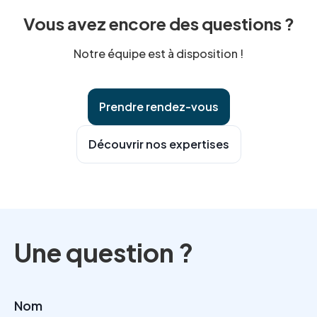
structurer les mesures de sécurité et à encadrer la
Vous avez encore des questions ?
chaîne de sous-traitance. Cet accompagnement
sécurise la conformité RGPD et la relation avec les
Notre équipe est à disposition !
clients.
Prendre rendez-vous
Découvrir nos expertises
Une question ?
Nom