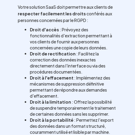
Votre solution SaaS doit permettre aux clients de
respecter facilement les droits
conférés aux
personnes concernées par le RGPD :
Droit d'accès
: Prévoyez des
fonctionnalités d'extraction permettant à
vos clients de fournir aux personnes
concernées une copie de leurs données.
Droit de rectification
: Facilitez la
correction des données inexactes
directement dans l'interface ou via des
procédures documentées.
Droit à l'effacement
: Implémentez des
mécanismes de suppression définitive
permettant de répondre aux demandes
d'effacement.
Droit à la limitation
: Offrez la possibilité
de suspendre temporairement le traitement
de certaines données sans les supprimer.
Droit à la portabilité
: Permettez l'export
des données dans un format structuré,
couramment utilisé et lisible par machine.