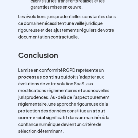
clients sur les transferts réalisés et les
garanties mises en œuvre.
Les évolutions jurisprudentielles constantes dans
ce domaine nécessitent une veille juridique
rigoureuse et des ajustements réguliers de votre
documentation contractuelle.
Conclusion
La mise en conformité RGPD représente un
processus continu
qui doit s'adapter aux
évolutions de votre solution SaaS, aux
modifications réglementaires et aux nouvelles
jurisprudences. Au-delà de l'aspect purement
réglementaire, une approche rigoureuse de la
protection des données constitue un
atout
commercial
significatif dans un marché où la
confiance numérique devient un critère de
sélection déterminant.