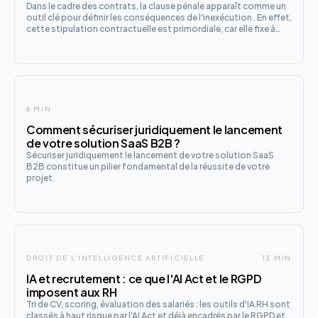
Dans le cadre des contrats, la clause pénale apparaît comme un
outil clé pour définir les conséquences de l'inexécution . En effet,
cette stipulation contractuelle est primordiale, car elle fixe à
l'avance le montant des dommages-intérêts dus en cas de
manquement aux obligations. Cependant, sa mise
6 MIN
Comment sécuriser juridiquement le lancement
de votre solution SaaS B2B ?
Sécuriser juridiquement le lancement de votre solution SaaS
B2B constitue un pilier fondamental de la réussite de votre
projet.
DROIT DE L'INTELLIGENCE ARTIFICIELLE
13 MIN
IA et recrutement : ce que l'AI Act et le RGPD
imposent aux RH
Tri de CV, scoring, évaluation des salariés : les outils d'IA RH sont
classés à haut risque par l'AI Act et déjà encadrés par le RGPD et