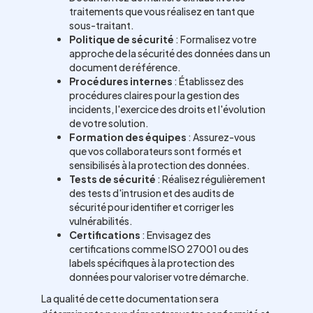
traitements que vous réalisez en tant que
sous-traitant.
Politique de sécurité
: Formalisez votre
approche de la sécurité des données dans un
document de référence.
Procédures internes
: Établissez des
procédures claires pour la gestion des
incidents, l'exercice des droits et l'évolution
de votre solution.
Formation des équipes
: Assurez-vous
que vos collaborateurs sont formés et
sensibilisés à la protection des données.
Tests de sécurité
: Réalisez régulièrement
des tests d'intrusion et des audits de
sécurité pour identifier et corriger les
vulnérabilités.
Certifications
: Envisagez des
certifications comme ISO 27001 ou des
labels spécifiques à la protection des
données pour valoriser votre démarche.
La qualité de cette documentation sera