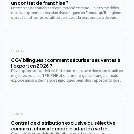
un contrat de franchise ?
Le contrat de franchise s'est imposé comme l'un des modèles
de développement les plus dynamiques en France, qu'il s'agisse
de restauration, de retail, de services à la personne ou de pure
players du numérique. Pour le franchiseur , ce modèle permet de
dupliquer un concept éprouvé sans supporter seul
15 MIN
CGV bilingues : comment sécuriser ses ventes à
l'export en 2026 ?
Développer son activité à l'international ouvre des opportunités
majeures pour les TPE, PME et e-commerçants français , mais
expose aussi à des risques juridiques bien plus importants que
sur le marché national. Différences de systèmes juridiques,
barrière linguistique, complexité douanière, instabi
14 MIN
Contrat de distribution exclusive ou sélective :
comment choisir le modèle adapté à votre
Choisir le bon modèle de distribution est une décision