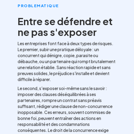
PROBLEMATIQUE
Entre se défendre et
ne pas s'exposer
Les entreprises font face à deux types de risques.
Le premier, subir une pratique déloyale : un
concurrent qui dénigre, copie, parasite ou
débauche, ou un partenaire qui rompt brutalement
une relation établie. Sans réaction rapide et sans
preuves solides, le préjudice s'installe et devient
difficile à réparer.
Le second, s'exposer soi-même sans le savoir :
imposer des clauses déséquilibrées à ses
partenaires, rompre un contrat sans préavis
suffisant, rédiger une clause de non-concurrence
inopposable. Ces erreurs, souvent commises de
bonne foi, peuvent entraîner des actions en
responsabilité et des condamnations
conséquentes. Le droit de la concurrence exige