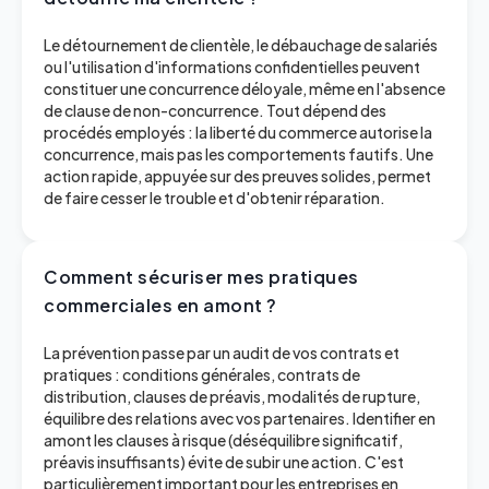
Le détournement de clientèle, le débauchage de salariés
ou l'utilisation d'informations confidentielles peuvent
constituer une concurrence déloyale, même en l'absence
de clause de non-concurrence. Tout dépend des
procédés employés : la liberté du commerce autorise la
concurrence, mais pas les comportements fautifs. Une
action rapide, appuyée sur des preuves solides, permet
de faire cesser le trouble et d'obtenir réparation.
Comment sécuriser mes pratiques
commerciales en amont ?
La prévention passe par un audit de vos contrats et
pratiques : conditions générales, contrats de
distribution, clauses de préavis, modalités de rupture,
équilibre des relations avec vos partenaires. Identifier en
amont les clauses à risque (déséquilibre significatif,
préavis insuffisants) évite de subir une action. C'est
particulièrement important pour les entreprises en