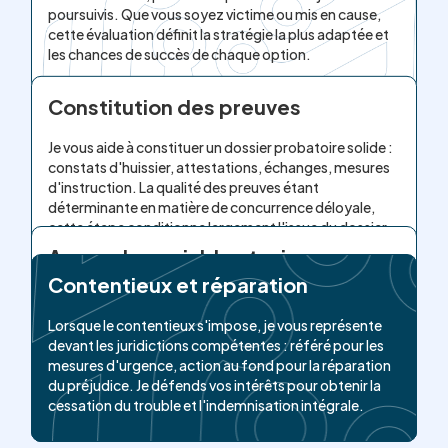
poursuivis. Que vous soyez victime ou mis en cause,
cette évaluation définit la stratégie la plus adaptée et
les chances de succès de chaque option.
Constitution des preuves
Je vous aide à constituer un dossier probatoire solide :
constats d'huissier, attestations, échanges, mesures
d'instruction. La qualité des preuves étant
déterminante en matière de concurrence déloyale,
cette étape conditionne largement l'issue du dossier.
Approche amiable et mise en
demeure
Contentieux et réparation
Je privilégie d'abord la voie amiable lorsqu'elle est
Lorsque le contentieux s'impose, je vous représente
pertinente : mise en demeure, négociation,
devant les juridictions compétentes : référé pour les
transaction. Cette approche permet souvent de faire
mesures d'urgence, action au fond pour la réparation
cesser le trouble rapidement et d'obtenir réparation
du préjudice. Je défends vos intérêts pour obtenir la
sans les délais et les aléas d'un procès.
cessation du trouble et l'indemnisation intégrale.