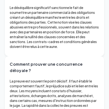
Le déséquilibre significatif sanctionne le fait de
soumettre un partenaire commercial à des obligations
créant un déséquilibre manifeste entre les droits et
obligations des parties. Cette notion vise les clauses
abusives entre professionnels, souvent dans les relations
avec des partenaires en position de force. Elle peut
entraîner la nullité des clauses concernées et des
sanctions. Les contrats-cadres et conditions générales
doivent être relus à cette aune.
Comment prouver une concurrence
déloyale ?
La preuve est souvent le point décisif. Il faut établir le
comportement fautif, le préjudice subi et le lien entre les
deux. Les moyens incluent constats d'huissier,
attestations, échanges écrits, analyses de marché et,
dans certains cas, mesures d'instruction ordonnées par
le juge. La rapidité dans la collecte des preuves est