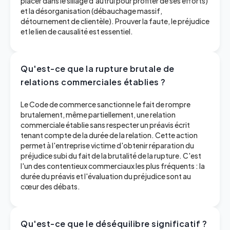
placer dans le sillage d'autrui pour profiter de ses efforts)
et la désorganisation (débauchage massif,
détournement de clientèle). Prouver la faute, le préjudice
et le lien de causalité est essentiel.
Qu'est-ce que la rupture brutale de
relations commerciales établies ?
Le Code de commerce sanctionne le fait de rompre
brutalement, même partiellement, une relation
commerciale établie sans respecter un préavis écrit
tenant compte de la durée de la relation. Cette action
permet à l'entreprise victime d'obtenir réparation du
préjudice subi du fait de la brutalité de la rupture. C'est
l'un des contentieux commerciaux les plus fréquents : la
durée du préavis et l'évaluation du préjudice sont au
cœur des débats.
Qu'est-ce que le déséquilibre significatif ?