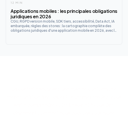
12 MIN
Applications mobiles : les principales obligations
juridiques en 2026
CGU, RGPD version mobile, SDK tiers, accessibilité, Data Act, IA
embarquée, règles des stores : la cartographie complète des
obligations juridiques d'une application mobile en 2026, avec la
checklist de lancement en 12 points.
Parlons de votre projet
Un contrat à sécuriser, une mise en conformité à
mener, un litige à anticiper ? Le premier rendez-vous
sert à comprendre votre besoin et à vous dire
clairement comment nous pouvons vous aider.