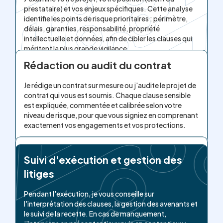
prestataire) et vos enjeux spécifiques. Cette analyse
identifie les points de risque prioritaires : périmètre,
délais, garanties, responsabilité, propriété
intellectuelle et données, afin de cibler les clauses qui
méritent la plus grande vigilance.
Rédaction ou audit du contrat
Je rédige un contrat sur mesure ou j'audite le projet de
contrat qui vous est soumis. Chaque clause sensible
est expliquée, commentée et calibrée selon votre
niveau de risque, pour que vous signiez en comprenant
exactement vos engagements et vos protections.
Négociation avec la partie adverse
Suivi d'exécution et gestion des
litiges
Je vous accompagne dans la négociation :
identification des clauses non négociables,
formulation de contre-propositions viables, arbitrage
Pendant l'exécution, je vous conseille sur
entre les points de friction. L'objectif est d'aboutir à
l'interprétation des clauses, la gestion des avenants et
un équilibre contractuel acceptable sans bloquer la
le suivi de la recette. En cas de manquement,
signature ni le démarrage du projet.