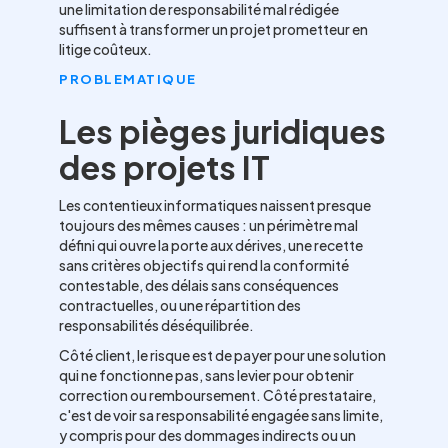
une limitation de responsabilité mal rédigée
suffisent à transformer un projet prometteur en
litige coûteux.
PROBLEMATIQUE
Les pièges juridiques
des projets IT
Les contentieux informatiques naissent presque
toujours des mêmes causes : un périmètre mal
défini qui ouvre la porte aux dérives, une recette
sans critères objectifs qui rend la conformité
contestable, des délais sans conséquences
contractuelles, ou une répartition des
responsabilités déséquilibrée.
Côté client, le risque est de payer pour une solution
qui ne fonctionne pas, sans levier pour obtenir
correction ou remboursement. Côté prestataire,
c'est de voir sa responsabilité engagée sans limite,
y compris pour des dommages indirects ou un