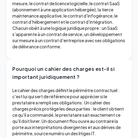
mesure, le contrat de licence logicielle, le contrat SaaS
(abonnement à une application hébergée), la tierce
maintenance applicative, le contrat d'infogérance, le
contrat d'hébergement et le contrat d'intégration.
Chacun obéit à une logique juridique propre : un SaaS
s'apparente à un contrat de service, un développement
sur mesure à un contrat d'entreprise avec ses obligations
de délivrance conforme.
Pourquoi un cahier des charges est-il si
important juridiquement ?
Le cahier des charges définit le périmètre contractuel :
c'est lui qui sert de référence pour apprécier si le
prestataire a rempli ses obligations. Un cahier des
charges précis protège les deux parties : le client obtient
ce qu'il a commandé, le prestataire sait exactement ce
qu'il doit livrer. Un document flou ouvre au contraire la
porte aux interprétations divergentes et aux dérives de
périmètre, source numéro un des litiges IT.