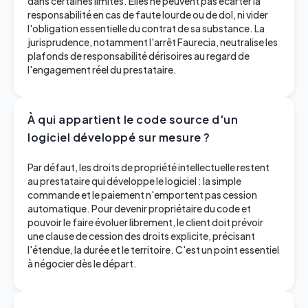
dans certaines limites. Elles ne peuvent pas écarter la
responsabilité en cas de faute lourde ou de dol, ni vider
l'obligation essentielle du contrat de sa substance. La
jurisprudence, notamment l'arrêt Faurecia, neutralise les
plafonds de responsabilité dérisoires au regard de
l'engagement réel du prestataire.
À qui appartient le code source d'un
logiciel développé sur mesure ?
Par défaut, les droits de propriété intellectuelle restent
au prestataire qui développe le logiciel : la simple
commande et le paiement n'emportent pas cession
automatique. Pour devenir propriétaire du code et
pouvoir le faire évoluer librement, le client doit prévoir
une clause de cession des droits explicite, précisant
l'étendue, la durée et le territoire. C'est un point essentiel
à négocier dès le départ.