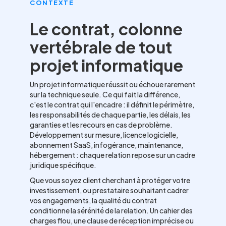
CONTEXTE
Le contrat, colonne
vertébrale de tout
projet informatique
Un projet informatique réussit ou échoue rarement
sur la technique seule. Ce qui fait la différence,
c'est le contrat qui l'encadre : il définit le périmètre,
les responsabilités de chaque partie, les délais, les
garanties et les recours en cas de problème.
Développement sur mesure, licence logicielle,
abonnement SaaS, infogérance, maintenance,
hébergement : chaque relation repose sur un cadre
juridique spécifique.
Que vous soyez client cherchant à protéger votre
investissement, ou prestataire souhaitant cadrer
vos engagements, la qualité du contrat
conditionne la sérénité de la relation. Un cahier des
charges flou, une clause de réception imprécise ou