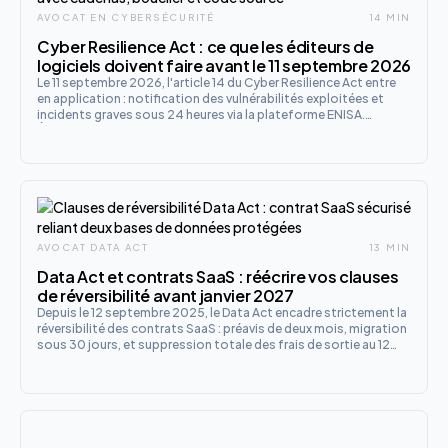
AVOCAT EN CYBERSÉCURITÉ
14 MIN
Cyber Resilience Act : ce que les éditeurs de
logiciels doivent faire avant le 11 septembre 2026
Le 11 septembre 2026, l'article 14 du Cyber Resilience Act entre
en application : notification des vulnérabilités exploitées et
incidents graves sous 24 heures via la plateforme ENISA.
Éditeurs, fabricants et marques propres : voici le plan d'action.
AVOCAT DATA ACT
13 MIN
Data Act et contrats SaaS : réécrire vos clauses
de réversibilité avant janvier 2027
Depuis le 12 septembre 2025, le Data Act encadre strictement la
réversibilité des contrats SaaS : préavis de deux mois, migration
sous 30 jours, et suppression totale des frais de sortie au 12
janvier 2027. Voici comment réécrire vos clauses avant
l'échéance.