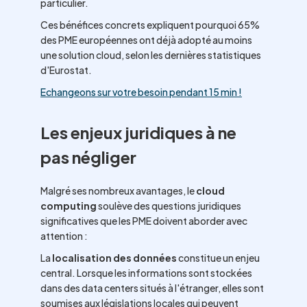
particulier.
Ces bénéfices concrets expliquent pourquoi 65%
des PME européennes ont déjà adopté au moins
une solution cloud, selon les dernières statistiques
d'Eurostat.
Echangeons sur votre besoin pendant 15 min !
Les enjeux juridiques à ne
pas négliger
Malgré ses nombreux avantages, le
cloud
computing
soulève des questions juridiques
significatives que les PME doivent aborder avec
attention :
La
localisation des données
constitue un enjeu
central. Lorsque les informations sont stockées
dans des data centers situés à l'étranger, elles sont
soumises aux législations locales qui peuvent