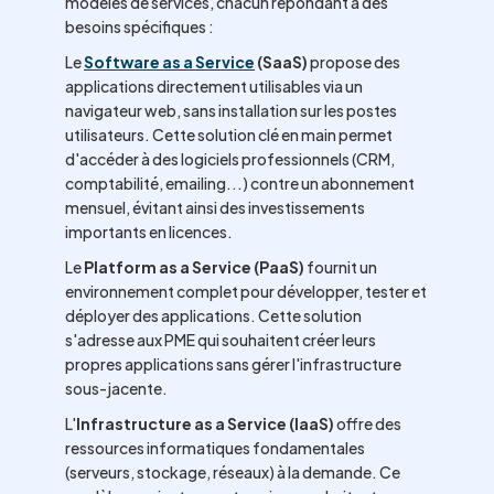
modèles de services, chacun répondant à des
besoins spécifiques :
Le
Software as a Service
(SaaS)
propose des
applications directement utilisables via un
navigateur web, sans installation sur les postes
utilisateurs. Cette solution clé en main permet
d'accéder à des logiciels professionnels (CRM,
comptabilité, emailing...) contre un abonnement
mensuel, évitant ainsi des investissements
importants en licences.
Le
Platform as a Service (PaaS)
fournit un
environnement complet pour développer, tester et
déployer des applications. Cette solution
s'adresse aux PME qui souhaitent créer leurs
propres applications sans gérer l'infrastructure
sous-jacente.
L'
Infrastructure as a Service (IaaS)
offre des
ressources informatiques fondamentales
(serveurs, stockage, réseaux) à la demande. Ce