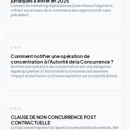
juridiques à éviter en 2025
L'univers du marketing digital évolue à une vitesse fulgurante,
offrant aux acteurs du e-commerce des opportunités sans
précédent.
5 MIN
Comment notifier une opération de
concentration à l'Autorité de la Concurrence ?
Notifier une opération de concentration est une obligation
légale qui permet à l’Autorité de la concurrence d’examiner
l’impact d’une fusion ou d’une acquisition sur un marché donné.
En France, cette procédure vise à prévenir les abus de position
dominante et à garantir un équilibre concurrentiel en
3 MIN
CLAUSE DE NON CONCURRENCE POST
CONTRACTUELLE
Lorsqu’une entreprise fait appel à un prestataire de services, elle