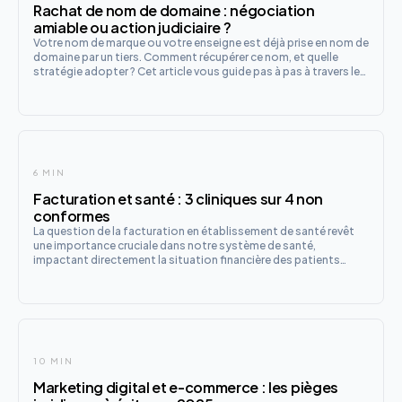
Rachat de nom de domaine : négociation
amiable ou action judiciaire ?
Votre nom de marque ou votre enseigne est déjà prise en nom de
domaine par un tiers. Comment récupérer ce nom, et quelle
stratégie adopter ? Cet article vous guide pas à pas à travers les
options juridiques disponibles en droit français.
6 MIN
Facturation et santé : 3 cliniques sur 4 non
conformes
La question de la facturation en établissement de santé revêt
une importance cruciale dans notre système de santé,
impactant directement la situation financière des patients
confrontés à des soins souvent onéreux.
10 MIN
Marketing digital et e-commerce : les pièges