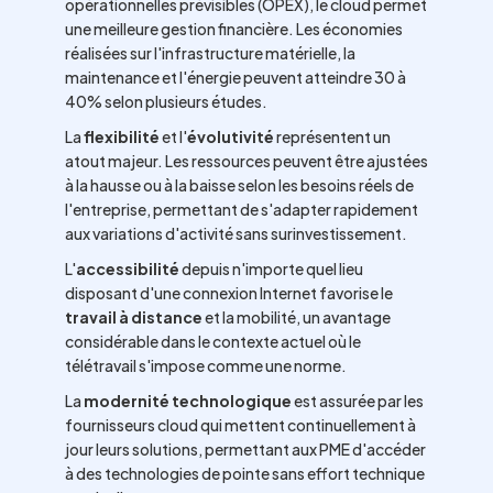
opérationnelles prévisibles (OPEX), le cloud permet
une meilleure gestion financière. Les économies
réalisées sur l'infrastructure matérielle, la
maintenance et l'énergie peuvent atteindre 30 à
40% selon plusieurs études.
La
flexibilité
et l'
évolutivité
représentent un
atout majeur. Les ressources peuvent être ajustées
à la hausse ou à la baisse selon les besoins réels de
l'entreprise, permettant de s'adapter rapidement
aux variations d'activité sans surinvestissement.
L'
accessibilité
depuis n'importe quel lieu
disposant d'une connexion Internet favorise le
travail à distance
et la mobilité, un avantage
considérable dans le contexte actuel où le
télétravail s'impose comme une norme.
La
modernité technologique
est assurée par les
fournisseurs cloud qui mettent continuellement à
jour leurs solutions, permettant aux PME d'accéder
à des technologies de pointe sans effort technique