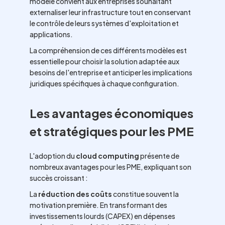
modèle convient aux entreprises souhaitant
externaliser leur infrastructure tout en conservant
le contrôle de leurs systèmes d'exploitation et
applications.
La compréhension de ces différents modèles est
essentielle pour choisir la solution adaptée aux
besoins de l'entreprise et anticiper les implications
juridiques spécifiques à chaque configuration.
Les avantages économiques
et stratégiques pour les PME
L'adoption du
cloud computing
présente de
nombreux avantages pour les PME, expliquant son
succès croissant :
La
réduction des coûts
constitue souvent la
motivation première. En transformant des
investissements lourds (CAPEX) en dépenses