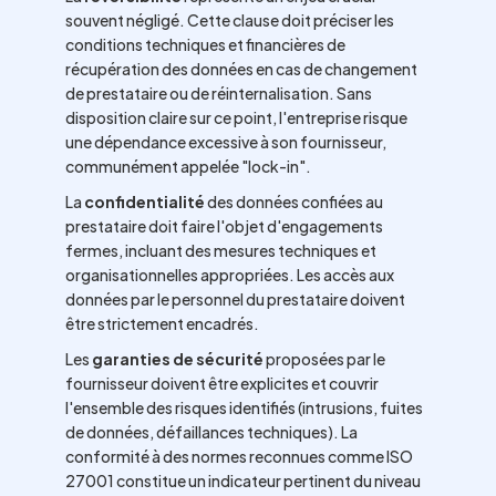
souvent négligé. Cette clause doit préciser les
conditions techniques et financières de
récupération des données en cas de changement
de prestataire ou de réinternalisation. Sans
disposition claire sur ce point, l'entreprise risque
une dépendance excessive à son fournisseur,
communément appelée "lock-in".
La
confidentialité
des données confiées au
prestataire doit faire l'objet d'engagements
fermes, incluant des mesures techniques et
organisationnelles appropriées. Les accès aux
données par le personnel du prestataire doivent
être strictement encadrés.
Les
garanties de sécurité
proposées par le
fournisseur doivent être explicites et couvrir
l'ensemble des risques identifiés (intrusions, fuites
de données, défaillances techniques). La
conformité à des normes reconnues comme ISO
27001 constitue un indicateur pertinent du niveau