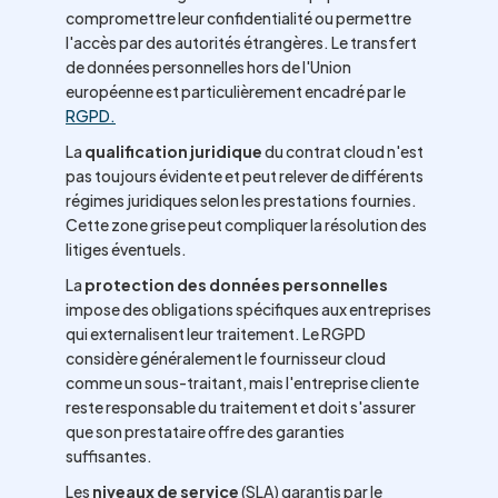
compromettre leur confidentialité ou permettre
l'accès par des autorités étrangères. Le transfert
de données personnelles hors de l'Union
européenne est particulièrement encadré par le
RGPD.
La
qualification juridique
du contrat cloud n'est
pas toujours évidente et peut relever de différents
régimes juridiques selon les prestations fournies.
Cette zone grise peut compliquer la résolution des
litiges éventuels.
La
protection des données personnelles
impose des obligations spécifiques aux entreprises
qui externalisent leur traitement. Le RGPD
considère généralement le fournisseur cloud
comme un sous-traitant, mais l'entreprise cliente
reste responsable du traitement et doit s'assurer
que son prestataire offre des garanties
suffisantes.
Les
niveaux de service
(SLA) garantis par le