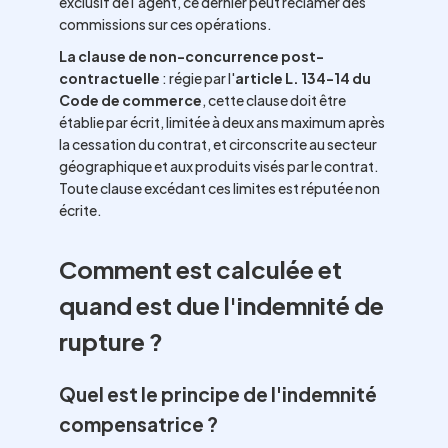
exclusif de l'agent, ce dernier peut réclamer des
commissions sur ces opérations.
La clause de non-concurrence post-
contractuelle
: régie par l'
article L. 134-14 du
Code de commerce
, cette clause doit être
établie par écrit, limitée à deux ans maximum après
la cessation du contrat, et circonscrite au secteur
géographique et aux produits visés par le contrat.
Toute clause excédant ces limites est réputée non
écrite.
Comment est calculée et
quand est due l'indemnité de
rupture ?
Quel est le principe de l'indemnité
compensatrice ?