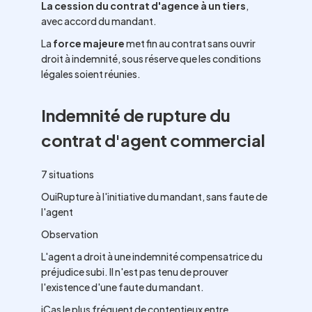
La cession du contrat d'agence à un tiers
,
avec accord du mandant.
La
force majeure
met fin au contrat sans ouvrir
droit à indemnité, sous réserve que les conditions
légales soient réunies.
Indemnité de rupture du
contrat d'agent commercial
7 situations
OuiRupture à l'initiative du mandant, sans faute de
l'agent
Observation
L'agent a droit à une indemnité compensatrice du
préjudice subi. Il n'est pas tenu de prouver
l'existence d'une faute du mandant.
iCas le plus fréquent de contentieux entre