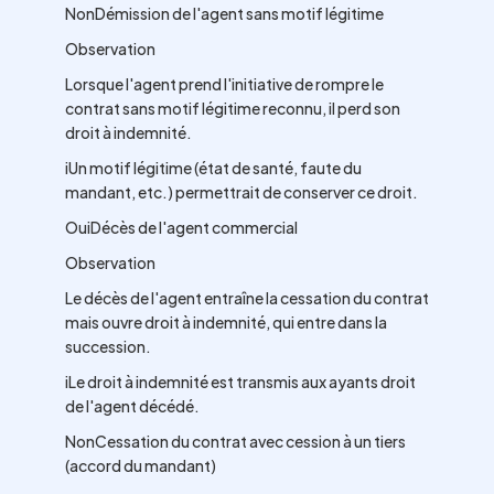
NonDémission de l'agent sans motif légitime
Observation
Lorsque l'agent prend l'initiative de rompre le
contrat sans motif légitime reconnu, il perd son
droit à indemnité.
iUn motif légitime (état de santé, faute du
mandant, etc.) permettrait de conserver ce droit.
OuiDécès de l'agent commercial
Observation
Le décès de l'agent entraîne la cessation du contrat
mais ouvre droit à indemnité, qui entre dans la
succession.
iLe droit à indemnité est transmis aux ayants droit
de l'agent décédé.
NonCessation du contrat avec cession à un tiers
(accord du mandant)