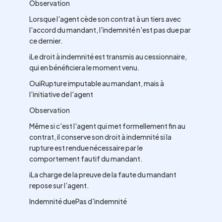
Observation
Lorsque l'agent cède son contrat à un tiers avec
l'accord du mandant, l'indemnité n'est pas due par
ce dernier.
iLe droit à indemnité est transmis au cessionnaire,
qui en bénéficiera le moment venu.
OuiRupture imputable au mandant, mais à
l'initiative de l'agent
Observation
Même si c'est l'agent qui met formellement fin au
contrat, il conserve son droit à indemnité si la
rupture est rendue nécessaire par le
comportement fautif du mandant.
iLa charge de la preuve de la faute du mandant
repose sur l'agent.
Indemnité duePas d'indemnité