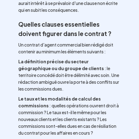
aurait intérêt à se prévaloir d'une clause non écrite
qui en subit les conséquences.
Quelles clauses essentielles
doivent figurer dans le contrat ?
Un contrat d'agent commercial bien rédigé doit
contenir au minimum les éléments suivants :
La définition précise du secteur
géographique ou du groupe de clients
: le
territoire concédé doit être délimité avec soin. Une
rédaction ambiguë ouvre la porte à des conflits sur
les commissions dues.
Le taux et les modalités de calcul des
commissions
: quelles opérations ouvrent droit à
commission ? Le taux est-il le même pour les
nouveaux clients et les clients existants ? Les
commissions sont-elles dues en cas de résiliation
du contrat pour les affaires en cours ?