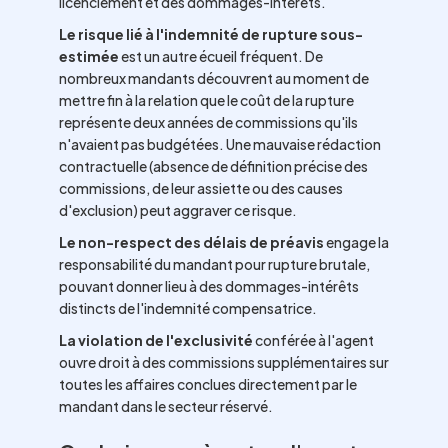
licenciement et des dommages-intérêts.
Le risque lié à l'indemnité de rupture sous-
estimée
est un autre écueil fréquent. De
nombreux mandants découvrent au moment de
mettre fin à la relation que le coût de la rupture
représente deux années de commissions qu'ils
n'avaient pas budgétées. Une mauvaise rédaction
contractuelle (absence de définition précise des
commissions, de leur assiette ou des causes
d'exclusion) peut aggraver ce risque.
Le non-respect des délais de préavis
engage la
responsabilité du mandant pour rupture brutale,
pouvant donner lieu à des dommages-intérêts
distincts de l'indemnité compensatrice.
La violation de l'exclusivité
conférée à l'agent
ouvre droit à des commissions supplémentaires sur
toutes les affaires conclues directement par le
mandant dans le secteur réservé.