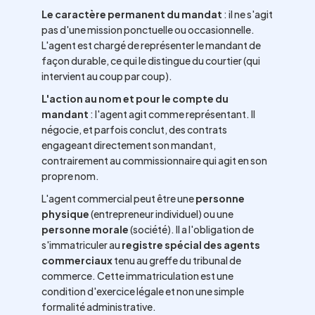
Le caractère permanent du mandat
: il ne s'agit
pas d'une mission ponctuelle ou occasionnelle.
L'agent est chargé de représenter le mandant de
façon durable, ce qui le distingue du courtier (qui
intervient au coup par coup).
L'action au nom et pour le compte du
mandant
: l'agent agit comme représentant. Il
négocie, et parfois conclut, des contrats
engageant directement son mandant,
contrairement au commissionnaire qui agit en son
propre nom.
L'agent commercial peut être une
personne
physique
(entrepreneur individuel) ou une
personne morale
(société). Il a l'obligation de
s'immatriculer au
registre spécial des agents
commerciaux
tenu au greffe du tribunal de
commerce. Cette immatriculation est une
condition d'exercice légale et non une simple
formalité administrative.