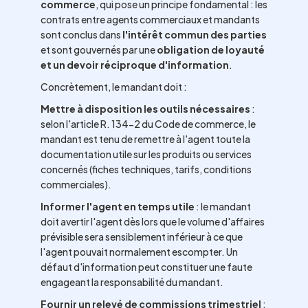
commerce
, qui pose un principe fondamental : les
contrats entre agents commerciaux et mandants
sont conclus dans
l'intérêt commun des parties
et sont gouvernés par une
obligation de loyauté
et un devoir réciproque d'information
.
Concrètement, le mandant doit :
Mettre à disposition les outils nécessaires
:
selon l'article R. 134-2 du Code de commerce, le
mandant est tenu de remettre à l'agent toute la
documentation utile sur les produits ou services
concernés (fiches techniques, tarifs, conditions
commerciales).
Informer l'agent en temps utile
: le mandant
doit avertir l'agent dès lors que le volume d'affaires
prévisible sera sensiblement inférieur à ce que
l'agent pouvait normalement escompter. Un
défaut d'information peut constituer une faute
engageant la responsabilité du mandant.
Fournir un relevé de commissions trimestriel
: