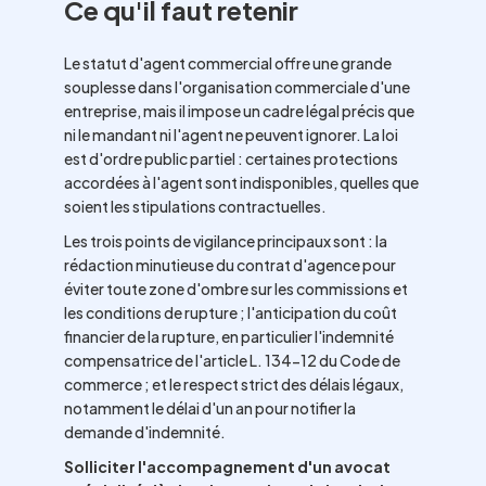
Ce qu'il faut retenir
Le statut d'agent commercial offre une grande
souplesse dans l'organisation commerciale d'une
entreprise, mais il impose un cadre légal précis que
ni le mandant ni l'agent ne peuvent ignorer. La loi
est d'ordre public partiel : certaines protections
accordées à l'agent sont indisponibles, quelles que
soient les stipulations contractuelles.
Les trois points de vigilance principaux sont : la
rédaction minutieuse du contrat d'agence pour
éviter toute zone d'ombre sur les commissions et
les conditions de rupture ; l'anticipation du coût
financier de la rupture, en particulier l'indemnité
compensatrice de l'article L. 134-12 du Code de
commerce ; et le respect strict des délais légaux,
notamment le délai d'un an pour notifier la
demande d'indemnité.
Solliciter l'accompagnement d'un avocat