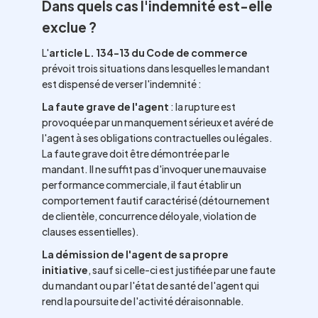
Dans quels cas l'indemnité est-elle
exclue ?
L'
article L. 134-13 du Code de commerce
prévoit trois situations dans lesquelles le mandant
est dispensé de verser l'indemnité :
La faute grave de l'agent
: la rupture est
provoquée par un manquement sérieux et avéré de
l'agent à ses obligations contractuelles ou légales.
La faute grave doit être démontrée par le
mandant. Il ne suffit pas d'invoquer une mauvaise
performance commerciale, il faut établir un
comportement fautif caractérisé (détournement
de clientèle, concurrence déloyale, violation de
clauses essentielles).
La démission de l'agent de sa propre
initiative
, sauf si celle-ci est justifiée par une faute
du mandant ou par l'état de santé de l'agent qui
rend la poursuite de l'activité déraisonnable.