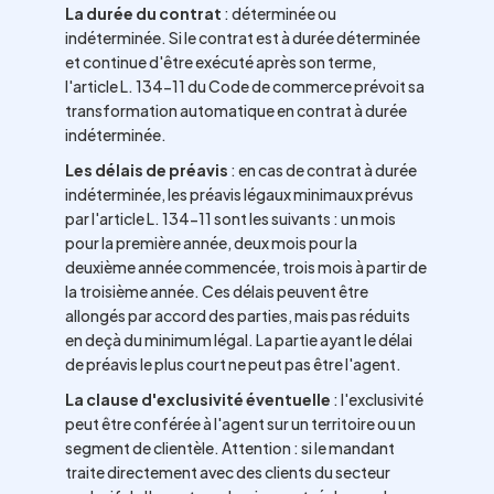
La durée du contrat
: déterminée ou
indéterminée. Si le contrat est à durée déterminée
et continue d'être exécuté après son terme,
l'article L. 134-11 du Code de commerce prévoit sa
transformation automatique en contrat à durée
indéterminée.
Les délais de préavis
: en cas de contrat à durée
indéterminée, les préavis légaux minimaux prévus
par l'article L. 134-11 sont les suivants : un mois
pour la première année, deux mois pour la
deuxième année commencée, trois mois à partir de
la troisième année. Ces délais peuvent être
allongés par accord des parties, mais pas réduits
en deçà du minimum légal. La partie ayant le délai
de préavis le plus court ne peut pas être l'agent.
La clause d'exclusivité éventuelle
: l'exclusivité
peut être conférée à l'agent sur un territoire ou un
segment de clientèle. Attention : si le mandant
traite directement avec des clients du secteur