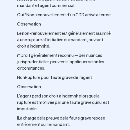
mandant et agent commercial.
Oui *Non-renouvellement d'un CDD arrivé à terme
Observation
Le non-renouvellement est généralement assimilé
à une rupture à l'initiative du mandant, ouvrant
droit à indemnité.
i* Droit généralement reconnu — des nuances
jurisprudentielles peuvent s'appliquer selon les
circonstances.
NonRupture pour faute grave de l'agent
Observation
L'agent perd son droit à indemnité lorsque la
rupture est motivée par une faute grave qui lui est
imputable.
iLa charge de la preuve de la faute grave repose
entièrement sur le mandant.