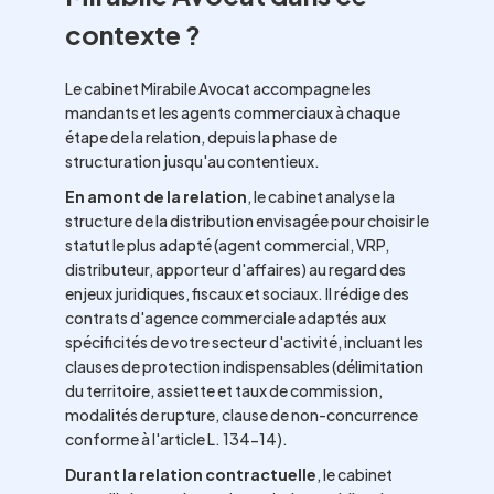
contexte ?
Le cabinet Mirabile Avocat accompagne les
mandants et les agents commerciaux à chaque
étape de la relation, depuis la phase de
structuration jusqu'au contentieux.
En amont de la relation
, le cabinet analyse la
structure de la distribution envisagée pour choisir le
statut le plus adapté (agent commercial, VRP,
distributeur, apporteur d'affaires) au regard des
enjeux juridiques, fiscaux et sociaux. Il rédige des
contrats d'agence commerciale adaptés aux
spécificités de votre secteur d'activité, incluant les
clauses de protection indispensables (délimitation
du territoire, assiette et taux de commission,
modalités de rupture, clause de non-concurrence
conforme à l'article L. 134-14).
Durant la relation contractuelle
, le cabinet