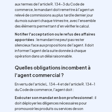
aux termes de l'article R. 134-3 du Code de
commerce, le mandant doit remettre à l'agent un
relevé de commissions au plus tard le dernier jour
du mois suivant chaque trimestre, avec l'ensemble
des éléments permettant d'en vérifier le calcul.
Notifier l'acceptation ou le refus des affaires
apportées
: le mandant ne peut pas rester
silencieux face aux propositions de l'agent. Il doit
informer l'agent de la suite donnée à chaque
opération dans un délai raisonnable.
Quelles obligations incombent à
l'agent commercial ?
En vertu de l'article L. 134-4 et de l'article R. 134-1
du Code de commerce, l'agent doit :
Exécuter son mandat en bon professionnel
: il
doit déployer les diligences nécessaires pour
promouvoir les produits ou services de son