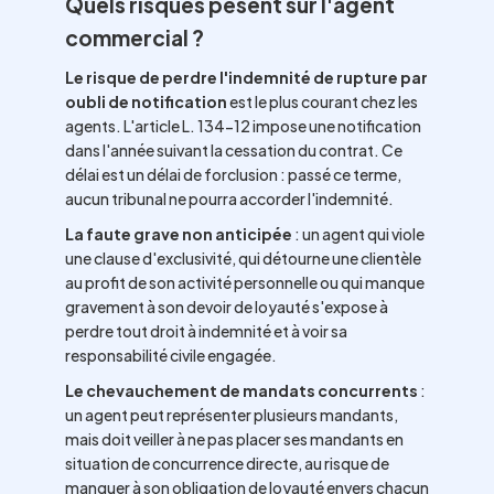
Quels risques pèsent sur l'agent
commercial ?
Le risque de perdre l'indemnité de rupture par
oubli de notification
est le plus courant chez les
agents. L'article L. 134-12 impose une notification
dans l'année suivant la cessation du contrat. Ce
délai est un délai de forclusion : passé ce terme,
aucun tribunal ne pourra accorder l'indemnité.
La faute grave non anticipée
: un agent qui viole
une clause d'exclusivité, qui détourne une clientèle
au profit de son activité personnelle ou qui manque
gravement à son devoir de loyauté s'expose à
perdre tout droit à indemnité et à voir sa
responsabilité civile engagée.
Le chevauchement de mandats concurrents
:
un agent peut représenter plusieurs mandants,
mais doit veiller à ne pas placer ses mandants en
situation de concurrence directe, au risque de
manquer à son obligation de loyauté envers chacun