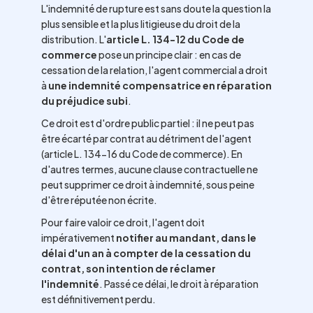
L'indemnité de rupture est sans doute la question la
plus sensible et la plus litigieuse du droit de la
distribution. L'
article L. 134-12 du Code de
commerce
pose un principe clair : en cas de
cessation de la relation, l'agent commercial a droit
à
une indemnité compensatrice en réparation
du préjudice subi
.
Ce droit est d'ordre public partiel : il ne peut pas
être écarté par contrat au détriment de l'agent
(article L. 134-16 du Code de commerce). En
d'autres termes, aucune clause contractuelle ne
peut supprimer ce droit à indemnité, sous peine
d'être réputée non écrite.
Pour faire valoir ce droit, l'agent doit
impérativement
notifier au mandant, dans le
délai d'un an à compter de la cessation du
contrat, son intention de réclamer
l'indemnité
. Passé ce délai, le droit à réparation
est définitivement perdu.