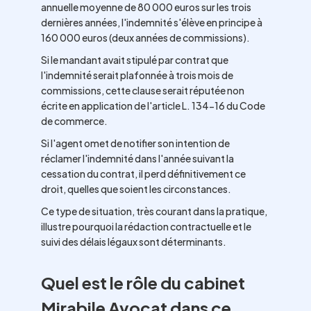
annuelle moyenne de 80 000 euros sur les trois
dernières années, l'indemnité s'élève en principe à
160 000 euros (deux années de commissions).
Si le mandant avait stipulé par contrat que
l'indemnité serait plafonnée à trois mois de
commissions, cette clause serait réputée non
écrite en application de l'article L. 134-16 du Code
de commerce.
Si l'agent omet de notifier son intention de
réclamer l'indemnité dans l'année suivant la
cessation du contrat, il perd définitivement ce
droit, quelles que soient les circonstances.
Ce type de situation, très courant dans la pratique,
illustre pourquoi la rédaction contractuelle et le
suivi des délais légaux sont déterminants.
Quel est le rôle du cabinet
Mirabile Avocat dans ce