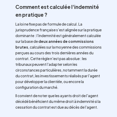
Comment est calculée l'indemnité
en pratique ?
La loi ne fixe pas de formule de calcul. La
jurisprudence française s'est alignée sur la pratique
dominante : l'indemnité est généralement calculée
sur la base de
deux années de commissions
brutes
, calculées sur la moyenne des commissions
perçues au cours des trois dernières années du
contrat. Cette règle n'est pas absolue : les
tribunaux peuvent l'adapter selon les
circonstances particulières, notamment la durée
du contrat, les investissements réalisés par l'agent
pour développer la clientèle, ou encore la
configuration du marché.
Il convient de noter que les ayants droit de l'agent
décédé bénéficient du même droit à indemnité si la
cessation du contrat est due au décès de l'agent.