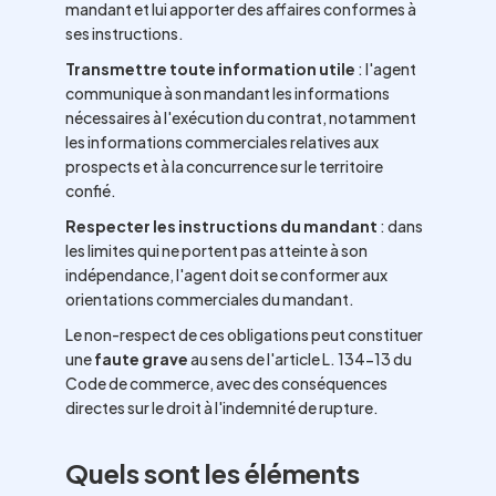
mandant et lui apporter des affaires conformes à
ses instructions.
Transmettre toute information utile
: l'agent
communique à son mandant les informations
nécessaires à l'exécution du contrat, notamment
les informations commerciales relatives aux
prospects et à la concurrence sur le territoire
confié.
Respecter les instructions du mandant
: dans
les limites qui ne portent pas atteinte à son
indépendance, l'agent doit se conformer aux
orientations commerciales du mandant.
Le non-respect de ces obligations peut constituer
une
faute grave
au sens de l'article L. 134-13 du
Code de commerce, avec des conséquences
directes sur le droit à l'indemnité de rupture.
Quels sont les éléments