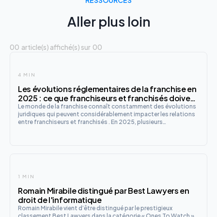
RESSOURCES
Aller plus loin
00
article(s) affiché(s) sur
00
4 MIN
Les évolutions réglementaires de la franchise en
2025 : ce que franchiseurs et franchisés doivent
absolument savoir
Le monde de la franchise connaît constamment des évolutions
juridiques qui peuvent considérablement impacter les relations
entre franchiseurs et franchisés . En 2025, plusieurs
modifications réglementaires majeures sont venues redessiner
le paysage de ce modèle économique populaire.
1 MIN
Romain Mirabile distingué par Best Lawyers en
droit de l'informatique
Romain Mirabile vient d’être distingué par le prestigieux
classement Best Lawyers dans la catégorie « Ones To Watch »