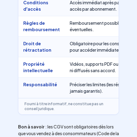
Conditions
Accès immédiat après paiement, du
d'accès
accès par abonnement.
Règles de
Remboursement possible en cas d'
remboursement
éventuelles.
Droit de
Obligatoire pour les consommateu
rétractation
pour accéder immédiatement au 
Propriété
Vidéos, supports PDF ou modules 
intellectuelle
ni diffusés sans accord.
Responsabilité
Préciser les limites (les résultats
jamais garantis).
Fourni à titre informatif, ne constitue pas un
conseil juridique.
Bon à savoir
: les CGV sont obligatoires dès lors
que vous vendez à des consommateurs (Code de la