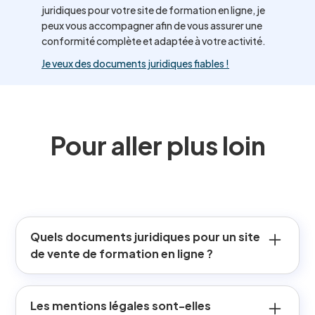
juridiques pour votre site de formation en ligne, je
peux vous accompagner afin de vous assurer une
conformité complète et adaptée à votre activité.
Je veux des documents juridiques fiables !
Pour aller plus loin
Quels documents juridiques pour un site
de vente de formation en ligne ?
Un site de vente de formation en ligne doit afficher trois
documents incontournables : les mentions légales, les
Les mentions légales sont-elles
conditions générales de vente (CGV) et la politique de