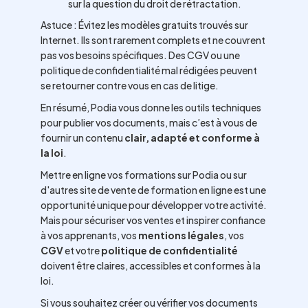
sur la question du droit de rétractation.
Astuce : Évitez les modèles gratuits trouvés sur
Internet. Ils sont rarement complets et ne couvrent
pas vos besoins spécifiques. Des CGV ou une
politique de confidentialité mal rédigées peuvent
se retourner contre vous en cas de litige.
En résumé, Podia vous donne les outils techniques
pour publier vos documents, mais c’est à vous de
fournir un contenu
clair, adapté et conforme à
la loi
.
Mettre en ligne vos formations sur Podia ou sur
d'autres site de vente de formation en ligne est une
opportunité unique pour développer votre activité.
Mais pour sécuriser vos ventes et inspirer confiance
à vos apprenants, vos
mentions légales
, vos
CGV
et votre
politique de confidentialité
doivent être claires, accessibles et conformes à la
loi.
Si vous souhaitez créer ou vérifier vos documents