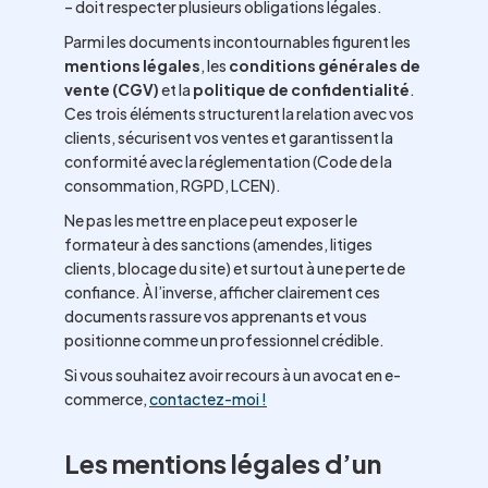
– doit respecter plusieurs obligations légales.
Parmi les documents incontournables figurent les
mentions légales
, les
conditions générales de
vente (CGV)
et la
politique de confidentialité
.
Ces trois éléments structurent la relation avec vos
clients, sécurisent vos ventes et garantissent la
conformité avec la réglementation (Code de la
consommation, RGPD, LCEN).
Ne pas les mettre en place peut exposer le
formateur à des sanctions (amendes, litiges
clients, blocage du site) et surtout à une perte de
confiance. À l’inverse, afficher clairement ces
documents rassure vos apprenants et vous
positionne comme un professionnel crédible.
Si vous souhaitez avoir recours à un avocat en e-
commerce,
c
o
ntactez-moi !
Les mentions légales d’un