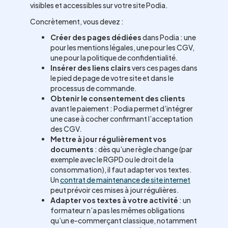
visibles et accessibles sur votre site Podia.
Concrètement, vous devez :
Créer des pages dédiées
dans Podia : une
pour les mentions légales, une pour les CGV,
une pour la politique de confidentialité.
Insérer des liens clairs
vers ces pages dans
le pied de page de votre site et dans le
processus de commande.
Obtenir le consentement des clients
avant le paiement : Podia permet d’intégrer
une case à cocher confirmant l’acceptation
des CGV.
Mettre à jour régulièrement vos
documents
: dès qu’une règle change (par
exemple avec le RGPD ou le droit de la
consommation), il faut adapter vos textes.
Un
contrat de maintenance de site internet
peut prévoir ces mises à jour régulières.
Adapter vos textes à votre activité
: un
formateur n’a pas les mêmes obligations
qu’un e-commerçant classique, notamment