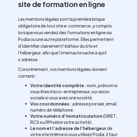
site de formation en ligne
Les mentions légales sont la première brique
obligatoire de tout site e-commerce, y compris
lorsque vous vendez des formations en ligne via
Podia ou une autre plateforme. Elles permettent
d’identifier clairement l’éditeur du site et
l’hébergeur, afin que l’internaute sache à qui il
s’adresse.
Concrètement, vos mentions légales doivent
contenir :
Votre identité complète
: nom, prénom si
vous êtes micro-entrepreneur, ou raison
sociale si vous avez une société.
Vos coordonnées
: adresse postale, email,
numéro de téléphone.
Votre numéro d’immatriculation
(SIRET,
RCS ou RM selon votre activité).
Le nom et l’adresse de l’hébergeur
de
votre site (même si vous utilisez Podia, il faut