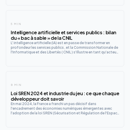
incidents engendrent des obligations juridiques strict
5 MIN
Intelligence artificielle et services publics : bilan
du « bac à sable » de la CNIL
L' intelligence artificielle (IA) est en passe de transformer en
profondeur les services publics , et la Commission Nationale de
l'Informatique et des Libertés ( CNIL ) s'illustre en tant qu'acteur
clé dans cette évolution. Avec son programme innovant de bac
à sable, la CNIL offre un accompagnement
8 MIN
Loi SREN 2024 et industrie du jeu : ce que chaque
développeur doit savoir
En mai 2024, la France a franchi un pas décisif dans
l'encadrement des économies numériques émergentes avec
l'adoption de la loi SREN (Sécurisation et Régulation de l'Espace
Numérique). Parmi les nombreuses dispositions de ce texte, les
articles 40 et 41 ont particulièrement retenu l'attention des d