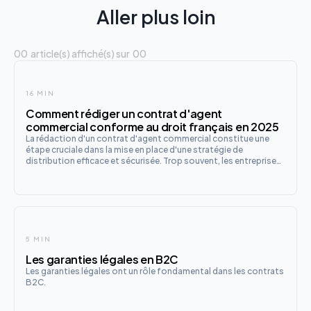
Aller plus loin
00
article(s) affiché(s) sur
00
16 MIN
Comment rédiger un contrat d'agent
commercial conforme au droit français en 2025
La rédaction d'un contrat d'agent commercial constitue une
étape cruciale dans la mise en place d'une stratégie de
distribution efficace et sécurisée. Trop souvent, les entreprises
sous-estiment l'importance de cette formalisation juridique,
se contentant de modèles génériques ou de clauses imprécis
5 MIN
Les garanties légales en B2C
Les garanties légales ont un rôle fondamental dans les contrats
B2C.