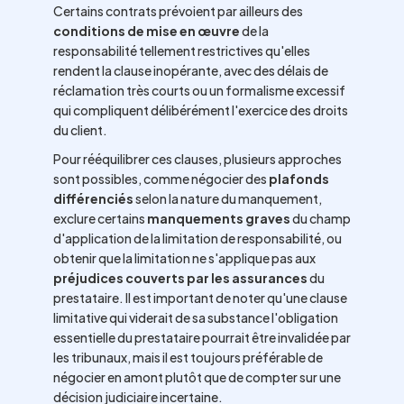
Certains contrats prévoient par ailleurs des
conditions de mise en œuvre
de la
responsabilité tellement restrictives qu'elles
rendent la clause inopérante, avec des délais de
réclamation très courts ou un formalisme excessif
qui compliquent délibérément l'exercice des droits
du client.
Pour rééquilibrer ces clauses, plusieurs approches
sont possibles, comme négocier des
plafonds
différenciés
selon la nature du manquement,
exclure certains
manquements graves
du champ
d'application de la limitation de responsabilité, ou
obtenir que la limitation ne s'applique pas aux
préjudices couverts par les assurances
du
prestataire. Il est important de noter qu'une clause
limitative qui viderait de sa substance l'obligation
essentielle du prestataire pourrait être invalidée par
les tribunaux, mais il est toujours préférable de
négocier en amont plutôt que de compter sur une
décision judiciaire incertaine.