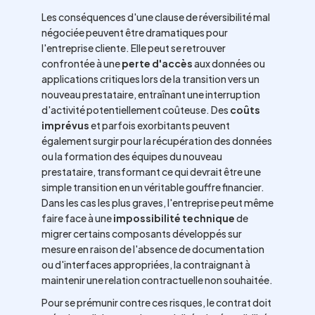
Les conséquences d'une clause de réversibilité mal
négociée peuvent être dramatiques pour
l'entreprise cliente. Elle peut se retrouver
confrontée à une
perte d'accès
aux données ou
applications critiques lors de la transition vers un
nouveau prestataire, entraînant une interruption
d'activité potentiellement coûteuse. Des
coûts
imprévus
et parfois exorbitants peuvent
également surgir pour la récupération des données
ou la formation des équipes du nouveau
prestataire, transformant ce qui devrait être une
simple transition en un véritable gouffre financier.
Dans les cas les plus graves, l'entreprise peut même
faire face à une
impossibilité technique
de
migrer certains composants développés sur
mesure en raison de l'absence de documentation
ou d'interfaces appropriées, la contraignant à
maintenir une relation contractuelle non souhaitée.
Pour se prémunir contre ces risques, le contrat doit