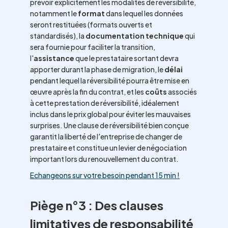
prévoir explicitement les modalités de réversibilité,
notamment le
format
dans lequel les données
seront restituées (formats ouverts et
standardisés), la
documentation technique
qui
sera fournie pour faciliter la transition,
l'
assistance
que le prestataire sortant devra
apporter durant la phase de migration, le
délai
pendant lequel la réversibilité pourra être mise en
œuvre après la fin du contrat, et les
coûts
associés
à cette prestation de réversibilité, idéalement
inclus dans le prix global pour éviter les mauvaises
surprises. Une clause de réversibilité bien conçue
garantit la liberté de l'entreprise de changer de
prestataire et constitue un levier de négociation
important lors du renouvellement du contrat.
Echangeons sur votre besoin pendant 15 min !
Piège n°3 : Des clauses
limitatives de responsabilité