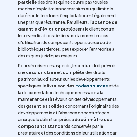
partielle
des droits qui ne couvre pas tous les
modes d'exploitation nécessaires ou qui limite la
durée ou le territoire d'exploitation est également
une pratique récurrente. Par ailleurs, l'
absence de
garantie d'éviction
protégeant le client contre
les revendications de tiers, notamment en cas
d'utilisation de composants open source ou de
bibliothèques tierces, peut exposer l'entreprise à
des risques juridiques majeurs.
Pour sécuriser ces aspects, le contrat doit prévoir
une
cession claire et complète
des droits
patrimoniaux d'auteur sur les développements
spécifiques, la
livraison des
codes sources
et de
la documentation technique nécessaire à la
maintenance et à l'évolution des développements,
des
garanties solides
concernant l'originalité des
développements et l'absence de contrefaçon,
ainsi que la définition précise du
périmètre des
composants standards
conservés par le
prestataire et des conditions de leur utilisation par