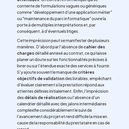
contente de formulations vagues ou génériques
comme "développement d'une application métier"
ou "maintenance du parc informatique" ouvre la
porte à de multiples interprétations et, par
conséquent, à d'éventuels litiges.
Cette imprécision peut se manifester de plusieurs
manières. D'abord par l'absence de
cahier des
charges
détaillé annexé au contrat, ce qui laisse
planer un doute sur les fonctionnalités précises à
livrer ou sur l'étendue exacte des services à fournir.
S'y ajoute souvent le manque de
critères
objectifs de validation
des livrables, empêchant
d'évaluer clairement si la prestation répond aux
attentes définies initialement. Enfin, l'imprécision
des
délais de réalisation
ou l'absence d'un
calendrier détaillé avec des jalons intermédiaires
complexifie considérablement le suivi de
l'avancement du projet et rend difficile la mise en
cause de la responsabilité du prestataire en cas de