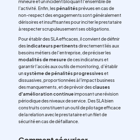
mineure et un incident bloquant l'ensemble de
l'activité. Enfin, les
pénalités
prévues en cas de
non-respect des engagements sont généralement
dérisoires et insuffisantes pour inciter le prestataire
à respecter scrupuleusement ses obligations.
Pour établir des SLA efficaces, il convient de définir
des
indicateurs pertinents
directement liés aux
besoins métiers de l'entreprise, de préciser les
modalités de mesure
de ces indicateurs et
garantir l'accès aux outils de monitoring, d'établir
un
système de pénalités progressives
et
dissuasives, proportionnées à l'impact business
des manquements, et de prévoir des
clauses
d'amélioration continue
imposant une révision
périodique des niveaux de service. Des SLA bien
construits constituent un outil de pilotage efficace
de la relation avec le prestataire et un filet de
sécurité en cas de défaillance.
Comment sécuriser