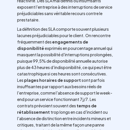
réactivité. Des SLA mal définis ou insuffisants
exposent l'entreprise à des interruptions de service
préjudiciables sans véritable recours contre le
prestataire.
La définition des SLA comporte souvent plusieurs
lacunes préjudiciables pour le client. On rencontre
fréquemment des
engagements de
disponibilité
exprimés en pourcentage annuel qui
masquent la possibilité d'interruptions prolongées,
puisque 99,5% de disponibilité annuelle autorise
plus de 43 heures d'indisponibilité, ce qui peut être
catastrophique si ces heures sont consécutives.
Les
plages horaires de support
sont parfois
insuffisantes par rapport aux besoins réels de
l'entreprise, comme l'absence de support le week-
end pour un service fonctionnant 7j/7. Les
contrats prévoient souvent des
temps de
rétablissement
trop longs en cas d'incident ou
l'absence de distinction entre incidents mineurs et
critiques, traitant de la même façon une panne