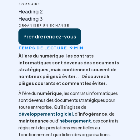
SOMMAIRE
Heading 2
Heading 3
ORGANISER UN ÉCHANGE
Prendre rendez-vous
TEMPS DE LECTURE :
9 MIN
À l'ère du numérique, les contrats
informatiques sont devenus des documents
stratégiques, mais contiennent souvent de
nombreux pièges à éviter... Découvrez 5
pièges courants et comment les éviter.
À l'ère du
numérique
, les contrats informatiques
sont devenus des documents stratégiques pour
toute entreprise. Qu'il s'agisse de
développement logiciel
,
d'
infogérance
, de
maintenance
ou d'
hébergement
,
ces contrats
régissent des prestations essentielles au
fonctionnement quotidien des organisations.