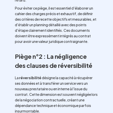
retard.
Pour éviter ce piège, il est essentiel d'élaborer un
cahier des charges précis et exhaustif, de définir
des critères de recette objectifs et mesurables, et
d'établir un planning détaillé avec des points
d'étape clairement identifiés. Ces documents
doivent être expressément intégrés au contrat
pour avoir une valeur juridique contraignante.
Piège n°2 : La négligence
des clauses de réversibilité
La
réversibilité
désigne la capacité à récupérer
ses données et à transférer un service vers un
nouveau prestataire ou en interne à l'issue du
contrat. Cette dimension est souvent négligée lors
de la négociation contractuelle, créant une
dépendance technique et économique parfois
insurmontable.