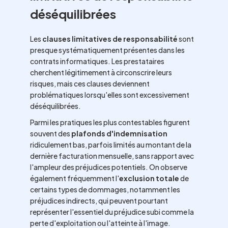
déséquilibrées
Les
clauses limitatives de responsabilité
sont
presque systématiquement présentes dans les
contrats informatiques. Les prestataires
cherchent légitimement à circonscrire leurs
risques, mais ces clauses deviennent
problématiques lorsqu'elles sont excessivement
déséquilibrées.
Parmi les pratiques les plus contestables figurent
souvent des
plafonds d'indemnisation
ridiculement bas, parfois limités au montant de la
dernière facturation mensuelle, sans rapport avec
l'ampleur des préjudices potentiels. On observe
également fréquemment l'
exclusion totale
de
certains types de dommages, notamment les
préjudices indirects, qui peuvent pourtant
représenter l'essentiel du préjudice subi comme la
perte d'exploitation ou l'atteinte à l'image.