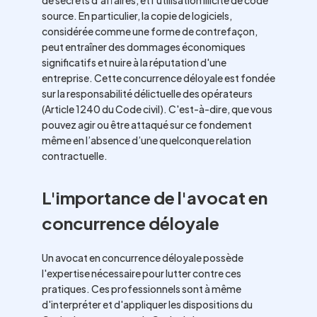
de secrets d'affaires, et l'utilisation illicite de code
source. En particulier, la copie de logiciels,
considérée comme une forme de contrefaçon,
peut entraîner des dommages économiques
significatifs et nuire à la réputation d'une
entreprise. Cette concurrence déloyale est fondée
sur la responsabilité délictuelle des opérateurs
(Article 1240 du Code civil). C'est-à-dire, que vous
pouvez agir ou être attaqué sur ce fondement
même en l’absence d’une quelconque relation
contractuelle.
L'importance de l'avocat en
concurrence déloyale
Un avocat en concurrence déloyale possède
l'expertise nécessaire pour lutter contre ces
pratiques. Ces professionnels sont à même
d'interpréter et d'appliquer les dispositions du