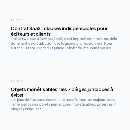
14 MIN
Contrat SaaS : clauses indispensables pour
éditeurs et clients
Le Software as a Service (SaaS) s’est imposé comme le modèle
dominant de distribution des logiciels professionnels. Pour
autant, il reste un produit juridique hybride, mal cerné par les
dirigeants qui le négocient quotidiennement. Un contrat SaaS
n’est ni une vente de logiciel, ni une simple prestat
10 MIN
Objets monétisables : les 7 pièges juridiques à
éviter
Les jeux vidéos connaissent une transformation majeure avec
l'émergence des objets numériques monétisables. Eviter ces 7
pièges juridiques !