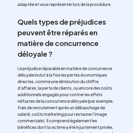
adaptée et vous représenter lors de la procédure.
Quels types de préjudices
peuvent être réparés en
matière de concurrence
déloyale ?
Le préjudice réparable en matière de concurrence
déloyale inclut à la fois les pertes économiques
directes, comme une diminution du chiffre
d’affaires, la perte de clients, ou encore des coûts
additionnels engagés pour contrer les effets
néfastes de la concurrence déloyale (par exemple,
frais de recrutement après un débauchage de
salarié, coûts marketing pour restaurer l’image
commerciale). Il comprend également les
bénéfices dont la victime a été injustement privée,