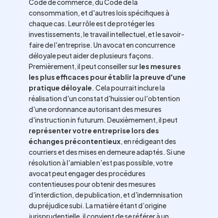
Code de commerce, du Code de la
consommation, et d'autres lois spécifiques à
chaque cas. Leur rôle est de protéger les
investissements, le travail intellectuel, et le savoir-
faire de l'entreprise. Un avocat en concurrence
déloyale peut aider de plusieurs façons.
Premièrement, il peut conseiller sur
les mesures
les plus efficaces pour établir la preuve d'une
pratique déloyale
. Cela pourrait inclure la
réalisation d'un constat d'huissier ou l'obtention
d'une ordonnance autorisant des mesures
d'instruction in futurum. Deuxièmement, il peut
représenter votre entreprise lors des
échanges précontentieux
, en rédigeant des
courriers et des mises en demeure adaptés. Si une
résolution à l'amiable n'est pas possible, votre
avocat peut engager des procédures
contentieuses pour obtenir des mesures
d'interdiction, de publication, et d'indemnisation
du préjudice subi. La matière étant d’origine
jurisprudentielle, il convient de se référer à un