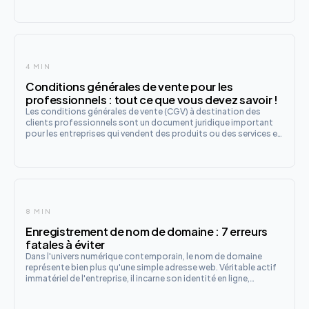
4 MIN
Conditions générales de vente pour les
professionnels : tout ce que vous devez savoir !
Les conditions générales de vente (CGV) à destination des
clients professionnels sont un document juridique important
pour les entreprises qui vendent des produits ou des services en
ligne.
8 MIN
Enregistrement de nom de domaine : 7 erreurs
fatales à éviter
Dans l'univers numérique contemporain, le nom de domaine
représente bien plus qu'une simple adresse web. Véritable actif
immatériel de l'entreprise, il incarne son identité en ligne,
conditionne sa visibilité digitale et constitue souvent le premier
point de contact avec ses clients potentiels.