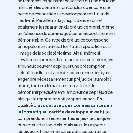
notamment les gains manqués tels qu’une perte de
marché, des contrats non conclus ou encore une
perte de chance liée au développement futur de
l’activité. Par ailleurs, la jurisprudence admet
également la réparation du préjudice moral, même
en l’absence de dommage économique clairement
démontrable. Ce type de préjudice correspond
principalement à une atteinte à la réputation ou à
l'image de la société victime. Ainsi, même si
l’évaluation précise du préjudice est complexe, les
tribunaux peuvent appliquer une présomption
selon laquelle tout acte de concurrence déloyale
engendre nécessairement un préjudice, au moins
moral, tout en demandant à la victime de
démontrer précisément l’ampleur de ce préjudice
afin que la réparation soit proportionnée.
En
qualité d'
avocat avec des connaissances en
informatique
(certifié développeur web)
, je
comprends non seulement les enjeux techniques
du secteur des logiciels, mais aussi les aspects
juridiques et réglementaires de la concurrence