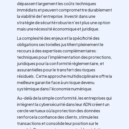
dépassent largement les coûts techniques
immédiats et peuvent compromettre durablement
la viabilité de l'entreprise. Investir dans une
stratégie de sécurité robuste n'est plus une option
mais une nécessité économique et juridique.
La complexité des enjeux et la spécificité des
obligations sectorielles justifient pleinement le
recours à des expertises complémentaires :
techniques pour l'implémentation des protections,
juridiques pour la conformité réglementaire, et
assurantielles pour le transfert des risques
résiduels. Cette approche multidisciplinaire offre la
meilleure garantie face à un risque devenu
systémique dans l'économie numérique.
Au-delà de la simple conformité, les entreprises qui
intègrent la cybersécurité dans leur ADN créent un
cercle vertueux où la protection des données
renforce la confiance des clients, stimule les
transactions et consolide leur position sur le