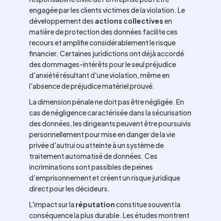
engagée par les clients victimes de la violation. Le
développement des
actions collectives
en
matière de protection des données facilite ces
recours et amplifie considérablement le risque
financier. Certaines juridictions ont déjà accordé
des dommages-intérêts pour le seul préjudice
d'anxiété résultant d'une violation, même en
l'absence de préjudice matériel prouvé.
La dimension pénale ne doit pas être négligée. En
cas de négligence caractérisée dans la sécurisation
des données, les dirigeants peuvent être poursuivis
personnellement pour mise en danger de la vie
privée d'autrui ou atteinte à un système de
traitement automatisé de données. Ces
incriminations sont passibles de peines
d'emprisonnement et créent un risque juridique
direct pour les décideurs.
L'impact sur la
réputation
constitue souvent la
conséquence la plus durable. Les études montrent