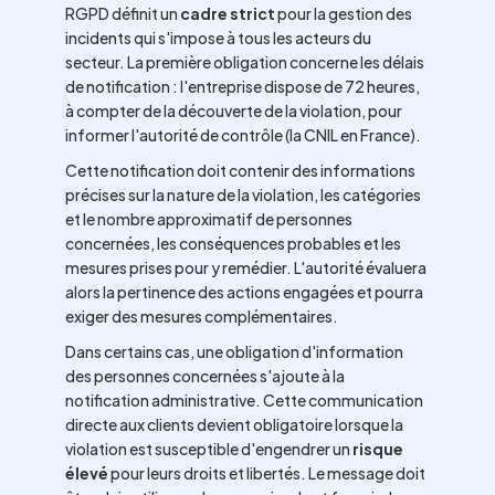
RGPD définit un
cadre strict
pour la gestion des
incidents qui s'impose à tous les acteurs du
secteur. La première obligation concerne les délais
de notification : l'entreprise dispose de 72 heures,
à compter de la découverte de la violation, pour
informer l'autorité de contrôle (la CNIL en France).
Cette notification doit contenir des informations
précises sur la nature de la violation, les catégories
et le nombre approximatif de personnes
concernées, les conséquences probables et les
mesures prises pour y remédier. L'autorité évaluera
alors la pertinence des actions engagées et pourra
exiger des mesures complémentaires.
Dans certains cas, une obligation d'information
des personnes concernées s'ajoute à la
notification administrative. Cette communication
directe aux clients devient obligatoire lorsque la
violation est susceptible d'engendrer un
risque
élevé
pour leurs droits et libertés. Le message doit