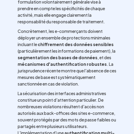
formulation volontairement générale vise à
prendre en compte les spécificités de chaque
activité, mais elle engage clairement la
responsabilité du responsable de traitement.
Concrètement, les e-commerçants doivent
déployer un ensemble de protections minimales
incluant le
chiffrement des données sensibles
(particulièrement les informations de paiement), la
segmentation des bases de données
, et des
mécanismes d'authentification robustes
. La
jurisprudence récente montre que l'absence de ces
mesures de base est systématiquement
sanctionnée en cas de violation.
La sécurisation des interfaces administratives
constitue un point d'attention particulier. De
nombreuses violations résultent d'accès non
autorisés aux back-offices des sites e-commerce,
souvent protégés par des mots de passe faibles ou
partagés entre plusieurs utilisateurs.
L'implémentation d'une
authentification multi-