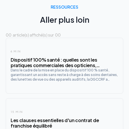
RESSOURCES
Aller plus loin
00
article(s) affiché(s) sur
00
6 MIN
Dispositif 100% santé : quelles sont les
pratiques commerciales des opticiens,
audioprothésistes et dentistes ?
Dans le cadre de la mise en place du dispositif 100 % santé ,
garantissant un accès sans reste à charge à des soins dentaires,
des lunettes de vue ou des appareils auditifs, la DGCCRF a
récemment mené une vaste enquête auprès de plus de 1 300
professionnels de la santé, dont des opticiens , des audi
15 MIN
Les clauses essentielles d'un contrat de
franchise équilibré