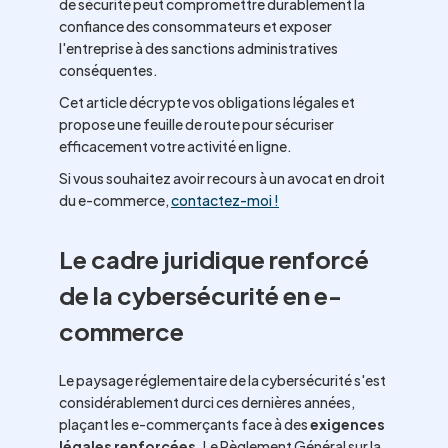
de sécurité peut compromettre durablement la
confiance des consommateurs et exposer
l'entreprise à des sanctions administratives
conséquentes.
Cet article décrypte vos obligations légales et
propose une feuille de route pour sécuriser
efficacement votre activité en ligne.
Si vous souhaitez avoir recours à un avocat en droit
du e-commerce,
contactez-moi !
Le cadre juridique renforcé
de la cybersécurité en e-
commerce
Le paysage réglementaire de la cybersécurité s'est
considérablement durci ces dernières années,
plaçant les e-commerçants face à des
exigences
légales renforcées
. Le Règlement Général sur la