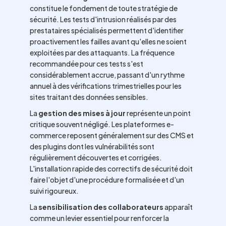
constitue le fondement de toute stratégie de
sécurité. Les tests d'intrusion réalisés par des
prestataires spécialisés permettent d'identifier
proactivement les failles avant qu'elles ne soient
exploitées par des attaquants. La fréquence
recommandée pour ces tests s'est
considérablement accrue, passant d'un rythme
annuel à des vérifications trimestrielles pour les
sites traitant des données sensibles.
La
gestion des mises à jour
représente un point
critique souvent négligé. Les plateformes e-
commerce reposent généralement sur des CMS et
des plugins dont les vulnérabilités sont
régulièrement découvertes et corrigées.
L'installation rapide des correctifs de sécurité doit
faire l'objet d'une procédure formalisée et d'un
suivi rigoureux.
La
sensibilisation des collaborateurs
apparaît
comme un levier essentiel pour renforcer la