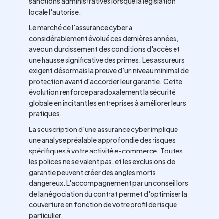
sanctions administratives lorsque la législation
locale l'autorise.
Le marché de l'assurance cyber a
considérablement évolué ces dernières années,
avec un durcissement des conditions d'accès et
une hausse significative des primes. Les assureurs
exigent désormais la preuve d'un niveau minimal de
protection avant d'accorder leur garantie. Cette
évolution renforce paradoxalement la sécurité
globale en incitant les entreprises à améliorer leurs
pratiques.
La souscription d'une assurance cyber implique
une analyse préalable approfondie des risques
spécifiques à votre activité e-commerce. Toutes
les polices ne se valent pas, et les exclusions de
garantie peuvent créer des angles morts
dangereux. L'accompagnement par un conseil lors
de la négociation du contrat permet d'optimiser la
couverture en fonction de votre profil de risque
particulier.