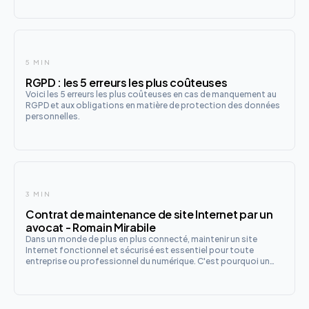
5 MIN
RGPD : les 5 erreurs les plus coûteuses
Voici les 5 erreurs les plus coûteuses en cas de manquement au
RGPD et aux obligations en matière de protection des données
personnelles.
3 MIN
Contrat de maintenance de site Internet par un
avocat - Romain Mirabile
Dans un monde de plus en plus connecté, maintenir un site
Internet fonctionnel et sécurisé est essentiel pour toute
entreprise ou professionnel du numérique. C'est pourquoi un
contrat de maintenance de site Internet revêt une importance
capitale. Dans cet article, nous vous expliquerons en quoi cons