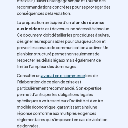
être clair, utiliser un langage simple et fournir des
recommandations concrètes pour se protéger des
conséquences de la violation.
La préparation anticipée d'un
plan de réponse
aux incidents
est devenue une nécessité absolue.
Ce document doit détailler les procédures à suivre,
désigner les responsables pour chaque action et
prévoir les canaux de communication à activer. Un
plan bien structuré permet non seulement de
respecter les délais légaux mais également de
limiter l'ampleur des dommages.
Consulter un
avocat en e-commerce
lors de
l'élaboration de ce plan de crise est
particulièrement recommandé. Son expertise
permet d'anticiper les obligations légales
spécifiques à votre secteur d'activité et à votre
modèle économique, garantissant ainsi une
réponse conforme aux multiples exigences
réglementaires qui s'imposent en cas de violation
de données.