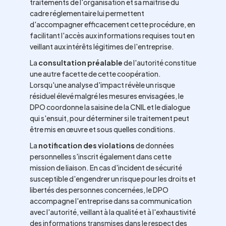
traitements de l'organisation et sa maîtrise du
cadre réglementaire lui permettent
d'accompagner efficacement cette procédure, en
facilitant l'accès aux informations requises tout en
veillant aux intérêts légitimes de l'entreprise.
La
consultation préalable
de l'autorité constitue
une autre facette de cette coopération.
Lorsqu'une analyse d'impact révèle un risque
résiduel élevé malgré les mesures envisagées, le
DPO coordonne la saisine de la CNIL et le dialogue
qui s'ensuit, pour déterminer si le traitement peut
être mis en œuvre et sous quelles conditions.
La
notification des violations
de données
personnelles s'inscrit également dans cette
mission de liaison. En cas d'incident de sécurité
susceptible d'engendrer un risque pour les droits et
libertés des personnes concernées, le DPO
accompagne l'entreprise dans sa communication
avec l'autorité, veillant à la qualité et à l'exhaustivité
des informations transmises dans le respect des