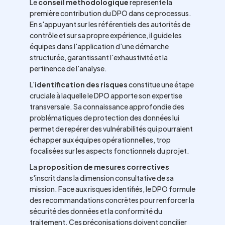
Le
conseil méthodologique
représente la
première contribution du DPO dans ce processus.
En s'appuyant sur les référentiels des autorités de
contrôle et sur sa propre expérience, il guide les
équipes dans l'application d'une démarche
structurée, garantissant l'exhaustivité et la
pertinence de l'analyse.
L'
identification des risques
constitue une étape
cruciale à laquelle le DPO apporte son expertise
transversale. Sa connaissance approfondie des
problématiques de protection des données lui
permet de repérer des vulnérabilités qui pourraient
échapper aux équipes opérationnelles, trop
focalisées sur les aspects fonctionnels du projet.
La
proposition de mesures correctives
s'inscrit dans la dimension consultative de sa
mission. Face aux risques identifiés, le DPO formule
des recommandations concrètes pour renforcer la
sécurité des données et la conformité du
traitement. Ces préconisations doivent concilier