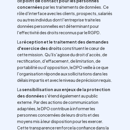
de
point de contact pour les personnes
concernées
par les traitements de données. Ce
rôle d'interface avec les clients, prospects, salariés
ou autres individus dont l'entreprise traite les
données personnelles est déterminant pour
l'effectivité des droits reconnus par le RGPD.
La
réception et le traitement des demandes
d'exercice des droits
constituent le cœur de
cette mission. Qu'il s'agisse du droit d'accès, de
rectification, d'effacement, de limitation, de
portabilité ou d'opposition, le DPO veille à ce que
l'organisation réponde aux sollicitations dans les
délais impartis et avec le niveau de précision requis.
La
sensibilisation aux enjeux de la protection
des données
s'étend également au public
externe. Par des actions de communication
adaptées, le DPO contribue à informer les
personnes concernées de leurs droits et des
moyens mis à leur disposition pour les exercer.
Cette transparence renforce la confiance dans la