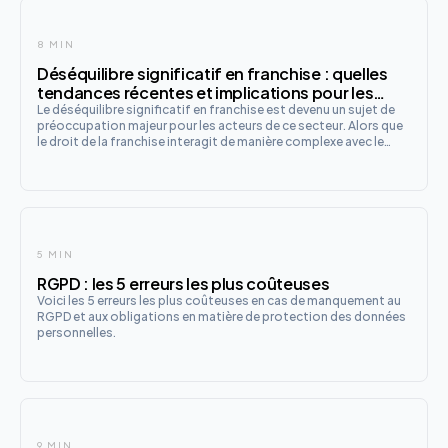
8 MIN
Déséquilibre significatif en franchise : quelles
tendances récentes et implications pour les
franchiseurs ?
Le déséquilibre significatif en franchise est devenu un sujet de
préoccupation majeur pour les acteurs de ce secteur. Alors que
le droit de la franchise interagit de manière complexe avec le
droit de la concurrence, les enjeux liés à cette notion se sont
amplifiés, notamment à la suite d'une récente
5 MIN
RGPD : les 5 erreurs les plus coûteuses
Voici les 5 erreurs les plus coûteuses en cas de manquement au
RGPD et aux obligations en matière de protection des données
personnelles.
9 MIN