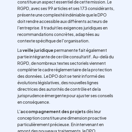
constitue un aspect essentiel de cette mission. Le
RGPD, avec ses 99 articles et ses 173 considérants,
présente une complexité indéniable que le DPO
doit rendre accessible aux différents acteurs de
l'entreprise. Il traduit les exigences juridiques en
recommandations concrètes, adaptées au
contexte spécifique de l'organisation.
La
veille juridique
permanente fait également
partie intégrante de ce rôle consultatif. Au-delà du
RGPD, de nombreux textes sectoriels viennent
compléter le cadre réglementaire de la protection
des données. Le DPO doit se tenir informé des
évolutions législatives, des nouvelles lignes
directrices des autorités de contrôle et de la
jurisprudence émergente pour ajuster ses conseils
en conséquence.
L'
accompagnement des projets
dès leur
conception constitue une dimension proactive
particulièrement précieuse. En intervenant en
amont des nouveaux traitements, le DPO