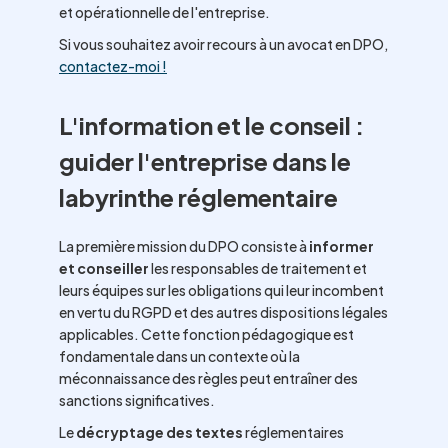
et opérationnelle de l'entreprise.
Si vous souhaitez avoir recours à un avocat en DPO,
contactez-moi !
L'information et le conseil :
guider l'entreprise dans le
labyrinthe réglementaire
La première mission du DPO consiste à
informer
et conseiller
les responsables de traitement et
leurs équipes sur les obligations qui leur incombent
en vertu du RGPD et des autres dispositions légales
applicables. Cette fonction pédagogique est
fondamentale dans un contexte où la
méconnaissance des règles peut entraîner des
sanctions significatives.
Le
décryptage des textes
réglementaires