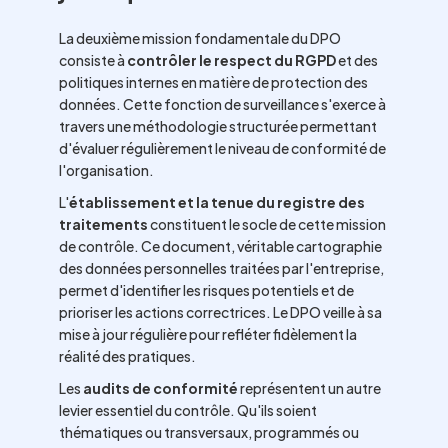
La deuxième mission fondamentale du DPO
consiste à
contrôler le respect du RGPD
et des
politiques internes en matière de protection des
données. Cette fonction de surveillance s'exerce à
travers une méthodologie structurée permettant
d'évaluer régulièrement le niveau de conformité de
l'organisation.
L'
établissement et la tenue du registre des
traitements
constituent le socle de cette mission
de contrôle. Ce document, véritable cartographie
des données personnelles traitées par l'entreprise,
permet d'identifier les risques potentiels et de
prioriser les actions correctrices. Le DPO veille à sa
mise à jour régulière pour refléter fidèlement la
réalité des pratiques.
Les
audits de conformité
représentent un autre
levier essentiel du contrôle. Qu'ils soient
thématiques ou transversaux, programmés ou