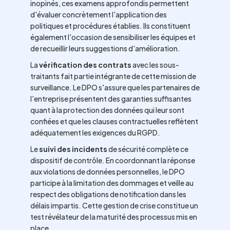
inopinés, ces examens approfondis permettent
d'évaluer concrètement l'application des
politiques et procédures établies. Ils constituent
également l'occasion de sensibiliser les équipes et
de recueillir leurs suggestions d'amélioration.
La
vérification des contrats
avec les sous-
traitants fait partie intégrante de cette mission de
surveillance. Le DPO s'assure que les partenaires de
l'entreprise présentent des garanties suffisantes
quant à la protection des données qui leur sont
confiées et que les clauses contractuelles reflètent
adéquatement les exigences du RGPD.
Le
suivi des incidents
de sécurité complète ce
dispositif de contrôle. En coordonnant la réponse
aux violations de données personnelles, le DPO
participe à la limitation des dommages et veille au
respect des obligations de notification dans les
délais impartis. Cette gestion de crise constitue un
test révélateur de la maturité des processus mis en
place.