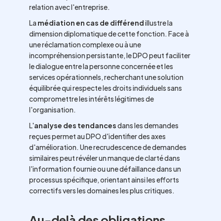
relation avec l'entreprise.
La
médiation en cas de différend
illustre la
dimension diplomatique de cette fonction. Face à
une réclamation complexe ou à une
incompréhension persistante, le DPO peut faciliter
le dialogue entre la personne concernée et les
services opérationnels, recherchant une solution
équilibrée qui respecte les droits individuels sans
compromettre les intérêts légitimes de
l'organisation.
L'
analyse des tendances
dans les demandes
reçues permet au DPO d'identifier des axes
d'amélioration. Une recrudescence de demandes
similaires peut révéler un manque de clarté dans
l'information fournie ou une défaillance dans un
processus spécifique, orientant ainsi les efforts
correctifs vers les domaines les plus critiques.
Au-delà des obligations