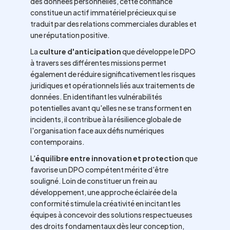
des données personnelles, cette confiance
constitue un actif immatériel précieux qui se
traduit par des relations commerciales durables et
une réputation positive.
La
culture d'anticipation
que développe le DPO
à travers ses différentes missions permet
également de réduire significativement les risques
juridiques et opérationnels liés aux traitements de
données. En identifiant les vulnérabilités
potentielles avant qu'elles ne se transforment en
incidents, il contribue à la résilience globale de
l'organisation face aux défis numériques
contemporains.
L'
équilibre entre innovation et protection
que
favorise un DPO compétent mérite d'être
souligné. Loin de constituer un frein au
développement, une approche éclairée de la
conformité stimule la créativité en incitant les
équipes à concevoir des solutions respectueuses
des droits fondamentaux dès leur conception,