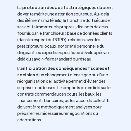
La
protection des actifs stratégiques
du point
de vente mérite une attention soutenue. Au-delà
des éléments matériels, le franchisé doit sécuriser
ses actifs immatériels propres, distincts de ceux
fournis par le franchiseur : base de données clients
(dans le respect du RGPD), relations avec les
prescripteurs locaux, notoriété personnelle du
dirigeant, ou expertise spécifique développée au-
delà du savoir-faire standard du réseau.
L'
anticipation des conséquences fiscales et
sociales
d'un changement d'enseigne ou d'une
réorganisation de l'activité permet d'éviter des
surprises coûteuses. Les impacts potentiels sur les
contrats commerciaux en cours, les baux, les
financements bancaires, ou les accords collectifs
doivent être méthodiquement analysés pour
préparer les nécessaires renégociations ou
adaptations.