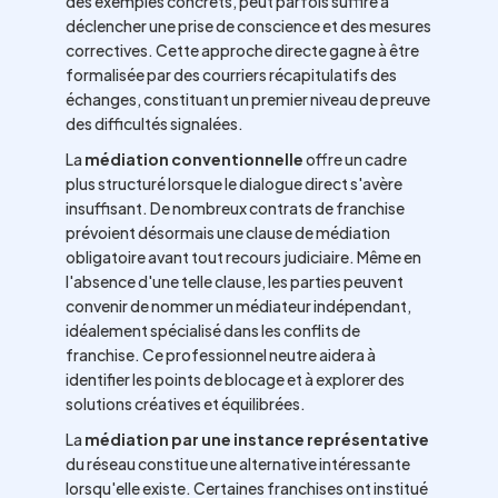
des exemples concrets, peut parfois suffire à
déclencher une prise de conscience et des mesures
correctives. Cette approche directe gagne à être
formalisée par des courriers récapitulatifs des
échanges, constituant un premier niveau de preuve
des difficultés signalées.
La
médiation conventionnelle
offre un cadre
plus structuré lorsque le dialogue direct s'avère
insuffisant. De nombreux contrats de franchise
prévoient désormais une clause de médiation
obligatoire avant tout recours judiciaire. Même en
l'absence d'une telle clause, les parties peuvent
convenir de nommer un médiateur indépendant,
idéalement spécialisé dans les conflits de
franchise. Ce professionnel neutre aidera à
identifier les points de blocage et à explorer des
solutions créatives et équilibrées.
La
médiation par une instance représentative
du réseau constitue une alternative intéressante
lorsqu'elle existe. Certaines franchises ont institué