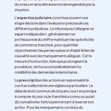
du stress et de la détresse morale engendrés par la
situation.
L'
expertise judiciaire
constitue souvent une
étape décisive dans l'évaluation précise de ces
différents préjudices. Le tribunal peut désigner un
expert indépendant, généralement un
professionnel du chiffre maîtrisant les spécificités
du commerce franchisé, pour quantifier
objectivement les pertes subies et établir le lien de
causalité avec les manquements allégués. Cette
mesure d'instruction, bien que prolongeant la
procédure, renforce considérablement la
crédibilité des demandes indemnitaires.
La
prescription
des actions en responsabilité
contractuelle mérite une vigilance particulière. Le
délai de droit commun de cinq ans court en principe
à compter du jour où le franchisé a connu ou aurait
dû connaître les faits lui permettant d'exercer son
action. Pour les manquements continus du