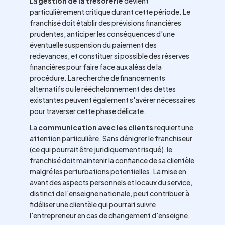
La
gestion de la trésorerie
devient
particulièrement critique durant cette période. Le
franchisé doit établir des prévisions financières
prudentes, anticiper les conséquences d'une
éventuelle suspension du paiement des
redevances, et constituer si possible des réserves
financières pour faire face aux aléas de la
procédure. La recherche de financements
alternatifs ou le rééchelonnement des dettes
existantes peuvent également s'avérer nécessaires
pour traverser cette phase délicate.
La
communication avec les clients
requiert une
attention particulière. Sans dénigrer le franchiseur
(ce qui pourrait être juridiquement risqué), le
franchisé doit maintenir la confiance de sa clientèle
malgré les perturbations potentielles. La mise en
avant des aspects personnels et locaux du service,
distinct de l'enseigne nationale, peut contribuer à
fidéliser une clientèle qui pourrait suivre
l'entrepreneur en cas de changement d'enseigne.