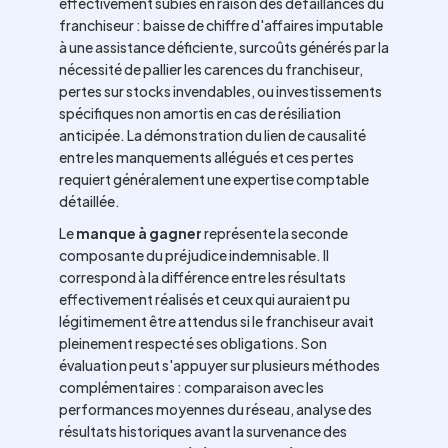
effectivement subies en raison des défaillances du
franchiseur : baisse de chiffre d'affaires imputable
à une assistance déficiente, surcoûts générés par la
nécessité de pallier les carences du franchiseur,
pertes sur stocks invendables, ou investissements
spécifiques non amortis en cas de résiliation
anticipée. La démonstration du lien de causalité
entre les manquements allégués et ces pertes
requiert généralement une expertise comptable
détaillée.
Le
manque à gagner
représente la seconde
composante du préjudice indemnisable. Il
correspond à la différence entre les résultats
effectivement réalisés et ceux qui auraient pu
légitimement être attendus si le franchiseur avait
pleinement respecté ses obligations. Son
évaluation peut s'appuyer sur plusieurs méthodes
complémentaires : comparaison avec les
performances moyennes du réseau, analyse des
résultats historiques avant la survenance des