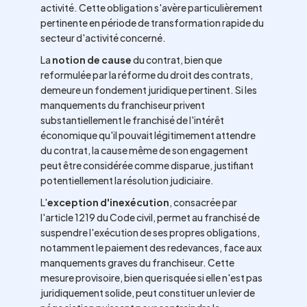
activité. Cette obligation s'avère particulièrement
pertinente en période de transformation rapide du
secteur d'activité concerné.
La
notion de cause
du contrat, bien que
reformulée par la réforme du droit des contrats,
demeure un fondement juridique pertinent. Si les
manquements du franchiseur privent
substantiellement le franchisé de l'intérêt
économique qu'il pouvait légitimement attendre
du contrat, la cause même de son engagement
peut être considérée comme disparue, justifiant
potentiellement la résolution judiciaire.
L'
exception d'inexécution
, consacrée par
l'article 1219 du Code civil, permet au franchisé de
suspendre l'exécution de ses propres obligations,
notamment le paiement des redevances, face aux
manquements graves du franchiseur. Cette
mesure provisoire, bien que risquée si elle n'est pas
juridiquement solide, peut constituer un levier de