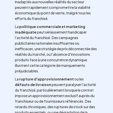
inadaptés aux nouvelles réalités du secteur
peuvent rapidement compromettre la viabilité
économique du point de vente, malgré tous les
efforts du franchisé.
La
politique commerciale et marketing
inadéquate
peut sérieusement handicaper
l'activité du franchisé. Des campagnes
publicitaires nationales insuffisantes ou
inefficaces, une stratégie de prix déconnectée des
réalités du marché, ou l'absence d'innovations
produits face à une concurrence dynamique
illustrent cette catégorie de manquements
préjudiciables.
La
rupture d'approvisionnement
ou les
défauts de livraison
peuvent paralyser l'activité
du franchisé, particulièrement lorsque le contrat
impose un approvisionnement exclusif auprès du
franchiseur ou de fournisseurs référencés. Des
retards chroniques, des ruptures de stock sur des
produits essentiels, ou une dégradation de la