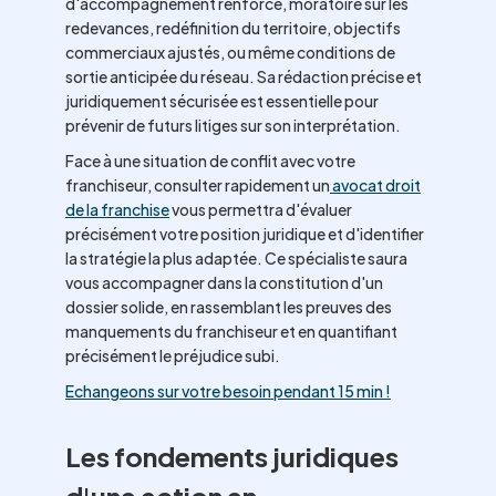
d'accompagnement renforcé, moratoire sur les
redevances, redéfinition du territoire, objectifs
commerciaux ajustés, ou même conditions de
sortie anticipée du réseau. Sa rédaction précise et
juridiquement sécurisée est essentielle pour
prévenir de futurs litiges sur son interprétation.
Face à une situation de conflit avec votre
franchiseur, consulter rapidement un
avocat droit
de la franchise
vous permettra d'évaluer
précisément votre position juridique et d'identifier
la stratégie la plus adaptée. Ce spécialiste saura
vous accompagner dans la constitution d'un
dossier solide, en rassemblant les preuves des
manquements du franchiseur et en quantifiant
précisément le préjudice subi.
Echangeons sur votre besoin pendant 15 min !
Les fondements juridiques