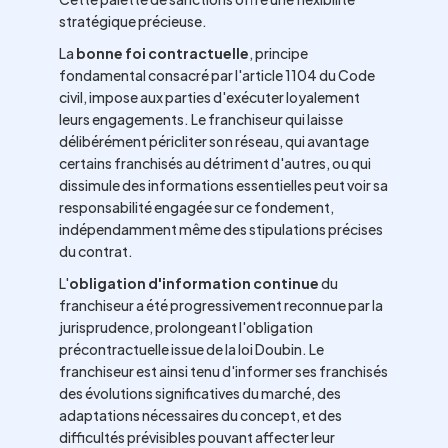
stratégique précieuse.
La
bonne foi contractuelle
, principe
fondamental consacré par l'article 1104 du Code
civil, impose aux parties d'exécuter loyalement
leurs engagements. Le franchiseur qui laisse
délibérément péricliter son réseau, qui avantage
certains franchisés au détriment d'autres, ou qui
dissimule des informations essentielles peut voir sa
responsabilité engagée sur ce fondement,
indépendamment même des stipulations précises
du contrat.
L'
obligation d'information continue
du
franchiseur a été progressivement reconnue par la
jurisprudence, prolongeant l'obligation
précontractuelle issue de la loi Doubin. Le
franchiseur est ainsi tenu d'informer ses franchisés
des évolutions significatives du marché, des
adaptations nécessaires du concept, et des
difficultés prévisibles pouvant affecter leur