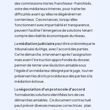
des commissions mixtes franchiseur-franchisés,
voire des médiateurs internes, pour traiter les
difficultés avant qu'elles ne dégénèrent en
contentieux. Ces instances, lorsqu'elles
fonctionnent avec impartialité et transparence,
peuvent faciliter l'émergence de solutions tenant
compte des réalités économiques du réseau.
La
médiation judiciaire
peut être ordonnée par le
tribunal saisi du litige, avec l'accord des parties.
Cette démarche, intervenant après l'assignation
mais avant l'instruction approfondie du dossier,
permet de tenter une résolution amiable sous
l'égide d'un médiateur désigné par le juge, tout en
préservant les droits procéduraux des parties si la
médiation échoue.
La
négociation d'un protocole d'accord
formalise les solutions identifiées lors de ces
démarches amiables. Ce document contractuel
peut prévoir diverses mesures correctrices : plan