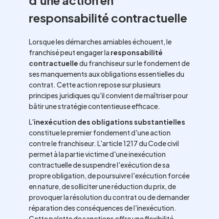
d'une action en
responsabilité contractuelle
Lorsque les démarches amiables échouent, le
franchisé peut engager la
responsabilité
contractuelle
du franchiseur sur le fondement de
ses manquements aux obligations essentielles du
contrat. Cette action repose sur plusieurs
principes juridiques qu'il convient de maîtriser pour
bâtir une stratégie contentieuse efficace.
L'
inexécution des obligations substantielles
constitue le premier fondement d'une action
contre le franchiseur. L'article 1217 du Code civil
permet à la partie victime d'une inexécution
contractuelle de suspendre l'exécution de sa
propre obligation, de poursuivre l'exécution forcée
en nature, de solliciter une réduction du prix, de
provoquer la résolution du contrat ou de demander
réparation des conséquences de l'inexécution.
Cette palette de sanctions offre une flexibilité