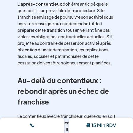
L'
après-contentieux
doit être anticipé quelle
que soit l'issue prévisible de la procédure. Si le
franchisé envisage de poursuivre son activité sous
une autre enseigne ou en indépendant, il doit
préparer cette transition tout en veillant à ne pas
violer ses obligations contractuelles actuelles. S'il
projette au contraire de cesser son activité après
obtention d'une indemnisation, les implications
fiscales, sociales et patrimoniales de cette
cessation doivent être soigneusement planifiées.
Au-delà du contentieux :
rebondir après un échec de
franchise
Le contentieux avec le franchiseur, quelle qu'en soit
l'issue, représente rarement une fin en soi pour
📞
📆 15 Min RDV
l'entrepreneur franchisé. Il s'agit plutôt d'une