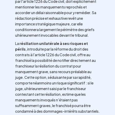
par l'article 1226 du Code civil, doit explicitement
mentionner les manquements reprochés et
accorder un délai raisonnable pour y remédier. Sa
rédaction précise et exhaustive revêt une
importance stratégique majeure, car elle
conditionnera largement le périmètre des griefs
ultérieurement invocables devant le tribunal.
La
résiliation unilatérale à ses risques et
périls
, introduite par la réforme du droit des
contrats à l'article 1226 du Code civil, offre au
franchisé la possibilité de notifier directement au
franchiseur la résiliation du contrat pour
manquement grave, sans recours préalable au
juge. Cette option, séduisante par sa rapidité,
comporte néanmoins un risque significatif : si le
juge, ultérieurement saisi par le franchiseur
contestant cette résiliation, estime que les
manquements invoqués n'étaient pas
suffisamment graves, le franchisé pourra être
condamné à des dommages-intérêts substantiels.