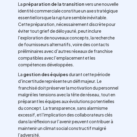
La
préparation de la transition
vers une nouvelle
identité commerciale constitue un axe stratégique
essentiel lorsque la rupture semble inévitable.
Cette préparation, nécessairement discrète pour
éviter tout grief de déloyauté, peut inclure
l'exploration de nouveaux concepts, la recherche
de fournisseurs alternatifs, voire des contacts
préliminaires avec d'autres réseaux de franchise
compatibles avec l'emplacement et les
compétences développées.
La
gestion des équipes
durant cette période
d'incertitude représente un défi majeur. Le
franchisé doit préserver la motivation du personnel
malgré les tensions avec la tête de réseau, tout en
préparant les équipes aux évolutions potentielles
du concept. La transparence, sans alarmisme
excessif, et l'implication des collaborateurs clés
dans la réflexion sur l'avenir peuvent contribuer à
maintenir un climat social constructif malgré
l'adversité.