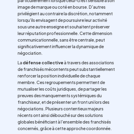
particulièrement lorsque celui-ci est sensible à son
image de marque ou coté en bourse. D'autres
privilégient au contraire la discrétion, notamment
lorsqu'ils envisagent de poursuivre leur activité
sous une autre enseigne et souhaitent préserver
leur réputation professionnelle. Cette dimension
communicationnelle, sans être centrale, peut
significativement influencer la dynamique de
négociation.
La
défense collective
à travers des associations
de franchisés mécontents peut substantiellement
renforcer la position individuelle de chaque
membre. Ces regroupements permettent de
mutualiser les coûts juridiques, de partager les
preuves des manquements systémiques du
franchiseur, et de présenter un front uni lors des
négociations. Plusieurs contentieux majeurs
récents ont ainsi débouché sur des solutions
globales bénéficiant à l'ensemble des franchisés
concernés, grâce à cette approche coordonnée.