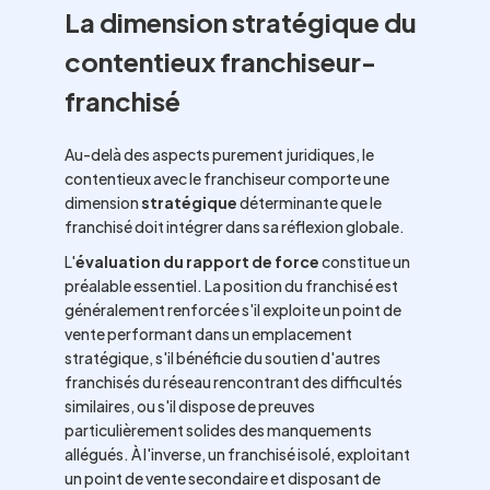
La dimension stratégique du
contentieux franchiseur-
franchisé
Au-delà des aspects purement juridiques, le
contentieux avec le franchiseur comporte une
dimension
stratégique
déterminante que le
franchisé doit intégrer dans sa réflexion globale.
L'
évaluation du rapport de force
constitue un
préalable essentiel. La position du franchisé est
généralement renforcée s'il exploite un point de
vente performant dans un emplacement
stratégique, s'il bénéficie du soutien d'autres
franchisés du réseau rencontrant des difficultés
similaires, ou s'il dispose de preuves
particulièrement solides des manquements
allégués. À l'inverse, un franchisé isolé, exploitant
un point de vente secondaire et disposant de