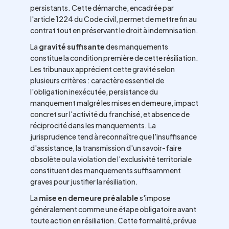
persistants. Cette démarche, encadrée par
l'article 1224 du Code civil, permet de mettre fin au
contrat tout en préservant le droit à indemnisation.
La
gravité suffisante
des manquements
constitue la condition première de cette résiliation.
Les tribunaux apprécient cette gravité selon
plusieurs critères : caractère essentiel de
l'obligation inexécutée, persistance du
manquement malgré les mises en demeure, impact
concret sur l'activité du franchisé, et absence de
réciprocité dans les manquements. La
jurisprudence tend à reconnaître que l'insuffisance
d'assistance, la transmission d'un savoir-faire
obsolète ou la violation de l'exclusivité territoriale
constituent des manquements suffisamment
graves pour justifier la résiliation.
La
mise en demeure préalable
s'impose
généralement comme une étape obligatoire avant
toute action en résiliation. Cette formalité, prévue