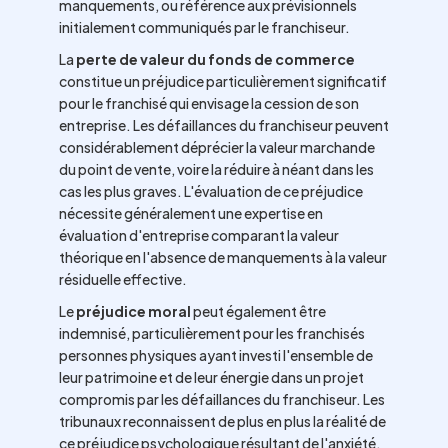
manquements, ou référence aux prévisionnels
initialement communiqués par le franchiseur.
La
perte de valeur du fonds de commerce
constitue un préjudice particulièrement significatif
pour le franchisé qui envisage la cession de son
entreprise. Les défaillances du franchiseur peuvent
considérablement déprécier la valeur marchande
du point de vente, voire la réduire à néant dans les
cas les plus graves. L'évaluation de ce préjudice
nécessite généralement une expertise en
évaluation d'entreprise comparant la valeur
théorique en l'absence de manquements à la valeur
résiduelle effective.
Le
préjudice moral
peut également être
indemnisé, particulièrement pour les franchisés
personnes physiques ayant investi l'ensemble de
leur patrimoine et de leur énergie dans un projet
compromis par les défaillances du franchiseur. Les
tribunaux reconnaissent de plus en plus la réalité de
ce préjudice psychologique résultant de l'anxiété,