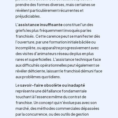
prendre des formes diverses, mais certaines se
révèlent particulièrement récurrentes et
préjudiciables.
L'
assistance insuffisante
constitue l'un des
griefs les plus fréquemment invoqués par les
franchisés. Cette carence peut se manifester dès
l'ouverture, par une formation initiale bâclée ou
incomplète, ou apparaître progressivement avec
des visites d'animateurs réseau de plus en plus
rares et superficielles. L'assistance technique face
aux difficultés opérationnelles peut également se
révéler déficiente, laissant le franchisé démuni face
aux problèmes quotidiens.
Le
savoir-faire obsolète ou inadapté
représente une défaillance fondamentale
touchant à l'essence même du contrat de
franchise. Un concept qui n'évolue pas avec son
marché, des méthodes commerciales dépassées
par la concurrence, ou des outils de gestion