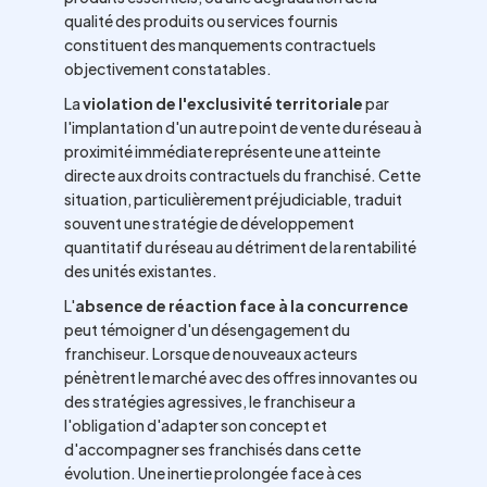
qualité des produits ou services fournis
constituent des manquements contractuels
objectivement constatables.
La
violation de l'exclusivité territoriale
par
l'implantation d'un autre point de vente du réseau à
proximité immédiate représente une atteinte
directe aux droits contractuels du franchisé. Cette
situation, particulièrement préjudiciable, traduit
souvent une stratégie de développement
quantitatif du réseau au détriment de la rentabilité
des unités existantes.
L'
absence de réaction face à la concurrence
peut témoigner d'un désengagement du
franchiseur. Lorsque de nouveaux acteurs
pénètrent le marché avec des offres innovantes ou
des stratégies agressives, le franchiseur a
l'obligation d'adapter son concept et
d'accompagner ses franchisés dans cette
évolution. Une inertie prolongée face à ces