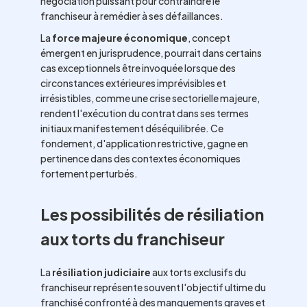
négociation puissant pour contraindre le
franchiseur à remédier à ses défaillances.
La
force majeure économique
, concept
émergent en jurisprudence, pourrait dans certains
cas exceptionnels être invoquée lorsque des
circonstances extérieures imprévisibles et
irrésistibles, comme une crise sectorielle majeure,
rendent l'exécution du contrat dans ses termes
initiaux manifestement déséquilibrée. Ce
fondement, d'application restrictive, gagne en
pertinence dans des contextes économiques
fortement perturbés.
Les possibilités de résiliation
aux torts du franchiseur
La
résiliation judiciaire
aux torts exclusifs du
franchiseur représente souvent l'objectif ultime du
franchisé confronté à des manquements graves et