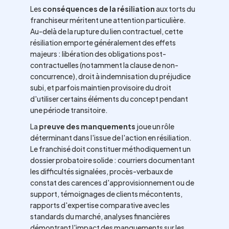
Les
conséquences de la résiliation
aux torts du
franchiseur méritent une attention particulière.
Au-delà de la rupture du lien contractuel, cette
résiliation emporte généralement des effets
majeurs : libération des obligations post-
contractuelles (notamment la clause de non-
concurrence), droit à indemnisation du préjudice
subi, et parfois maintien provisoire du droit
d'utiliser certains éléments du concept pendant
une période transitoire.
La
preuve des manquements
joue un rôle
déterminant dans l'issue de l'action en résiliation.
Le franchisé doit constituer méthodiquement un
dossier probatoire solide : courriers documentant
les difficultés signalées, procès-verbaux de
constat des carences d'approvisionnement ou de
support, témoignages de clients mécontents,
rapports d'expertise comparative avec les
standards du marché, analyses financières
démontrant l'impact des manquements sur les