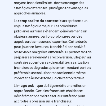
moyens financiers limités, devra envisager des
stratégies différentes, privilégiant davantage les
approches amiables.
La
temporalité du contentieux
représente un
enjeu stratégique majeur. Les procédures
judiciaires au fond s'étendent généralement sur
plusieurs années, parfois prolongées par des
appels ou des mesures d'expertise. Cette durée
peut jouer en faveur du franchisé si son activité
reste viable malgré les difficultés, lui permettant de
préparer sereinement sa reconversion. Elle peut au
contraire accentuer sa vulnérabilité si sa situation
financière se dégrade rapidement, rendant parfois
préférable une solution transactionnelle même
imparfaite à une victoire judiciaire trop tardive.
L'
image publique
du litige mérite une réflexion
approfondie. Certains franchisés choisissent
délibérément de médiatiser leur différend pour
accroître la pression sur le franchiseur,