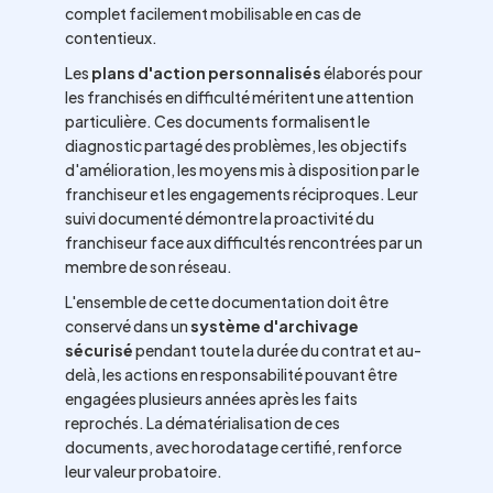
complet facilement mobilisable en cas de
contentieux.
Les
plans d'action personnalisés
élaborés pour
les franchisés en difficulté méritent une attention
particulière. Ces documents formalisent le
diagnostic partagé des problèmes, les objectifs
d'amélioration, les moyens mis à disposition par le
franchiseur et les engagements réciproques. Leur
suivi documenté démontre la proactivité du
franchiseur face aux difficultés rencontrées par un
membre de son réseau.
L'ensemble de cette documentation doit être
conservé dans un
système d'archivage
sécurisé
pendant toute la durée du contrat et au-
delà, les actions en responsabilité pouvant être
engagées plusieurs années après les faits
reprochés. La dématérialisation de ces
documents, avec horodatage certifié, renforce
leur valeur probatoire.