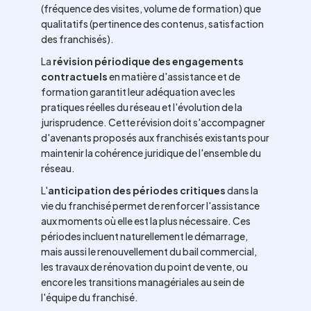
(fréquence des visites, volume de formation) que
qualitatifs (pertinence des contenus, satisfaction
des franchisés).
La
révision périodique des engagements
contractuels
en matière d'assistance et de
formation garantit leur adéquation avec les
pratiques réelles du réseau et l'évolution de la
jurisprudence. Cette révision doit s'accompagner
d'avenants proposés aux franchisés existants pour
maintenir la cohérence juridique de l'ensemble du
réseau.
L'
anticipation des périodes critiques
dans la
vie du franchisé permet de renforcer l'assistance
aux moments où elle est la plus nécessaire. Ces
périodes incluent naturellement le démarrage,
mais aussi le renouvellement du bail commercial,
les travaux de rénovation du point de vente, ou
encore les transitions managériales au sein de
l'équipe du franchisé.