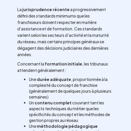
La
jurisprudence récente
a progressivement
défini des standards minimums que les
franchiseurs doivent respecter en matière
d'assistance et de formation. Ces standards
varient selon les secteurs d'activité et la maturité
du réseau, mais certains principes généraux se
dégagent des décisions judiciaires des dernières
années.
Concernant la
formation initiale
, les tribunaux
attendent généralement :
Une
durée adéquate
, proportionnée à la
complexité du concept de franchise
(généralement de quelques jours à plusieurs
semaines)
Un
contenu complet
couvrant tant les
aspects techniques du métier que les
spécificités du concept et les méthodes de
gestion propres au réseau
Une
méthodologie pédagogique