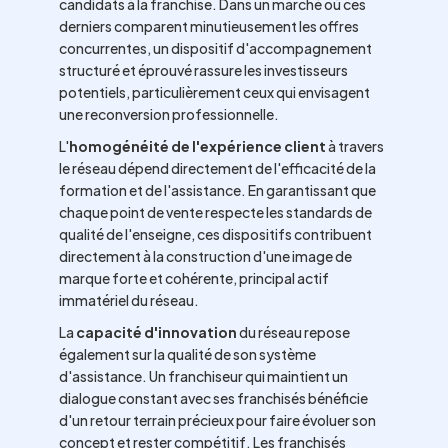
candidats à la franchise. Dans un marché où ces
derniers comparent minutieusement les offres
concurrentes, un dispositif d'accompagnement
structuré et éprouvé rassure les investisseurs
potentiels, particulièrement ceux qui envisagent
une reconversion professionnelle.
L'
homogénéité de l'expérience client
à travers
le réseau dépend directement de l'efficacité de la
formation et de l'assistance. En garantissant que
chaque point de vente respecte les standards de
qualité de l'enseigne, ces dispositifs contribuent
directement à la construction d'une image de
marque forte et cohérente, principal actif
immatériel du réseau.
La
capacité d'innovation
du réseau repose
également sur la qualité de son système
d'assistance. Un franchiseur qui maintient un
dialogue constant avec ses franchisés bénéficie
d'un retour terrain précieux pour faire évoluer son
concept et rester compétitif. Les franchisés