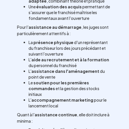
adaptée
, combinant théorie et pratique
Une
évaluation des acquis
permettant de
s'assurer que le franchisé maîtrise les
fondamentaux avant l'ouverture
Pour l'
assistance au démarrage
, les juges sont
particulièrement attentifs à :
La
présence physique
d'un représentant
du franchiseur lors des jours précédant et
suivant l'ouverture
L'
aide au recrutement et à la formation
du personnel du franchisé
L'
assistance dans l'aménagement
du
point de vente
Le
soutien pour les premières
commandes
et la gestion des stocks
initiaux
L'
accompagnement marketing
pour le
lancement local
Quant à l'
assistance continue
, elle doit inclure à
minima :