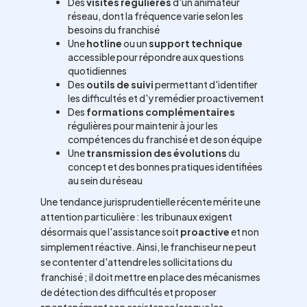
Des
visites régulières
d'un animateur
réseau, dont la fréquence varie selon les
besoins du franchisé
Une
hotline
ou un
support technique
accessible pour répondre aux questions
quotidiennes
Des
outils de suivi
permettant d'identifier
les difficultés et d'y remédier proactivement
Des
formations complémentaires
régulières pour maintenir à jour les
compétences du franchisé et de son équipe
Une
transmission des évolutions
du
concept et des bonnes pratiques identifiées
au sein du réseau
Une tendance jurisprudentielle récente mérite une
attention particulière : les tribunaux exigent
désormais que l'assistance soit
proactive
et non
simplement réactive. Ainsi, le franchiseur ne peut
se contenter d'attendre les sollicitations du
franchisé ; il doit mettre en place des mécanismes
de détection des difficultés et proposer