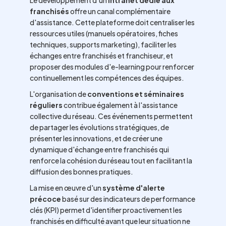
Le développement d'un
intranet dédié aux
franchisés
offre un canal complémentaire
d'assistance. Cette plateforme doit centraliser les
ressources utiles (manuels opératoires, fiches
techniques, supports marketing), faciliter les
échanges entre franchisés et franchiseur, et
proposer des modules d'e-learning pour renforcer
continuellement les compétences des équipes.
L'organisation de
conventions et séminaires
réguliers
contribue également à l'assistance
collective du réseau. Ces événements permettent
de partager les évolutions stratégiques, de
présenter les innovations, et de créer une
dynamique d'échange entre franchisés qui
renforce la cohésion du réseau tout en facilitant la
diffusion des bonnes pratiques.
La mise en œuvre d'un
système d'alerte
précoce
basé sur des indicateurs de performance
clés (KPI) permet d'identifier proactivement les
franchisés en difficulté avant que leur situation ne