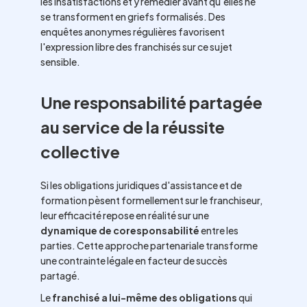
les insatisfactions et y remédier avant qu'elles ne
se transforment en griefs formalisés. Des
enquêtes anonymes régulières favorisent
l'expression libre des franchisés sur ce sujet
sensible.
Une responsabilité partagée
au service de la réussite
collective
Si les obligations juridiques d'assistance et de
formation pèsent formellement sur le franchiseur,
leur efficacité repose en réalité sur une
dynamique de coresponsabilité
entre les
parties. Cette approche partenariale transforme
une contrainte légale en facteur de succès
partagé.
Le
franchisé a lui-même des obligations
qui