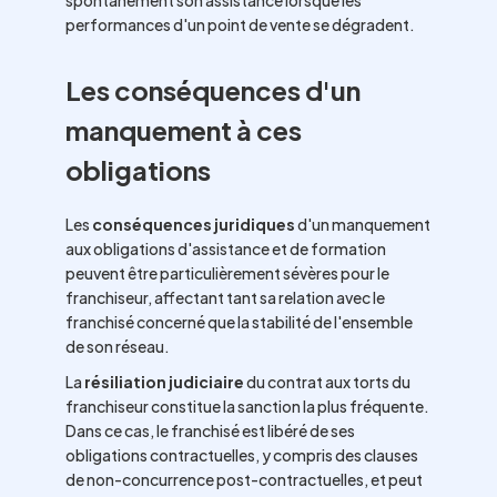
spontanément son assistance lorsque les
performances d'un point de vente se dégradent.
Les conséquences d'un
manquement à ces
obligations
Les
conséquences juridiques
d'un manquement
aux obligations d'assistance et de formation
peuvent être particulièrement sévères pour le
franchiseur, affectant tant sa relation avec le
franchisé concerné que la stabilité de l'ensemble
de son réseau.
La
résiliation judiciaire
du contrat aux torts du
franchiseur constitue la sanction la plus fréquente.
Dans ce cas, le franchisé est libéré de ses
obligations contractuelles, y compris des clauses
de non-concurrence post-contractuelles, et peut