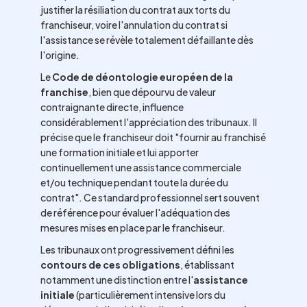
justifier la résiliation du contrat aux torts du
franchiseur, voire l'annulation du contrat si
l'assistance se révèle totalement défaillante dès
l'origine.
Le
Code de déontologie européen de la
franchise
, bien que dépourvu de valeur
contraignante directe, influence
considérablement l'appréciation des tribunaux. Il
précise que le franchiseur doit "fournir au franchisé
une formation initiale et lui apporter
continuellement une assistance commerciale
et/ou technique pendant toute la durée du
contrat". Ce standard professionnel sert souvent
de référence pour évaluer l'adéquation des
mesures mises en place par le franchiseur.
Les tribunaux ont progressivement défini les
contours de ces obligations
, établissant
notamment une distinction entre l'
assistance
initiale
(particulièrement intensive lors du