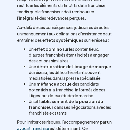
restituer les éléments distinctifs de la franchise,
tandis que le franchiseur doit rembourser
l'intégralité des redevances perçues.
Au-delà de ces conséquences judiciaires directes,
un manquement aux obligations d'assistance peut
entraîner des
effets systémiques
sur le réseau :
Un
effet domino
sur les contentieux,
d'autres franchisés étant incités à engager
des actions similaires
Une
détérioration de l'image de marque
du réseau, les difficultés étant souvent
médiatisées dans la presse spécialisée
Une
méfiance accrue
des candidats
potentiels à la franchise, informés de ces
litiges lors de leur étude de marché
Un
affaiblissement de la position du
franchiseur
dans ses négociations avec les
franchisés existants
Pour limiter ces risques, l'accompagnement par un
avocat franchise
est déterminant. Ce