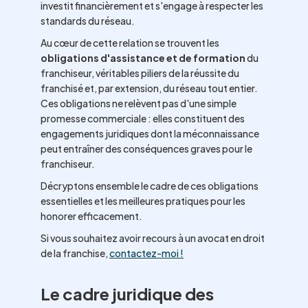
investit financièrement et s'engage à respecter les
standards du réseau.
Au cœur de cette relation se trouvent les
obligations d'assistance et de formation
du
franchiseur, véritables piliers de la réussite du
franchisé et, par extension, du réseau tout entier.
Ces obligations ne relèvent pas d'une simple
promesse commerciale : elles constituent des
engagements juridiques dont la méconnaissance
peut entraîner des conséquences graves pour le
franchiseur.
Décryptons ensemble le cadre de ces obligations
essentielles et les meilleures pratiques pour les
honorer efficacement.
Si vous souhaitez avoir recours à un avocat en droit
de la franchise,
contactez-moi !
Le cadre juridique des