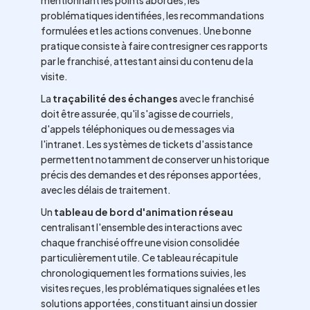
mentionnant les points abordés, les
problématiques identifiées, les recommandations
formulées et les actions convenues. Une bonne
pratique consiste à faire contresigner ces rapports
par le franchisé, attestant ainsi du contenu de la
visite.
La
traçabilité des échanges
avec le franchisé
doit être assurée, qu'il s'agisse de courriels,
d'appels téléphoniques ou de messages via
l'intranet. Les systèmes de tickets d'assistance
permettent notamment de conserver un historique
précis des demandes et des réponses apportées,
avec les délais de traitement.
Un
tableau de bord d'animation réseau
centralisant l'ensemble des interactions avec
chaque franchisé offre une vision consolidée
particulièrement utile. Ce tableau récapitule
chronologiquement les formations suivies, les
visites reçues, les problématiques signalées et les
solutions apportées, constituant ainsi un dossier