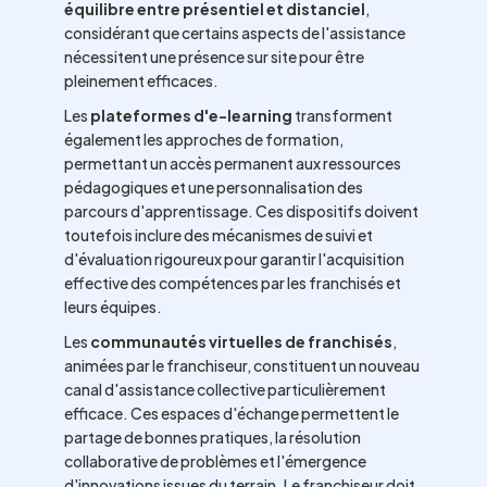
équilibre entre présentiel et distanciel
,
considérant que certains aspects de l'assistance
nécessitent une présence sur site pour être
pleinement efficaces.
Les
plateformes d'e-learning
transforment
également les approches de formation,
permettant un accès permanent aux ressources
pédagogiques et une personnalisation des
parcours d'apprentissage. Ces dispositifs doivent
toutefois inclure des mécanismes de suivi et
d'évaluation rigoureux pour garantir l'acquisition
effective des compétences par les franchisés et
leurs équipes.
Les
communautés virtuelles de franchisés
,
animées par le franchiseur, constituent un nouveau
canal d'assistance collective particulièrement
efficace. Ces espaces d'échange permettent le
partage de bonnes pratiques, la résolution
collaborative de problèmes et l'émergence
d'innovations issues du terrain. Le franchiseur doit