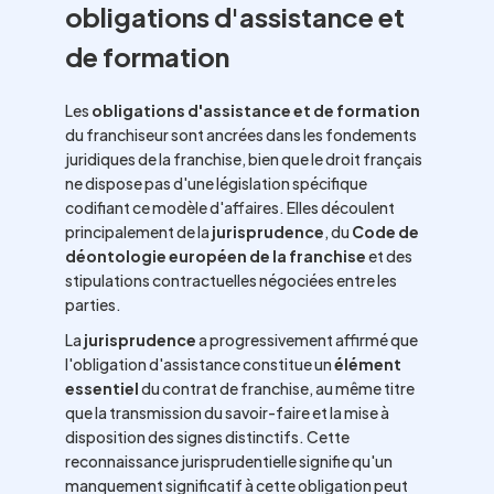
obligations d'assistance et
de formation
Les
obligations d'assistance et de formation
du franchiseur sont ancrées dans les fondements
juridiques de la franchise, bien que le droit français
ne dispose pas d'une législation spécifique
codifiant ce modèle d'affaires. Elles découlent
principalement de la
jurisprudence
, du
Code de
déontologie européen de la franchise
et des
stipulations contractuelles négociées entre les
parties.
La
jurisprudence
a progressivement affirmé que
l'obligation d'assistance constitue un
élément
essentiel
du contrat de franchise, au même titre
que la transmission du savoir-faire et la mise à
disposition des signes distinctifs. Cette
reconnaissance jurisprudentielle signifie qu'un
manquement significatif à cette obligation peut