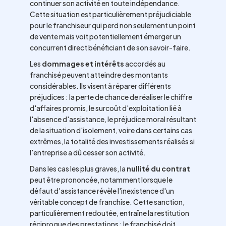
continuer son activité en toute indépendance.
Cette situation est particulièrement préjudiciable
pour le franchiseur qui perd non seulement un point
de vente mais voit potentiellement émerger un
concurrent direct bénéficiant de son savoir-faire.
Les
dommages et intérêts
accordés au
franchisé peuvent atteindre des montants
considérables. Ils visent à réparer différents
préjudices : la perte de chance de réaliser le chiffre
d'affaires promis, le surcoût d'exploitation lié à
l'absence d'assistance, le préjudice moral résultant
de la situation d'isolement, voire dans certains cas
extrêmes, la totalité des investissements réalisés si
l'entreprise a dû cesser son activité.
Dans les cas les plus graves, la
nullité du contrat
peut être prononcée, notamment lorsque le
défaut d'assistance révèle l'inexistence d'un
véritable concept de franchise. Cette sanction,
particulièrement redoutée, entraîne la restitution
réciproque des prestations : le franchisé doit