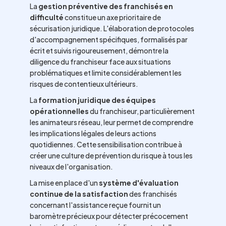
La
gestion préventive des franchisés en
difficulté
constitue un axe prioritaire de
sécurisation juridique. L'élaboration de protocoles
d'accompagnement spécifiques, formalisés par
écrit et suivis rigoureusement, démontre la
diligence du franchiseur face aux situations
problématiques et limite considérablement les
risques de contentieux ultérieurs.
La
formation juridique des équipes
opérationnelles
du franchiseur, particulièrement
les animateurs réseau, leur permet de comprendre
les implications légales de leurs actions
quotidiennes. Cette sensibilisation contribue à
créer une culture de prévention du risque à tous les
niveaux de l'organisation.
La mise en place d'un
système d'évaluation
continue de la satisfaction
des franchisés
concernant l'assistance reçue fournit un
baromètre précieux pour détecter précocement