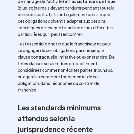
démarrage de l'activité) et l'
assistance continue
(plus légère mais devant perdurer pendant toute la
durée du contrat). Ils ont également précisé que
ces obligations doivent s'adapter aux besoins
spécifiques de chaque franchisé et aux difficultés
particulières qu'il peut rencontrer.
Il est essentiel de noter que le franchiseur ne peut
se dégager de ces obligations par une simple
clause contractuelle limitative ou exonératoire. De
telles clauses seraient très probablement
considérées comme non écrites par les tribunaux,
eu égard au caractère fondamental de ces
obligations dans l'économie du contrat de
franchise.
Les standards minimums
attendus selon la
jurisprudence récente