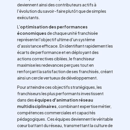
deviennent ainsi des contributeurs actifs à
l'évolution du savoir-faire plutôt que de simples
exécutants.
L'
optimisation des performances
économiques
de chaque unité franchisée
représente l'objectif ultime d'un système
d'assistance efficace. En identifiant rapidement les
écarts de performance et en déployant des
actions correctives ciblées, le franchiseur
maximise les redevances perçues tout en
renforçant la satisfaction de ses franchisés, créant
ainsi un cercle vertueux de développement.
Pour atteindre ces objectifs stratégiques, les
franchiseurs les plus performants investissent
dans des
équipes d'animation réseau
multidisciplinaires
, combinant expertise métier,
compétences commerciales et capacités
pédagogiques. Ces équipes deviennent le véritable
cœur battant du réseau, transmettant la culture de