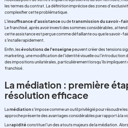
les termes du contrat. La définition imprécise des zones d'exclusi
complexifier cette problématique.
L'
insuffisance d'assistance
ou de
transmission du savoir-fai
Le franchisé, après avoir investi des sommes considérables, attend
cette assistance est perçue comme défaillante ou que le savoir-fai
s'installe rapidement.
Enfin, les
évolutions de l'enseigne
peuvent créer des tensions sig
marketing, une modification de l'identité visuelle ou l'introducti
des impositions unilatérales, particulièrement lorsqu'ils impliquen
franchisé.
La médiation : première éta
résolution efficace
La
médiation
s'impose comme un outil privilégié pour résoudre les
approche présente des avantages considérables par rapport à la voie
La
rapidité
constitue l'un des atouts majeurs de la médiation. Alor