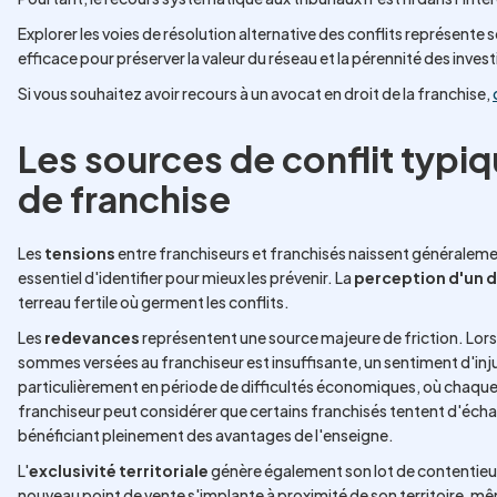
Explorer les voies de résolution alternative des conflits représente 
efficace pour préserver la valeur du réseau et la pérennité des inve
Si vous souhaitez avoir recours à un avocat en droit de la franchise,
Les sources de conflit typi
de franchise
Les
tensions
entre franchiseurs et franchisés naissent généralemen
essentiel d'identifier pour mieux les prévenir. La
perception d'un d
terreau fertile où germent les conflits.
Les
redevances
représentent une source majeure de friction. Lors
sommes versées au franchiseur est insuffisante, un sentiment d'inju
particulièrement en période de difficultés économiques, où chaque dé
franchiseur peut considérer que certains franchisés tentent d'échap
bénéficiant pleinement des avantages de l'enseigne.
L'
exclusivité territoriale
génère également son lot de contentieux.
nouveau point de vente s'implante à proximité de son territoire, 