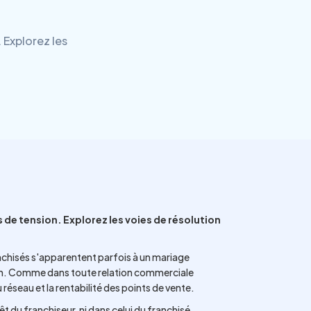
 Explorez les
de tension. Explorez les voies de résolution
ranchisés s'apparentent parfois à un mariage
ion. Comme dans toute relation commerciale
réseau et la rentabilité des points de vente.
êt du franchiseur, ni dans celui du franchisé.