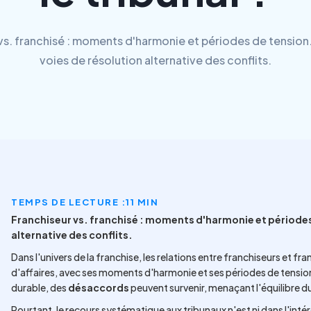
vs. franchisé : moments d'harmonie et périodes de tension.
voies de résolution alternative des conflits.
TEMPS DE LECTURE :
11 MIN
Franchiseur vs. franchisé : moments d'harmonie et périodes 
alternative des conflits.
Dans l'univers de la franchise, les relations entre franchiseurs et f
d'affaires, avec ses moments d'harmonie et ses périodes de tens
durable, des
désaccords
peuvent survenir, menaçant l'équilibre du 
Pourtant, le recours systématique aux tribunaux n'est ni dans l'intér