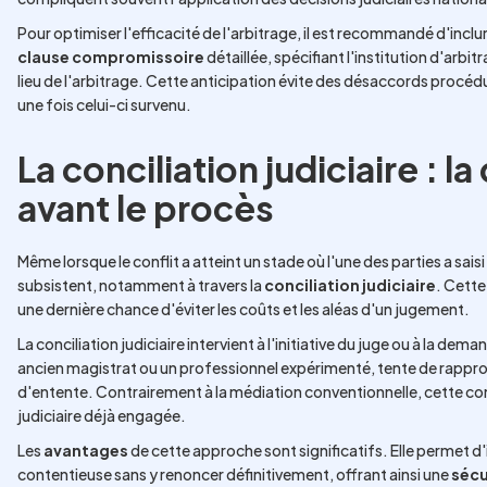
Pour optimiser l'efficacité de l'arbitrage, il est recommandé d'inclu
clause compromissoire
détaillée, spécifiant l'institution d'arbit
lieu de l'arbitrage. Cette anticipation évite des désaccords procédur
une fois celui-ci survenu.
La conciliation judiciaire : 
avant le procès
Même lorsque le conflit a atteint un stade où l'une des parties a sais
subsistent, notamment à travers la
conciliation judiciaire
. Cette
une dernière chance d'éviter les coûts et les aléas d'un jugement.
La conciliation judiciaire intervient à l'initiative du juge ou à la dem
ancien magistrat ou un professionnel expérimenté, tente de rapproch
d'entente. Contrairement à la médiation conventionnelle, cette conc
judiciaire déjà engagée.
Les
avantages
de cette approche sont significatifs. Elle permet
contentieuse sans y renoncer définitivement, offrant ainsi une
sécu