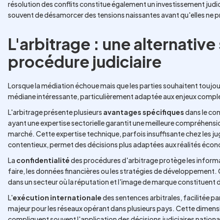
résolution des conflits constitue également un investissement jud
souvent de désamorcer des tensions naissantes avant qu'elles ne p
L'arbitrage : une alternative
procédure judiciaire
Lorsque la médiation échoue mais que les parties souhaitent toujours 
médiane intéressante, particulièrement adaptée aux enjeux comple
L'arbitrage présente plusieurs
avantages spécifiques
dans le con
ayant une expertise sectorielle garantit une meilleure compréhensi
marché. Cette expertise technique, parfois insuffisante chez les j
contentieux, permet des décisions plus adaptées aux réalités écon
La
confidentialité
des procédures d'arbitrage protège les informa
faire, les données financières ou les stratégies de développement.
dans un secteur où la réputation et l'image de marque constituent d
L'
exécution internationale
des sentences arbitrales, facilitée p
majeur pour les réseaux opérant dans plusieurs pays. Cette dimensio
compliquent souvent l'application des décisions judiciaires nationa