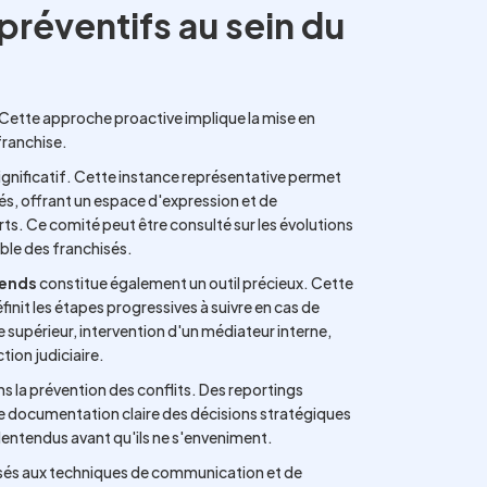
réventifs au sein du
r. Cette approche proactive implique la mise en
franchise.
ignificatif. Cette instance représentative permet
sés, offrant un espace d'expression et de
ts. Ce comité peut être consulté sur les évolutions
mble des franchisés.
rends
constitue également un outil précieux. Cette
nit les étapes progressives à suivre en cas de
e supérieur, intervention d'un médiateur interne,
ion judiciaire.
ns la prévention des conflits. Des reportings
ne documentation claire des décisions stratégiques
lentendus avant qu'ils ne s'enveniment.
isés aux techniques de communication et de