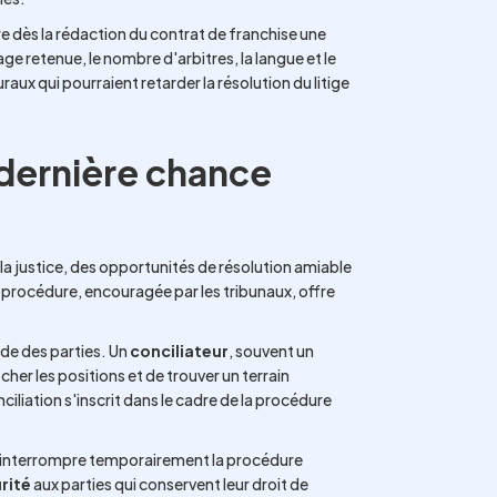
re dès la rédaction du contrat de franchise une
rage retenue, le nombre d'arbitres, la langue et le
aux qui pourraient retarder la résolution du litige
la dernière chance
i la justice, des opportunités de résolution amiable
 procédure, encouragée par les tribunaux, offre
ande des parties. Un
conciliateur
, souvent un
er les positions et de trouver un terrain
iliation s'inscrit dans le cadre de la procédure
 d'interrompre temporairement la procédure
rité
aux parties qui conservent leur droit de