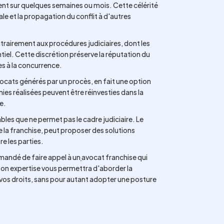
nt sur quelques semaines ou mois. Cette célérité
le et la propagation du conflit à d'autres
rairement aux procédures judiciaires, dont les
tiel. Cette discrétion préserve la réputation du
es à la concurrence.
vocats générés par un procès, en fait une option
s réalisées peuvent être réinvesties dans la
e.
bles que ne permet pas le cadre judiciaire. Le
 la franchise, peut proposer des solutions
re les parties.
mandé de faire appel à un
avocat franchise qui
on expertise vous permettra d'aborder la
 vos droits, sans pour autant adopter une posture