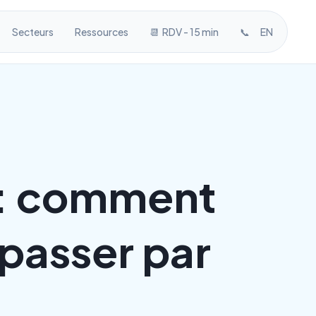
Secteurs
Ressources
📆 RDV - 15 min
📞
EN
é : comment
 passer par