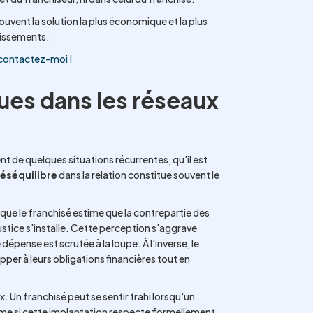
souvent la solution la plus économique et la plus
stissements.
contactez-moi !
ques dans les réseaux
t de quelques situations récurrentes, qu'il est
éséquilibre
dans la relation constitue souvent le
que le franchisé estime que la contrepartie des
stice s'installe. Cette perception s'aggrave
pense est scrutée à la loupe. À l'inverse, le
per à leurs obligations financières tout en
 Un franchisé peut se sentir trahi lorsqu'un
même si cette implantation respecte formellement