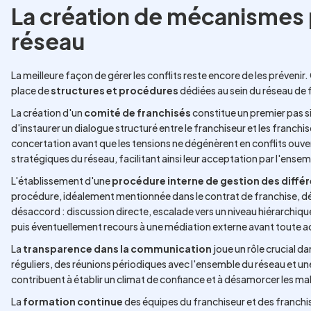
La création de mécanismes p
réseau
La meilleure façon de gérer les conflits reste encore de les préveni
place de
structures et procédures
dédiées au sein du réseau de 
La création d'un
comité de franchisés
constitue un premier pas s
d'instaurer un dialogue structuré entre le franchiseur et les franchi
concertation avant que les tensions ne dégénèrent en conflits ouver
stratégiques du réseau, facilitant ainsi leur acceptation par l'ense
L'établissement d'une
procédure interne de gestion des diffé
procédure, idéalement mentionnée dans le contrat de franchise, défi
désaccord : discussion directe, escalade vers un niveau hiérarchiqu
puis éventuellement recours à une médiation externe avant toute act
La
transparence dans la communication
joue un rôle crucial da
réguliers, des réunions périodiques avec l'ensemble du réseau et u
contribuent à établir un climat de confiance et à désamorcer les ma
La
formation continue
des équipes du franchiseur et des franch