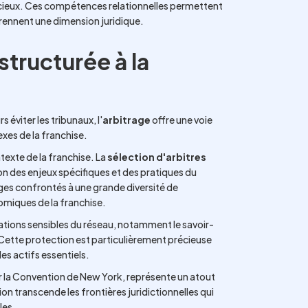
icieux. Ces compétences relationnelles permettent
rennent une dimension juridique.
 structurée à la
éviter les tribunaux, l'
arbitrage
offre une voie
xes de la franchise.
texte de la franchise. La
sélection d'arbitres
on des enjeux spécifiques et des pratiques du
uges confrontés à une grande diversité de
omiques de la franchise.
tions sensibles du réseau, notamment le savoir-
 Cette protection est particulièrement précieuse
es actifs essentiels.
ar la Convention de New York, représente un atout
n transcende les frontières juridictionnelles qui
les.