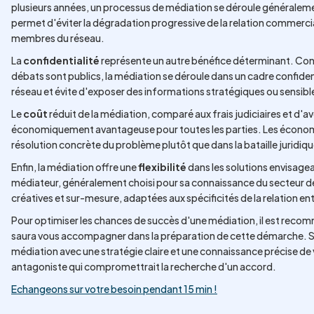
plusieurs années, un processus de médiation se déroule généraleme
permet d'éviter la dégradation progressive de la relation commercia
membres du réseau.
La
confidentialité
représente un autre bénéfice déterminant. Cont
débats sont publics, la médiation se déroule dans un cadre confiden
réseau et évite d'exposer des informations stratégiques ou sensibl
Le
coût
réduit de la médiation, comparé aux frais judiciaires et d'a
économiquement avantageuse pour toutes les parties. Les économie
résolution concrète du problème plutôt que dans la bataille juridiqu
Enfin, la médiation offre une
flexibilité
dans les solutions envisagea
médiateur, généralement choisi pour sa connaissance du secteur de
créatives et sur-mesure, adaptées aux spécificités de la relation ent
Pour optimiser les chances de succès d'une médiation, il est recom
saura vous accompagner dans la préparation de cette démarche. S
médiation avec une stratégie claire et une connaissance précise de
antagoniste qui compromettrait la recherche d'un accord.
Echangeons sur votre besoin pendant 15 min !