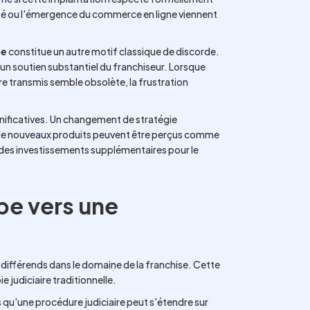
vité ou l'émergence du commerce en ligne viennent
re
constitue un autre motif classique de discorde.
 un soutien substantiel du franchiseur. Lorsque
re transmis semble obsolète, la frustration
nificatives. Un changement de stratégie
on de nouveaux produits peuvent être perçus comme
t des investissements supplémentaires pour le
pe vers une
 différends dans le domaine de la franchise. Cette
 judiciaire traditionnelle.
s qu'une procédure judiciaire peut s'étendre sur