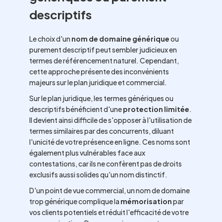
descriptifs
Le choix d'un
nom de domaine générique
ou
purement descriptif peut sembler judicieux en
termes de référencement naturel. Cependant,
cette approche présente des inconvénients
majeurs sur le plan juridique et commercial.
Sur le plan juridique, les termes génériques ou
descriptifs bénéficient d'une
protection limitée
.
Il devient ainsi difficile de s'opposer à l'utilisation de
termes similaires par des concurrents, diluant
l'unicité de votre présence en ligne. Ces noms sont
également plus vulnérables face aux
contestations, car ils ne confèrent pas de droits
exclusifs aussi solides qu'un nom distinctif.
D'un point de vue commercial, un nom de domaine
trop générique complique la
mémorisation
par
vos clients potentiels et réduit l'efficacité de votre