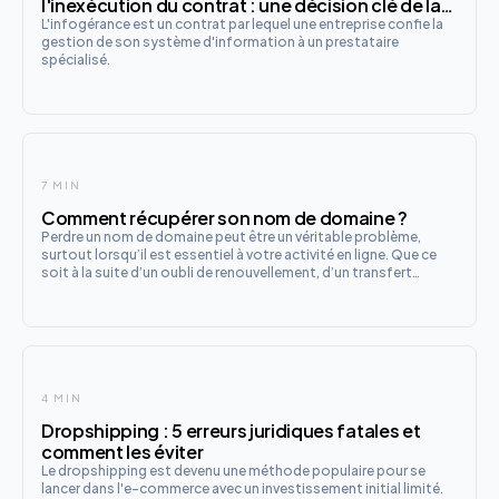
l'inexécution du contrat : une décision clé de la
Cour d'appel de Paris
L'infogérance est un contrat par lequel une entreprise confie la
gestion de son système d'information à un prestataire
spécialisé.
7 MIN
Comment récupérer son nom de domaine ?
Perdre un nom de domaine peut être un véritable problème,
surtout lorsqu’il est essentiel à votre activité en ligne. Que ce
soit à la suite d’un oubli de renouvellement, d’un transfert
frauduleux ou d’un cybersquatting, il existe plusieurs moyens de
récupérer son nom de domaine. Cette démarche peut
4 MIN
Dropshipping : 5 erreurs juridiques fatales et
comment les éviter
Le dropshipping est devenu une méthode populaire pour se
lancer dans l'e-commerce avec un investissement initial limité.