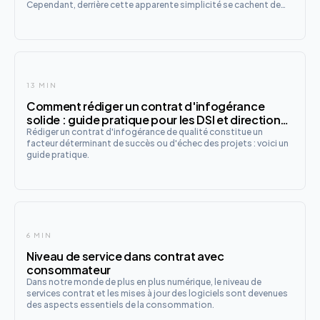
Cependant, derrière cette apparente simplicité se cachent de
nombreux pièges juridiques qui peuvent s'avérer extrêmement
coûteux, voire fatals pour votre activité. Découvrez les c
13 MIN
Comment rédiger un contrat d'infogérance
solide : guide pratique pour les DSI et directions
juridiques
Rédiger un contrat d'infogérance de qualité constitue un
facteur déterminant de succès ou d'échec des projets : voici un
guide pratique.
6 MIN
Niveau de service dans contrat avec
consommateur
Dans notre monde de plus en plus numérique, le niveau de
services contrat et les mises à jour des logiciels sont devenues
des aspects essentiels de la consommation.