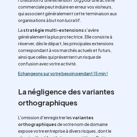
l'utilisation d'une extension .org pour une activité
commerciale peut induire en erreur vos visiteurs,
qui associent généralement cette terminaison aux
organisations à but non lucratif.
La
stratégie multi-extensions
s'avère
généralement la plus protectrice. Elle consiste à
réserver, dès le départ, les principales extensions
correspondant à vos marchés actuels et futurs,
ainsi que celles qui présentent un risque de
confusion avec votre activité.
Echangeons sur votre besoin pendant 15 min !
La négligence des variantes
orthographiques
L'omission d'enregistrer les
variantes
orthographiques
de votre nom de domaine
expose votre entreprise à divers risques, dont le