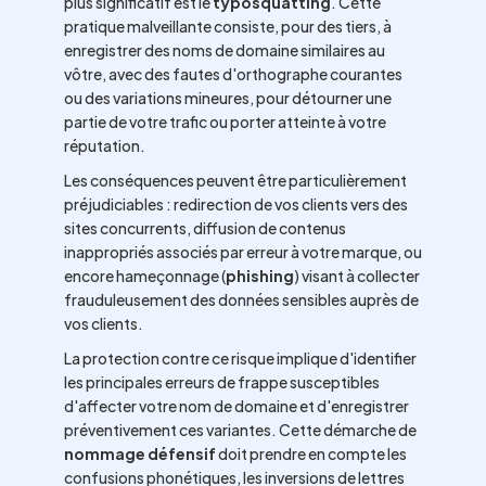
plus significatif est le
typosquatting
. Cette
pratique malveillante consiste, pour des tiers, à
enregistrer des noms de domaine similaires au
vôtre, avec des fautes d'orthographe courantes
ou des variations mineures, pour détourner une
partie de votre trafic ou porter atteinte à votre
réputation.
Les conséquences peuvent être particulièrement
préjudiciables : redirection de vos clients vers des
sites concurrents, diffusion de contenus
inappropriés associés par erreur à votre marque, ou
encore hameçonnage (
phishing
) visant à collecter
frauduleusement des données sensibles auprès de
vos clients.
La protection contre ce risque implique d'identifier
les principales erreurs de frappe susceptibles
d'affecter votre nom de domaine et d'enregistrer
préventivement ces variantes. Cette démarche de
nommage défensif
doit prendre en compte les
confusions phonétiques, les inversions de lettres