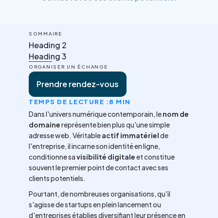
SOMMAIRE
Heading 2
Heading 3
ORGANISER UN ÉCHANGE
Prendre rendez-vous
TEMPS DE LECTURE :
8 MIN
Dans l'univers numérique contemporain, le
nom de
domaine
représente bien plus qu'une simple
adresse web. Véritable
actif immatériel
de
l'entreprise, il incarne son identité en ligne,
conditionne sa
visibilité digitale
et constitue
souvent le premier point de contact avec ses
clients potentiels.
Pourtant, de nombreuses organisations, qu'il
s'agisse de startups en plein lancement ou
d'entreprises établies diversifiant leur présence en