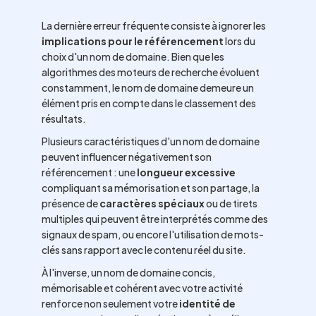
La dernière erreur fréquente consiste à ignorer les
implications pour le référencement
lors du
choix d'un nom de domaine. Bien que les
algorithmes des moteurs de recherche évoluent
constamment, le nom de domaine demeure un
élément pris en compte dans le classement des
résultats.
Plusieurs caractéristiques d'un nom de domaine
peuvent influencer négativement son
référencement : une
longueur excessive
compliquant sa mémorisation et son partage, la
présence de
caractères spéciaux
ou de tirets
multiples qui peuvent être interprétés comme des
signaux de spam, ou encore l'utilisation de mots-
clés sans rapport avec le contenu réel du site.
À l'inverse, un nom de domaine concis,
mémorisable et cohérent avec votre activité
renforce non seulement votre
identité de