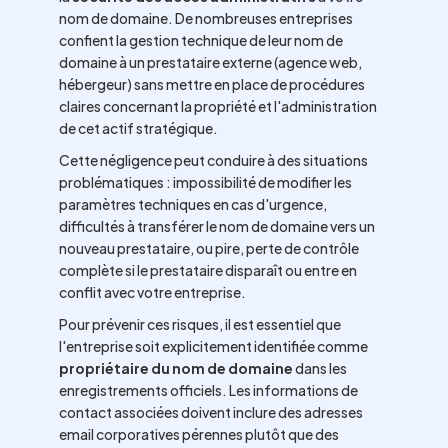
nom de domaine. De nombreuses entreprises
confient la gestion technique de leur nom de
domaine à un prestataire externe (agence web,
hébergeur) sans mettre en place de procédures
claires concernant la propriété et l'administration
de cet actif stratégique.
Cette négligence peut conduire à des situations
problématiques : impossibilité de modifier les
paramètres techniques en cas d'urgence,
difficultés à transférer le nom de domaine vers un
nouveau prestataire, ou pire, perte de contrôle
complète si le prestataire disparaît ou entre en
conflit avec votre entreprise.
Pour prévenir ces risques, il est essentiel que
l'entreprise soit explicitement identifiée comme
propriétaire du nom de domaine
dans les
enregistrements officiels. Les informations de
contact associées doivent inclure des adresses
email corporatives pérennes plutôt que des