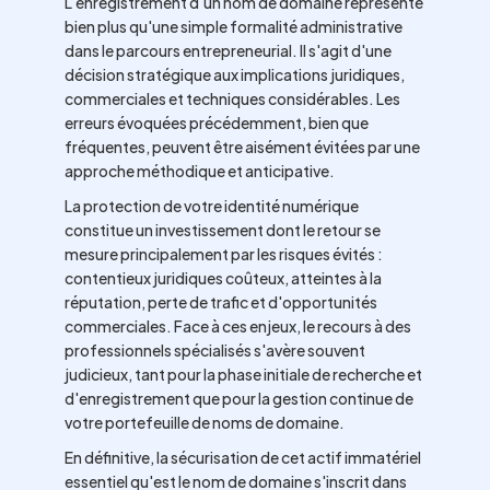
L'enregistrement d'un nom de domaine représente
bien plus qu'une simple formalité administrative
dans le parcours entrepreneurial. Il s'agit d'une
décision stratégique aux implications juridiques,
commerciales et techniques considérables. Les
erreurs évoquées précédemment, bien que
fréquentes, peuvent être aisément évitées par une
approche méthodique et anticipative.
La protection de votre identité numérique
constitue un investissement dont le retour se
mesure principalement par les risques évités :
contentieux juridiques coûteux, atteintes à la
réputation, perte de trafic et d'opportunités
commerciales. Face à ces enjeux, le recours à des
professionnels spécialisés s'avère souvent
judicieux, tant pour la phase initiale de recherche et
d'enregistrement que pour la gestion continue de
votre portefeuille de noms de domaine.
En définitive, la sécurisation de cet actif immatériel
essentiel qu'est le nom de domaine s'inscrit dans