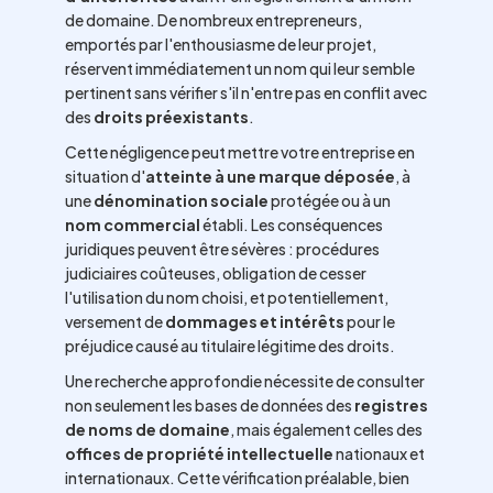
de domaine. De nombreux entrepreneurs,
emportés par l'enthousiasme de leur projet,
réservent immédiatement un nom qui leur semble
pertinent sans vérifier s'il n'entre pas en conflit avec
des
droits préexistants
.
Cette négligence peut mettre votre entreprise en
situation d'
atteinte à une marque déposée
, à
une
dénomination sociale
protégée ou à un
nom commercial
établi. Les conséquences
juridiques peuvent être sévères : procédures
judiciaires coûteuses, obligation de cesser
l'utilisation du nom choisi, et potentiellement,
versement de
dommages et intérêts
pour le
préjudice causé au titulaire légitime des droits.
Une recherche approfondie nécessite de consulter
non seulement les bases de données des
registres
de noms de domaine
, mais également celles des
offices de propriété intellectuelle
nationaux et
internationaux. Cette vérification préalable, bien