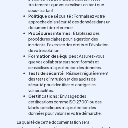
traitements que vous réalisez en tant que
sous-traitant.
Politique de sécurité
: Formalisez votre
approche de la sécurité des données dans un
document de référence.
Procédures internes
: Établissez des
procédures claires pour la gestion des
incidents, l'exercice des droits et l'évolution
de votre solution.
Formation des équipes
: Assurez-vous
que vos collaborateurs sont formés et
sensibilisés à la protection des données.
Tests de sécurité
: Réalisez régulièrement
des tests d'intrusion et des audits de
sécurité pour identifier et corriger les
vulnérabilités.
Certifications
: Envisagez des
certifications comme ISO 27001 ou des
labels spécifiques à la protection des
données pour valoriser votre démarche.
La qualité de cette documentation sera