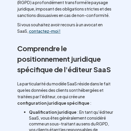
(RGPD) a profondément transformé le paysage
juridique, imposant des obligations strictes et des
sanctions dissuasives en cas de non-conformité.
Si vous souhaitez avoir recours à un avocat en
SaaS,
contactez-moi !
Comprendre le
positionnement juridique
spécifique de l'éditeur SaaS
La particularité du modèle SaaS réside dans le fait
que les données des clients sont hébergées et
traitées par l'éditeur, ce qui crée une
configuration juridique spécifique
:
Qualification juridique
: En tant qu'éditeur
SaaS, vous êtes généralement considéré
comme un sous-traitant au sens du RGPD,
vos clients étant les responsables de