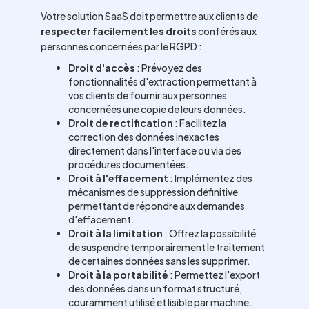
Votre solution SaaS doit permettre aux clients de
respecter facilement les droits
conférés aux
personnes concernées par le RGPD :
Droit d'accès
: Prévoyez des
fonctionnalités d'extraction permettant à
vos clients de fournir aux personnes
concernées une copie de leurs données.
Droit de rectification
: Facilitez la
correction des données inexactes
directement dans l'interface ou via des
procédures documentées.
Droit à l'effacement
: Implémentez des
mécanismes de suppression définitive
permettant de répondre aux demandes
d'effacement.
Droit à la limitation
: Offrez la possibilité
de suspendre temporairement le traitement
de certaines données sans les supprimer.
Droit à la portabilité
: Permettez l'export
des données dans un format structuré,
couramment utilisé et lisible par machine.