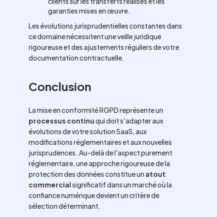
clients sur les transferts réalisés et les
garanties mises en œuvre.
Les évolutions jurisprudentielles constantes dans
ce domaine nécessitent une veille juridique
rigoureuse et des ajustements réguliers de votre
documentation contractuelle.
Conclusion
La mise en conformité RGPD représente un
processus continu
qui doit s'adapter aux
évolutions de votre solution SaaS, aux
modifications réglementaires et aux nouvelles
jurisprudences. Au-delà de l'aspect purement
réglementaire, une approche rigoureuse de la
protection des données constitue un
atout
commercial
significatif dans un marché où la
confiance numérique devient un critère de
sélection déterminant.