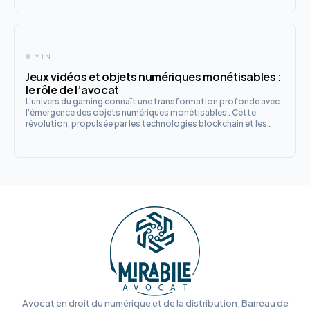
l'EHDS.
8 MIN
Jeux vidéos et objets numériques monétisables :
le rôle de l’avocat
L'univers du gaming connaît une transformation profonde avec
l'émergence des objets numériques monétisables . Cette
révolution, propulsée par les technologies blockchain et les
modèles économiques innovants, offre de nouvelles
opportunités aux développeurs et aux joueurs, mais soulève
également d'im
Avocat en droit du numérique et de la distribution, Barreau de