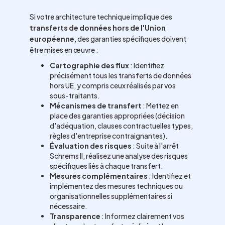
Si votre architecture technique implique des
transferts de données hors de l'Union
européenne
, des garanties spécifiques doivent
être mises en œuvre :
Cartographie des flux
: Identifiez
précisément tous les transferts de données
hors UE, y compris ceux réalisés par vos
sous-traitants.
Mécanismes de transfert
: Mettez en
place des garanties appropriées (décision
d'adéquation, clauses contractuelles types,
règles d'entreprise contraignantes).
Évaluation des risques
: Suite à l'arrêt
Schrems II, réalisez une analyse des risques
spécifiques liés à chaque transfert.
Mesures complémentaires
: Identifiez et
implémentez des mesures techniques ou
organisationnelles supplémentaires si
nécessaire.
Transparence
: Informez clairement vos