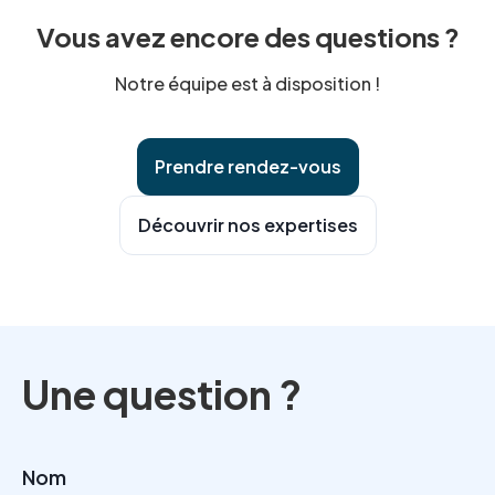
structurer les mesures de sécurité et à encadrer la
Vous avez encore des questions ?
chaîne de sous-traitance. Cet accompagnement
sécurise la conformité RGPD et la relation avec les
Notre équipe est à disposition !
clients.
Prendre rendez-vous
Découvrir nos expertises
Une question ?
Nom