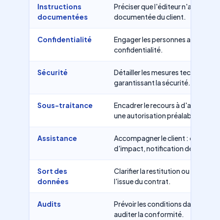
Instructions
Préciser que l'éditeur n'agit que s
documentées
documentée du client.
Confidentialité
Engager les personnes autorisées
confidentialité.
Sécurité
Détailler les mesures techniques 
garantissant la sécurité.
Sous-traitance
Encadrer le recours à d'autres sou
une autorisation préalable.
Assistance
Accompagner le client : droits de
d'impact, notification des violati
Sort des
Clarifier la restitution ou la supp
données
l'issue du contrat.
Audits
Prévoir les conditions dans lesque
auditer la conformité.