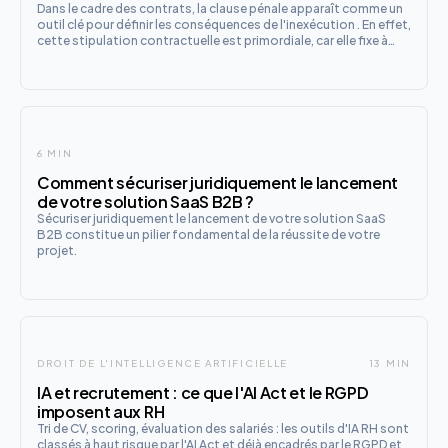
Dans le cadre des contrats, la clause pénale apparaît comme un
outil clé pour définir les conséquences de l'inexécution . En effet,
cette stipulation contractuelle est primordiale, car elle fixe à
l'avance le montant des dommages-intérêts dus en cas de
manquement aux obligations. Cependant, sa mise
6 MIN
Comment sécuriser juridiquement le lancement
de votre solution SaaS B2B ?
Sécuriser juridiquement le lancement de votre solution SaaS
B2B constitue un pilier fondamental de la réussite de votre
projet.
DROIT DE L'INTELLIGENCE ARTIFICIELLE
13 MIN
IA et recrutement : ce que l'AI Act et le RGPD
imposent aux RH
Tri de CV, scoring, évaluation des salariés : les outils d'IA RH sont
classés à haut risque par l'AI Act et déjà encadrés par le RGPD et