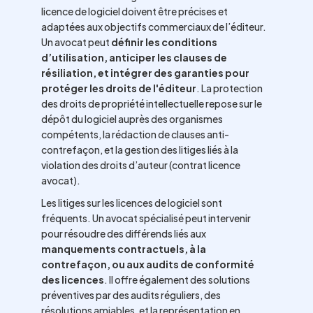
licence de logiciel doivent être précises et
adaptées aux objectifs commerciaux de l’éditeur.
Un avocat peut
définir les conditions
d’utilisation, anticiper les clauses de
résiliation, et intégrer des garanties pour
protéger les droits de l'éditeur
. La protection
des droits de propriété intellectuelle repose sur le
dépôt du logiciel auprès des organismes
compétents, la rédaction de clauses anti-
contrefaçon, et la gestion des litiges liés à la
violation des droits d’auteur (contrat licence
avocat).
Les litiges sur les licences de logiciel sont
fréquents. Un avocat spécialisé peut intervenir
pour résoudre des différends liés aux
manquements contractuels, à la
contrefaçon, ou aux audits de conformité
des licences
. Il offre également des solutions
préventives par des audits réguliers, des
résolutions amiables, et la représentation en