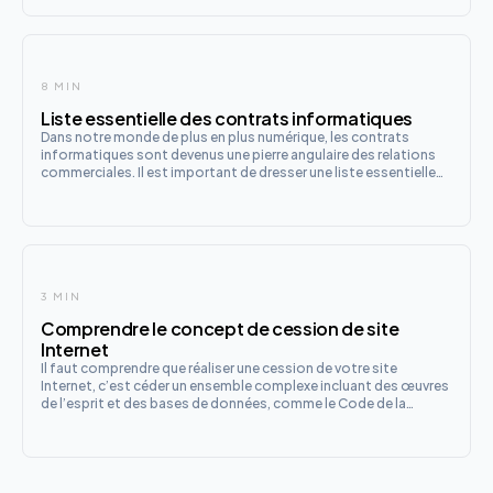
8 MIN
Liste essentielle des contrats informatiques
Dans notre monde de plus en plus numérique, les contrats
informatiques sont devenus une pierre angulaire des relations
commerciales. Il est important de dresser une liste essentielle
de tous les contrats informatiques existants. Ils régissent tout,
de la création de sites Web à l'exploitation de bas
3 MIN
Comprendre le concept de cession de site
Internet
Il faut comprendre que réaliser une cession de votre site
Internet, c’est céder un ensemble complexe incluant des œuvres
de l’esprit et des bases de données, comme le Code de la
propriété intellectuelle les définit. Cette opération couvre tout
le site, notamment :