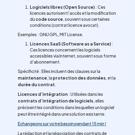
Logiciels libres (Open Source)
: Ces
licences autorisent l’accès et la modification
du
code source
, souvent sous certaines
conditions (contrat licence avocat).
Exemples : GNU GPL, MIT License.
Licences SaaS (Software as a Service)
:
Ces licences concernent les logiciels
accessibles via Internet, souvent sous forme
d’abonnement.
Spécificité : Elles incluent des clauses sur la
maintenance
, la
protection des données
, et la
durée du contrat
.
Licences d’intégration
: Utilisées dans les
contrats d’intégration de logiciels
, elles
précisent les conditions dans lesquelles un logiciel
peut être intégré dans une solution existante.
Echangeons sur votre besoin pendant 15 min !
La rédaction et la négociation des contrats de