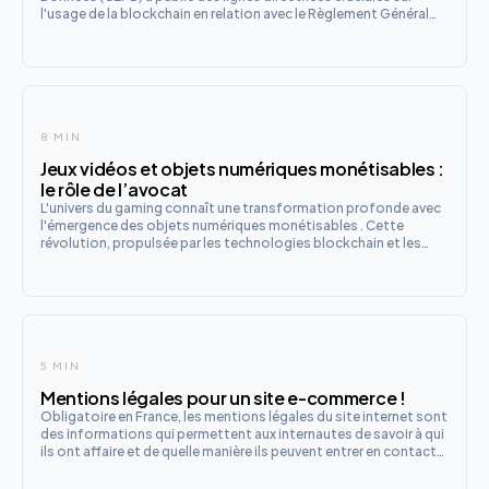
l'usage de la blockchain en relation avec le Règlement Général
sur la Protection des Données (RGPD). Ce texte, régulièrement
mis à jour et ouvert à consultation jusqu'au 9 juin 2025,
8 MIN
Jeux vidéos et objets numériques monétisables :
le rôle de l’avocat
L'univers du gaming connaît une transformation profonde avec
l'émergence des objets numériques monétisables . Cette
révolution, propulsée par les technologies blockchain et les
modèles économiques innovants, offre de nouvelles
opportunités aux développeurs et aux joueurs, mais soulève
également d'im
5 MIN
Mentions légales pour un site e-commerce !
Obligatoire en France, les mentions légales du site internet sont
des informations qui permettent aux internautes de savoir à qui
ils ont affaire et de quelle manière ils peuvent entrer en contact
avec les propriétaires du site. Ces informations doivent être
accessibles facilement et rapidement depu