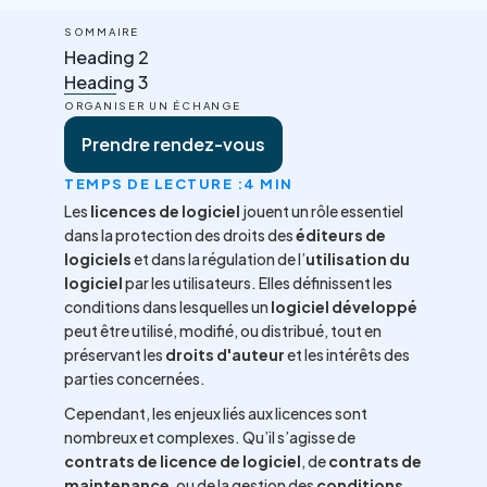
SOMMAIRE
Heading 2
Heading 3
ORGANISER UN ÉCHANGE
Prendre rendez-vous
TEMPS DE LECTURE :
4 MIN
Les
licences de logiciel
jouent un rôle essentiel
dans la protection des droits des
éditeurs de
logiciels
et dans la régulation de l’
utilisation du
logiciel
par les utilisateurs. Elles définissent les
conditions dans lesquelles un
logiciel développé
peut être utilisé, modifié, ou distribué, tout en
préservant les
droits d'auteur
et les intérêts des
parties concernées.
Cependant, les enjeux liés aux licences sont
nombreux et complexes. Qu’il s’agisse de
contrats de licence de logiciel
, de
contrats de
maintenance
, ou de la gestion des
conditions