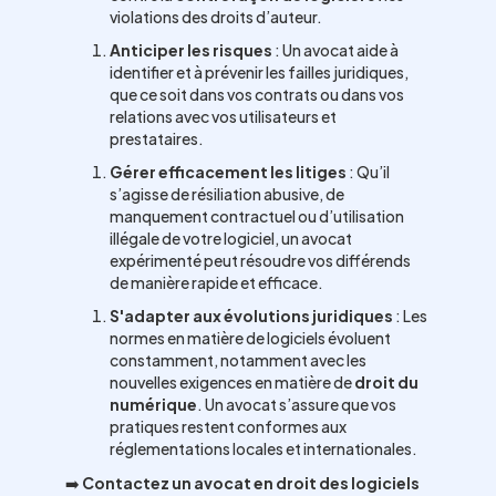
violations des droits d’auteur.
Anticiper les risques
: Un avocat aide à
identifier et à prévenir les failles juridiques,
que ce soit dans vos contrats ou dans vos
relations avec vos utilisateurs et
prestataires.
Gérer efficacement les litiges
: Qu’il
s’agisse de résiliation abusive, de
manquement contractuel ou d’utilisation
illégale de votre logiciel, un avocat
expérimenté peut résoudre vos différends
de manière rapide et efficace.
S'adapter aux évolutions juridiques
: Les
normes en matière de logiciels évoluent
constamment, notamment avec les
nouvelles exigences en matière de
droit du
numérique
. Un avocat s’assure que vos
pratiques restent conformes aux
réglementations locales et internationales.
➡️
Contactez un avocat en droit des logiciels