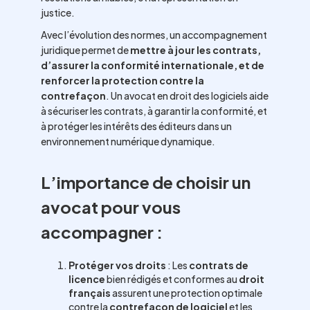
justice.
Avec l’évolution des normes, un accompagnement
juridique permet de
mettre à jour les contrats,
d’assurer la conformité internationale, et de
renforcer la protection contre la
contrefaçon
. Un avocat en droit des logiciels aide
à sécuriser les contrats, à garantir la conformité, et
à protéger les intérêts des éditeurs dans un
environnement numérique dynamique.
L’importance de choisir un
avocat pour vous
accompagner :
Protéger vos droits
: Les
contrats de
licence
bien rédigés et conformes au
droit
français
assurent une protection optimale
contre la
contrefaçon de logiciel
et les