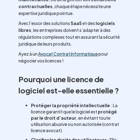
contractuelles
, chaque étape nécessite une
expertise juridique pointue.
Avec l’essor des solutions
SaaS
et des
logiciels
libres
, les entreprises doivent s’adapter à des
régulations complexes tout en assurant la sécurité
juridique de leurs produits.
Ayez à un
Avocat Contrat Informatique
pour
négocier vos licences !
Pourquoi une licence de
logiciel est-elle essentielle ?
Protéger la propriété intellectuelle
: La
licence garantit que le logiciel est
protégé
par le droit d’auteur
, en évitant toute
utilisation abusive ou non autorisée (contrat
licence avocat).
Clarifier les droits des utilisateurs
: Elle