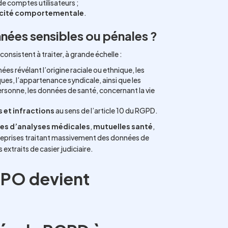
e comptes utilisateurs ;
icité comportementale
.
nées sensibles ou pénales ?
consistent à traiter, à grande échelle :
ées révélant l’origine raciale ou ethnique, les
ques, l’appartenance syndicale, ainsi que les
ersonne, les données de santé, concernant la vie
 et infractions
au sens de l’article 10 du RGPD.
res d’analyses médicales
,
mutuelles santé
,
eprises traitant massivement des données de
 extraits de casier judiciaire.
 DPO devient