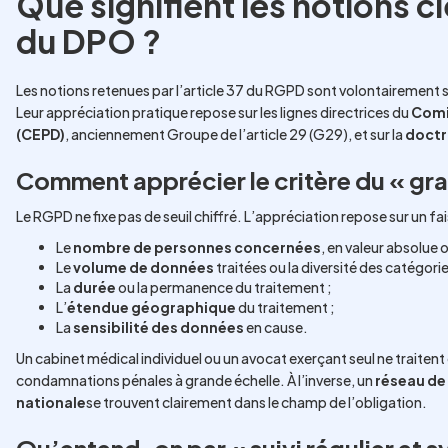
Que signifient les notions 
du DPO ?
Les notions retenues par l’article 37 du RGPD sont volontairement so
Leur appréciation pratique repose sur les lignes directrices du
Comi
(CEPD)
, anciennement Groupe de l’article 29 (G29), et sur la
doctri
Comment apprécier le critère du « gra
Le RGPD ne fixe pas de seuil chiffré. L’appréciation repose sur un fa
Le
nombre de personnes concernées
, en valeur absolue 
Le
volume de données
traitées ou la diversité des catégori
La
durée
ou la permanence du traitement ;
L’
étendue géographique
du traitement ;
La
sensibilité des données
en cause.
Un cabinet médical individuel ou un avocat exerçant seul ne traiten
condamnations pénales à grande échelle. À l’inverse, un
réseau de 
nationale
se trouvent clairement dans le champ de l’obligation.