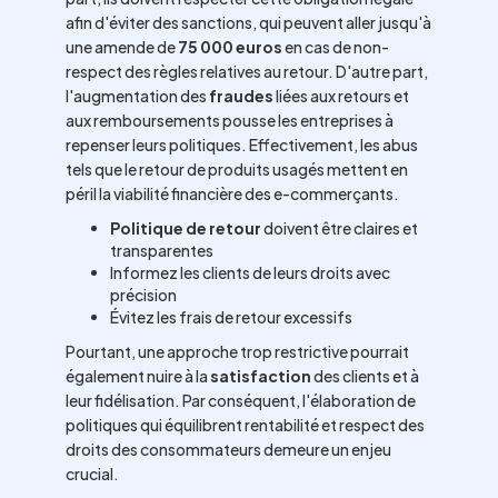
afin d'éviter des sanctions, qui peuvent aller jusqu'à
une amende de
75 000 euros
en cas de non-
respect des règles relatives au retour. D'autre part,
l'augmentation des
fraudes
liées aux retours et
aux remboursements pousse les entreprises à
repenser leurs politiques. Effectivement, les abus
tels que le retour de produits usagés mettent en
péril la viabilité financière des e-commerçants.
Politique de retour
doivent être claires et
transparentes
Informez les clients de leurs droits avec
précision
Évitez les frais de retour excessifs
Pourtant, une approche trop restrictive pourrait
également nuire à la
satisfaction
des clients et à
leur fidélisation. Par conséquent, l'élaboration de
politiques qui équilibrent rentabilité et respect des
droits des consommateurs demeure un enjeu
crucial.