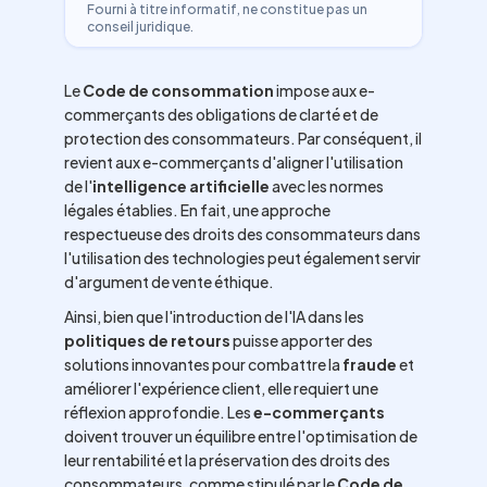
Fourni à titre informatif, ne constitue pas un
conseil juridique.
Le
Code de consommation
impose aux e-
commerçants des obligations de clarté et de
protection des consommateurs. Par conséquent, il
revient aux e-commerçants d'aligner l'utilisation
de l'
intelligence artificielle
avec les normes
légales établies. En fait, une approche
respectueuse des droits des consommateurs dans
l'utilisation des technologies peut également servir
d'argument de vente éthique.
Ainsi, bien que l'introduction de l'IA dans les
politiques de retours
puisse apporter des
solutions innovantes pour combattre la
fraude
et
améliorer l'expérience client, elle requiert une
réflexion approfondie. Les
e-commerçants
doivent trouver un équilibre entre l'optimisation de
leur rentabilité et la préservation des droits des
consommateurs, comme stipulé par le
Code de