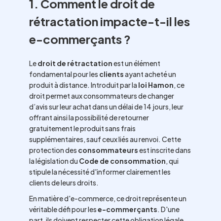
1. Comment le droit de
rétractation impacte-t-il les
e-commerçants ?
Le
droit de rétractation
est un élément
fondamental pour les
clients
ayant acheté un
produit à distance. Introduit par la
loi Hamon
, ce
droit permet aux consommateurs de changer
d’avis sur leur achat dans un délai de 14 jours, leur
offrant ainsi la possibilité de retourner
gratuitement le produit sans frais
supplémentaires, sauf ceux liés au renvoi. Cette
protection des
consommateurs
est inscrite dans
la législation du
Code de consommation
, qui
stipule la nécessité d'informer clairement les
clients de leurs droits.
En matière d'e-commerce, ce droit représente un
véritable défi pour les
e-commerçants
. D'une
part, ils doivent respecter cette obligation légale