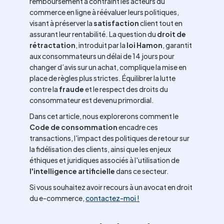
remboursement a contraint les acteurs du
commerce en ligne à réévaluer leurs politiques,
visant à préserver la
satisfaction
client tout en
assurant leur rentabilité. La question du
droit de
rétractation
, introduit par la
loi Hamon
, garantit
aux consommateurs un délai de 14 jours pour
changer d’avis sur un achat, complique la mise en
place de règles plus strictes. Équilibrer la lutte
contre la
fraude
et le respect des droits du
consommateur est devenu primordial.
Dans cet article, nous explorerons comment le
Code de consommation
encadre ces
transactions, l'impact des politiques de retour sur
la fidélisation des clients, ainsi que les enjeux
éthiques et juridiques associés à l'utilisation de
l'intelligence artificielle
dans ce secteur.
Si vous souhaitez avoir recours à un avocat en droit
du e-commerce,
contactez-moi !