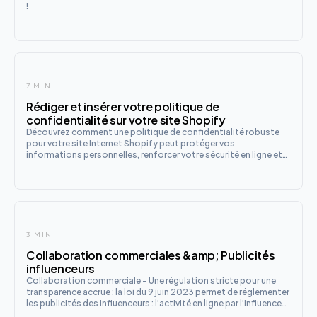
!
7 MIN
Rédiger et insérer votre politique de
confidentialité sur votre site Shopify
Découvrez comment une politique de confidentialité robuste
pour votre site Internet Shopify peut protéger vos
informations personnelles, renforcer votre sécurité en ligne et
garantir une navigation sereine : tout ce que vous devez savoir
est ici !
3 MIN
Collaboration commerciales &amp; Publicités
influenceurs
Collaboration commerciale - Une régulation stricte pour une
transparence accrue : la loi du 9 juin 2023 permet de réglementer
les publicités des influenceurs : l'activité en ligne par l'influence
commerciale est en plein essor.