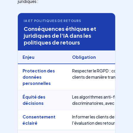
juridiques :
IA ET POLITIQUES DE RETOURS
Conséquences éthiques et
juridiques de l'IA dans les
politiques de retours
Enjeu
Obligation
Protection des
Respecter le RGPD : collecte e
données
clients de manière transparente
personnelles
Équité des
Les algorithmes anti-fraude doi
décisions
discriminatoires, avec transpare
Consentement
Informer les clients de l'utilisati
éclairé
l'évaluation des retours et recue