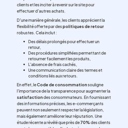
clients et les inciter à revenir sur le site pour
effectuer d'autres achats.
D'une manière générale, les clients apprécient la
flexibilité offerte par des
politiques de retour
robustes. Cela inclut :
Des délais prolongés pour effectuer un
retour,
Des procédures simplifiées permettant de
retourner facilement les produits,
L'absence de frais cachés,
Une communication claire des termes et
conditions liés aux retours.
En effet, le
Code de consommation
souligne
l'importance de la transparence pour augmenter la
satisfaction
des consommateurs. En fournissant
des informations précises, les e-commerçants
peuvent non seulement respecter la législation,
mais également améliorer leur réputation. Une
étude récente a révélé que près de
70%
des clients