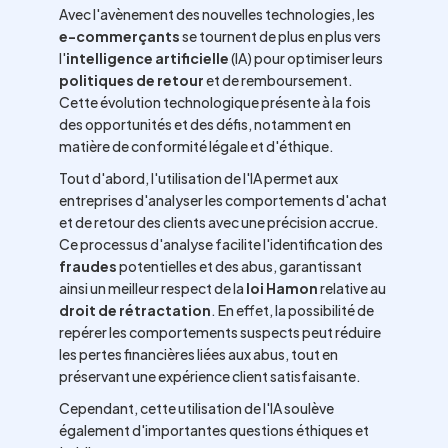
Avec l'avènement des nouvelles technologies, les
e-commerçants
se tournent de plus en plus vers
l'
intelligence artificielle
(IA) pour optimiser leurs
politiques de retour
et de remboursement.
Cette évolution technologique présente à la fois
des opportunités et des défis, notamment en
matière de conformité légale et d'éthique.
Tout d'abord, l'utilisation de l'IA permet aux
entreprises d'analyser les comportements d'achat
et de retour des clients avec une précision accrue.
Ce processus d'analyse facilite l'identification des
fraudes
potentielles et des abus, garantissant
ainsi un meilleur respect de la
loi Hamon
relative au
droit de rétractation
. En effet, la possibilité de
repérer les comportements suspects peut réduire
les pertes financières liées aux abus, tout en
préservant une expérience client satisfaisante.
Cependant, cette utilisation de l'IA soulève
également d'importantes questions éthiques et