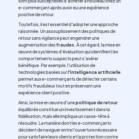
sont plus susceptibles d'acheter à nouveau chez un
e-commerçant après avoir eu une expérience
positive de retour.
Toutefois, il est essentiel d'adopter une approche
raisonnée. Un assouplissement des politiques de
retour sans vigilance peut engendrer une
augmentation des
fraudes
. À cet égard, la mise en
œuvre de systèmes d'évaluation qui identifient les
comportements suspects peut s'avérer
bénéfique. Par exemple, l'utilisation de
technologies basées sur
l'intelligence artificielle
permet aux e-commerçants de détecter certains
motifs frauduleux tout en préservant une
expérience client positive.
Ainsi, la mise en œuvre d'une
politique de retour
équilibrée constitue un investissement dans la
fidélisation, mais elle implique un casse-tête à
résoudre. La manière dont les e-commerçants
décident de naviguer entre l'ouverture nécessaire
pour satisfaire leurs clients et la protection contre