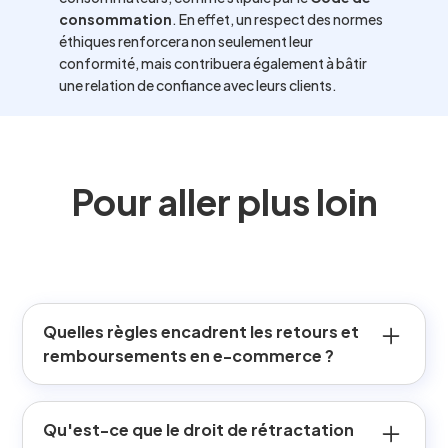
consommation
. En effet, un respect des normes
éthiques renforcera non seulement leur
conformité, mais contribuera également à bâtir
une relation de confiance avec leurs clients.
Pour aller plus loin
Quelles règles encadrent les retours et
remboursements en e-commerce ?
Les retours et remboursements sont encadrés par le
Code de la consommation, notamment le droit de
Qu'est-ce que le droit de rétractation
rétractation issu de la loi Hamon. Les e-commerçants