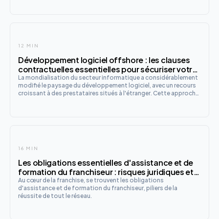
12 MIN
Développement logiciel offshore : les clauses
contractuelles essentielles pour sécuriser votre
projet international
La mondialisation du secteur informatique a considérablement
modifié le paysage du développement logiciel, avec un recours
croissant à des prestataires situés à l'étranger. Cette approche,
communément appelée développement offshore , offre des
avantages économiques et techniques indéniables, mais en
16 MIN
Les obligations essentielles d'assistance et de
formation du franchiseur : risques juridiques et
bonnes pratiques
Au cœur de la franchise, se trouvent les obligations
d'assistance et de formation du franchiseur, piliers de la
réussite de tout le réseau.