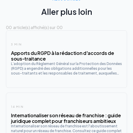
Aller plus loin
00
article(s) affiché(s) sur
00
3 MIN
Apports du RGPD à la rédaction d'accords de
sous-traitance
L’adoption du Règlement Général sur la Protection des Données
(RGPD) a engendré des obligations additionnelles pour les
sous-traitants et les responsables de traitement, auxquelles
les accords de sous-traitance doivent s'adapter.
14 MIN
Internationaliser son réseau de franchise : guide
juridique complet pour franchiseurs ambitieux
Internationaliser son réseau de franchise est l'aboutissement
naturel pour un réseau de franchise. Consultez ce guide complet