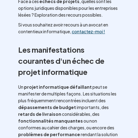
Face à ces
échecs de projets
, quelles sont les
options juridiques disponibles pour les entreprises
lésées ? Exploration des recours possibles.
Si vous souhaitez avoir recours à un avocat en
contentieux informatique,
contactez-moi !
Les manifestations
courantes d'un échec de
projet informatique
Un
projet informatique défaillant
peut se
manifester de multiples façons. Les situations les
plus fréquemment rencontrées incluent des
dépassements de budget
importants, des
retards de livraison
considérables, des
fonctionnalités manquantes
ou non
conformes au cahier des charges, ou encore des
problèmes de performance
rendant la solution