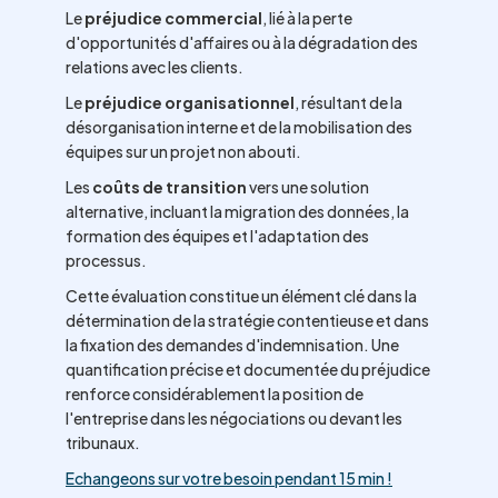
Le
préjudice commercial
, lié à la perte
d'opportunités d'affaires ou à la dégradation des
relations avec les clients.
Le
préjudice organisationnel
, résultant de la
désorganisation interne et de la mobilisation des
équipes sur un projet non abouti.
Les
coûts de transition
vers une solution
alternative, incluant la migration des données, la
formation des équipes et l'adaptation des
processus.
Cette évaluation constitue un élément clé dans la
détermination de la stratégie contentieuse et dans
la fixation des demandes d'indemnisation. Une
quantification précise et documentée du préjudice
renforce considérablement la position de
l'entreprise dans les négociations ou devant les
tribunaux.
Echangeons sur votre besoin pendant 15 min !