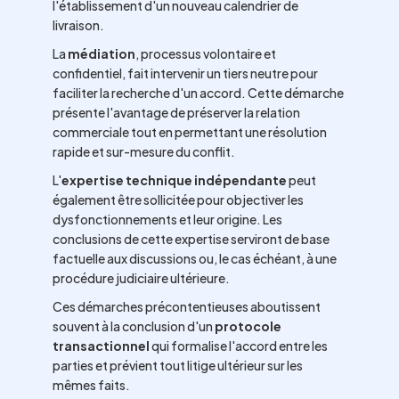
l'établissement d'un nouveau calendrier de
livraison.
La
médiation
, processus volontaire et
confidentiel, fait intervenir un tiers neutre pour
faciliter la recherche d'un accord. Cette démarche
présente l'avantage de préserver la relation
commerciale tout en permettant une résolution
rapide et sur-mesure du conflit.
L'
expertise technique indépendante
peut
également être sollicitée pour objectiver les
dysfonctionnements et leur origine. Les
conclusions de cette expertise serviront de base
factuelle aux discussions ou, le cas échéant, à une
procédure judiciaire ultérieure.
Ces démarches précontentieuses aboutissent
souvent à la conclusion d'un
protocole
transactionnel
qui formalise l'accord entre les
parties et prévient tout litige ultérieur sur les
mêmes faits.