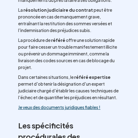
manquements du prestataire à ses obligations.
La
résolution judiciaire du contrat
peut être
prononcée en cas de manquement grave,
entraînant la restitution des sommes versées et
l'indemnisation des préjudices subis.
La procédure de
référé
offre une solution rapide
pour faire cesser un trouble manifestement illicite
ou prévenir un dommage imminent, comme la
livraison des codes sources en cas de blocage du
projet.
Dans certaines situations, le
référé expertise
permet d'obtenir la désignation d'un expert
judiciaire chargé d'établir les causes techniques de
l'échec et de quantifier les préjudices en résultant.
Je veux des documents juridiques fiables !
Les spécificités
procédurales des