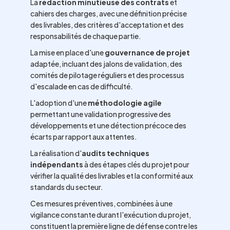
La
rédaction minutieuse des contrats
et
cahiers des charges, avec une définition précise
des livrables, des critères d'acceptation et des
responsabilités de chaque partie.
La mise en place d'une
gouvernance de projet
adaptée, incluant des jalons de validation, des
comités de pilotage réguliers et des processus
d'escalade en cas de difficulté.
L'adoption d'une
méthodologie agile
permettant une validation progressive des
développements et une détection précoce des
écarts par rapport aux attentes.
La réalisation d'
audits techniques
indépendants
à des étapes clés du projet pour
vérifier la qualité des livrables et la conformité aux
standards du secteur.
Ces mesures préventives, combinées à une
vigilance constante durant l'exécution du projet,
constituent la première ligne de défense contre les