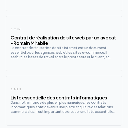
Nationale de l'Informatique et des Libertés (CNIL) s'engage
activement dans ce domaine à travers son « club conformité
4 MIN
Contrat de réalisation de site web par un avocat
- Romain Mirabile
Le contrat de réalisation de site Internet est un document
essentiel pour les agences web et les sites e-commerce. Il
établit les bases de travail entre le prestataire et le client, et
définit les engagements de chaque partie. Dans cet article, nous
aborderons les différentes phases de ce contrat, e
8 MIN
Liste essentielle des contrats informatiques
Dans notre monde de plus en plus numérique, les contrats
informatiques sont devenus une pierre angulaire des relations
commerciales. Il est important de dresser une liste essentielle
de tous les contrats informatiques existants. Ils régissent tout,
de la création de sites Web à l'exploitation de bas