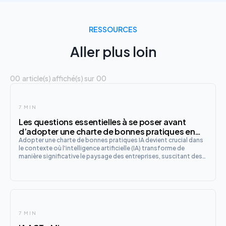
RESSOURCES
Aller plus loin
00
article(s) affiché(s) sur
00
7 MIN
Les questions essentielles à se poser avant
d’adopter une charte de bonnes pratiques en
intelligence artificielle en entreprise
Adopter une charte de bonnes pratiques IA devient crucial dans
le contexte où l'intelligence artificielle (IA) transforme de
manière significative le paysage des entreprises, suscitant des
enjeux variés allant de l'éthique à la conformité. C'est une étape
importante pour les organisations souhaitant
7 MIN