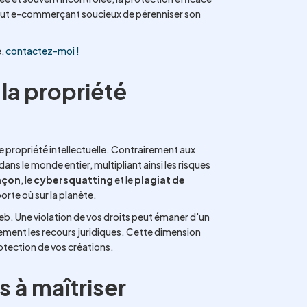
out e-commerçant soucieux de pérenniser son
e,
contactez-moi !
la propriété
 propriété intellectuelle. Contrairement aux
dans le monde entier, multipliant ainsi les risques
açon
, le
cybersquatting
et le
plagiat de
rte où sur la planète.
eb. Une violation de vos droits peut émaner d'un
ement les recours juridiques. Cette dimension
otection de vos créations.
 à maîtriser