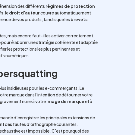
éhension des différents
régimes de protection
s, le
droit d'auteur
couvre automatiquement
rence de vos produits, tandis que les
brevets
ides, mais encore faut-il les activer correctement.
 pour élaborer une stratégie cohérente et adaptée
ier les protections les plus pertinentes et
tifs numériques.
bersquatting
lus insidieuses pour les e-commerçants. Le
votre marque dans l'intention de détourner votre
t gravement nuire à votre
image de marque
et à
mandé d'enregistrer les principales extensions de
rtant des fautes d'orthographe courantes.
 exhaustive est impossible. C'est pourquoi des