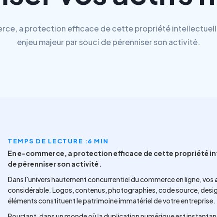
ce, a protection efficace de cette propriété intellectuell
enjeu majeur par souci de pérenniser son activité.
TEMPS DE LECTURE :
6 MIN
En e-commerce, a protection efficace de cette propriété int
de pérenniser son activité.
Dans l'univers hautement concurrentiel du commerce en ligne, vos
considérable. Logos, contenus, photographies, code source, desig
éléments constituent le patrimoine immatériel de votre entreprise.
Pourtant, dans un monde où la duplication numérique est instantané