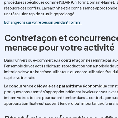
procédures spécifiques comme l'UDRP (Uniform Domain-Name Dispu
résoudre ces conflits. La réactivité et la connaissance approfondie
une résolution rapide et un litige prolongé.
Echangeons sur votre besoin pendant 15 min !
Contrefaçon et concurrence
menace pour votre activité
Dans l'univers du e-commerce, la
contrefaçon
ne se limite pas a
l'ensemble de vos actifs digitaux : reproduction non autorisée de vo
imitation de votre interface utilisateur, ou encore utilisation fra
capter votre trafic.
La
concurrence déloyale
et le
parasitisme économique
const
pratiques consistent à s'approprier indûment la valeur de vos inves
imitant votre site sans pour autant tomber dans la contrefaçon au sen
appropriation illicite est souvent ténue, d'où l'importance d'une an