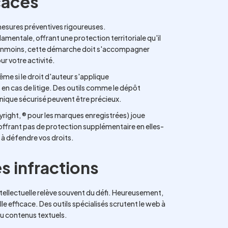
caces
mesures préventives rigoureuses.
entale, offrant une protection territoriale qu'il
éanmoins, cette démarche doit s'accompagner
ur votre activité.
ême si le droit d'auteur s'applique
n cas de litige. Des outils comme le dépôt
onique sécurisé peuvent être précieux.
yright, ® pour les marques enregistrées) joue
offrant pas de protection supplémentaire en elles-
 à défendre vos droits.
s infractions
ntellectuelle relève souvent du défi. Heureusement,
e efficace. Des outils spécialisés scrutent le web à
ou contenus textuels.