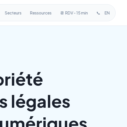
Secteurs
Ressources
📆 RDV - 15 min
📞
EN
riété
es légales
 numériques