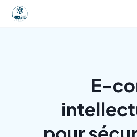
E-co
intellect
pour sécur