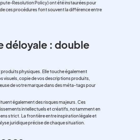
te-Resolution Policy) ont été instaurées pour
 de ces procédures font souvent la différence entre
 déloyale : double
ux produits physiques. Elle touche également
s visuels, copie de vos descriptions produits,
uduleuse de votre marque dans des méta-tags pour
ituent également des risques majeurs. Ces
tissements intellectuels et créatifs, notamment en
s strict. La frontière entre inspiration légale et
alyse juridique précise de chaque situation.