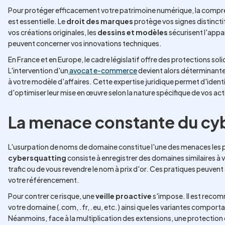
Pour protéger efficacement votre patrimoine numérique, la compr
est essentielle. Le
droit des marques
protège vos signes distinctif
vos créations originales, les
dessins et modèles
sécurisent l'appa
peuvent concerner vos innovations techniques.
En France et en Europe, le cadre législatif offre des protections sol
L'intervention d'un
avocat e-commerce
devient alors déterminante
à votre modèle d'affaires. Cette expertise juridique permet d'identif
d'optimiser leur mise en œuvre selon la nature spécifique de vos ac
La menace constante du cy
L'usurpation de noms de domaine constitue l'une des menaces les p
cybersquatting
consiste à enregistrer des domaines similaires à 
trafic ou de vous revendre le nom à prix d'or. Ces pratiques peuven
votre référencement.
Pour contrer ce risque, une
veille proactive
s'impose. Il est recom
votre domaine (.com, .fr, .eu, etc.) ainsi que les variantes compo
Néanmoins, face à la multiplication des extensions, une protection