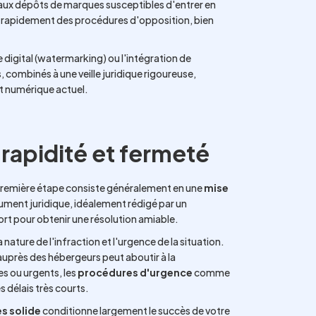
aux dépôts de marques susceptibles d'entrer en
r rapidement des procédures d'opposition, bien
digital (watermarking) ou l'intégration de
 combinés à une veille juridique rigoureuse,
t numérique actuel.
 rapidité et fermeté
a première étape consiste généralement en une
mise
cument juridique, idéalement rédigé par un
ort pour obtenir une résolution amiable.
nature de l'infraction et l'urgence de la situation.
uprès des hébergeurs peut aboutir à la
es ou urgents, les
procédures d'urgence
comme
 délais très courts.
s solide
conditionne largement le succès de votre