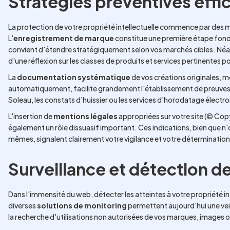
Stratégies préventives effi
La protection de votre propriété intellectuelle commence par des 
L'
enregistrement de marque
constitue une première étape fondam
convient d'étendre stratégiquement selon vos marchés cibles. N
d'une réflexion sur les classes de produits et services pertinentes po
La
documentation systématique
de vos créations originales, m
automatiquement, facilite grandement l'établissement de preuves e
Soleau, les constats d'huissier ou les services d'horodatage électr
L'insertion de
mentions légales
appropriées sur votre site (© Cop
également un rôle dissuasif important. Ces indications, bien que n'
mêmes, signalent clairement votre vigilance et votre détermination
Surveillance et détection de
Dans l'immensité du web, détecter les atteintes à votre propriété i
diverses
solutions de monitoring
permettent aujourd'hui une veill
la recherche d'utilisations non autorisées de vos marques, images 