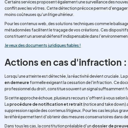
Certains services proposent également une surveillance des nouve
conflit avec les vôtres. Cette détection précoce permet d'engage
moins coûteuses qu'un litige ultérieur.
Pour les contenus web, des solutions techniques comme le balisage 
métadonnées facilitent le traçage de vos créations. Ces dispositifs,
constituent un arsenal défensif indispensable dans l'environnemen
Je veux des documents juridiques fiables !
Actions en cas d'infraction :
Lorsqu'une atteinte est détectée, la réactivité devient cruciale. L
en demeure
formelle exigeant la cessation de l'infraction. Ce do
professionnel du droit, constitue souvent un signal suffisamment f
Si cette approche échoue, plusieurs recours s'offrent à vous selon la 
La
procédure de notification et retrait
(notice and take down) a
suppression rapide des contenus litigieux. Pour les cas les plus grav
le référé permettent d'obtenir des mesures conservatoires dans des
Dans tous les cas, la constitution préalable d'un
dossier de preuve