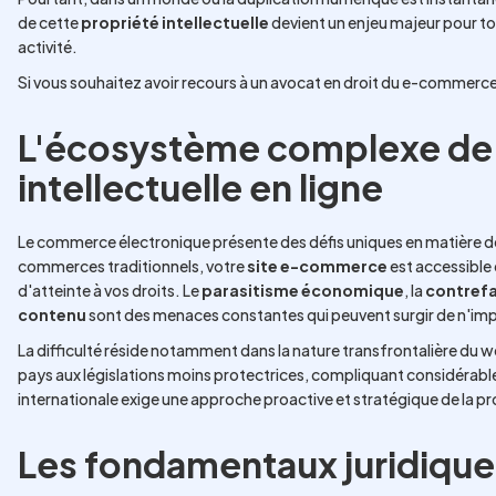
de cette
propriété intellectuelle
devient un enjeu majeur pour t
activité.
Si vous souhaitez avoir recours à un avocat en droit du e-commerc
L'écosystème complexe de 
intellectuelle en ligne
Le commerce électronique présente des défis uniques en matière de
commerces traditionnels, votre
site e-commerce
est accessible 
d'atteinte à vos droits. Le
parasitisme économique
, la
contref
contenu
sont des menaces constantes qui peuvent surgir de n'impo
La difficulté réside notamment dans la nature transfrontalière du w
pays aux législations moins protectrices, compliquant considérabl
internationale exige une approche proactive et stratégique de la pr
Les fondamentaux juridiques