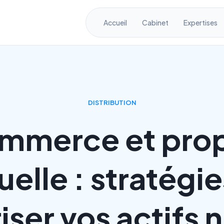
Accueil
Cabinet
Expertises
DISTRIBUTION
mmerce et prop
uelle : stratégi
iser vos actifs