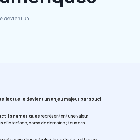
e devient un
ellectuelle devient un enjeu majeur par souci
actifs numériques
représentent une valeur
n d'interface, noms de domaine ; tous ces
e et souvent incontrôlée, la protection efficace