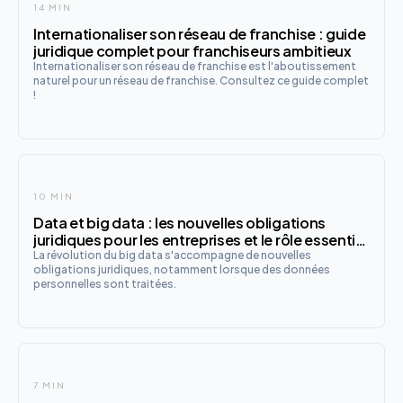
14 MIN
Internationaliser son réseau de franchise : guide
juridique complet pour franchiseurs ambitieux
Internationaliser son réseau de franchise est l'aboutissement
naturel pour un réseau de franchise. Consultez ce guide complet
!
10 MIN
Data et big data : les nouvelles obligations
juridiques pour les entreprises et le rôle essentiel
d'un avocat CNIL
La révolution du big data s'accompagne de nouvelles
obligations juridiques, notamment lorsque des données
personnelles sont traitées.
7 MIN