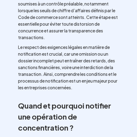
soumises à un contrôle préalable, notamment
lorsque les seuils de chiffre d’affaires définis par le
Code de commerce sont atteints. Cette étape est
essentielle pour éviter toute distorsion de
concurrence et assurer la transparence des
transactions.
Le respect des exigences légales en matière de
notification est crucial, car une omission ou un
dossier incomplet peut entraîner des retards, des
sanctions financières, voire une interdiction de la
transaction. Ainsi, comprendre les conditions et le
processus de notification est un enjeu majeur pour
les entreprises concernées.
Quand et pourquoi notifier
une opération de
concentration ?