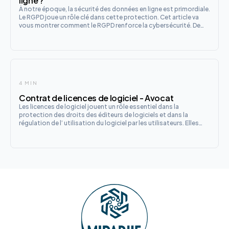
ligne ?
À notre époque, la sécurité des données en ligne est primordiale.
Le RGPD joue un rôle clé dans cette protection. Cet article va
vous montrer comment le RGPD renforce la cybersécurité. De
plus, il vous fournira des conseils pour rester en sécurité sur
internet.
4 MIN
Contrat de licences de logiciel - Avocat
Les licences de logiciel jouent un rôle essentiel dans la
protection des droits des éditeurs de logiciels et dans la
régulation de l’ utilisation du logiciel par les utilisateurs. Elles
définissent les conditions dans lesquelles un logiciel développé
peut être utilisé, modifié, ou distribué, tout en