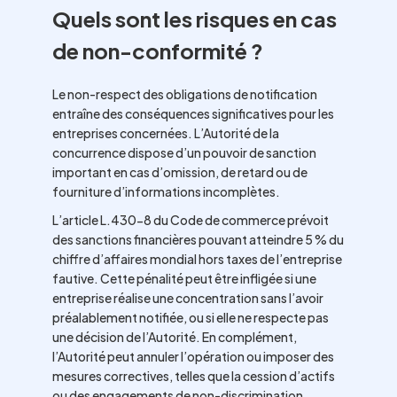
Quels sont les risques en cas
de non-conformité ?
Le non-respect des obligations de notification
entraîne des conséquences significatives pour les
entreprises concernées. L’Autorité de la
concurrence dispose d’un pouvoir de sanction
important en cas d’omission, de retard ou de
fourniture d’informations incomplètes.
L’article L.430-8 du Code de commerce prévoit
des sanctions financières pouvant atteindre 5 % du
chiffre d’affaires mondial hors taxes de l’entreprise
fautive. Cette pénalité peut être infligée si une
entreprise réalise une concentration sans l’avoir
préalablement notifiée, ou si elle ne respecte pas
une décision de l’Autorité. En complément,
l’Autorité peut annuler l’opération ou imposer des
mesures correctives, telles que la cession d’actifs
ou des engagements de non-discrimination.