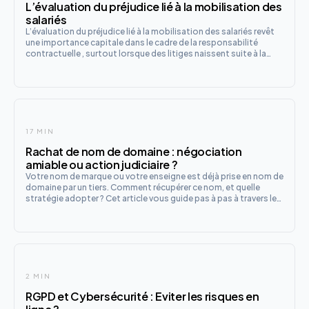
L’évaluation du préjudice lié à la mobilisation des
salariés
L’évaluation du préjudice lié à la mobilisation des salariés revêt
une importance capitale dans le cadre de la responsabilité
contractuelle , surtout lorsque des litiges naissent suite à la
résiliation de contrat.
17 MIN
Rachat de nom de domaine : négociation
amiable ou action judiciaire ?
Votre nom de marque ou votre enseigne est déjà prise en nom de
domaine par un tiers. Comment récupérer ce nom, et quelle
stratégie adopter ? Cet article vous guide pas à pas à travers les
options juridiques disponibles en droit français.
2 MIN
RGPD et Cybersécurité : Eviter les risques en