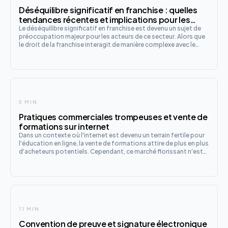
Déséquilibre significatif en franchise : quelles
tendances récentes et implications pour les
franchiseurs ?
Le déséquilibre significatif en franchise est devenu un sujet de
préoccupation majeur pour les acteurs de ce secteur. Alors que
le droit de la franchise interagit de manière complexe avec le
droit de la concurrence, les enjeux liés à cette notion se sont
amplifiés, notamment à la suite d'une récente
5 MIN
Pratiques commerciales trompeuses et vente de
formations sur internet
Dans un contexte où l'internet est devenu un terrain fertile pour
l'éducation en ligne, la vente de formations attire de plus en plus
d'acheteurs potentiels. Cependant, ce marché florissant n'est
pas exempt de pratiques douteuses. Les pratiques
commerciales trompeuses se révèlent particulièrement pr
11 MIN
Convention de preuve et signature électronique