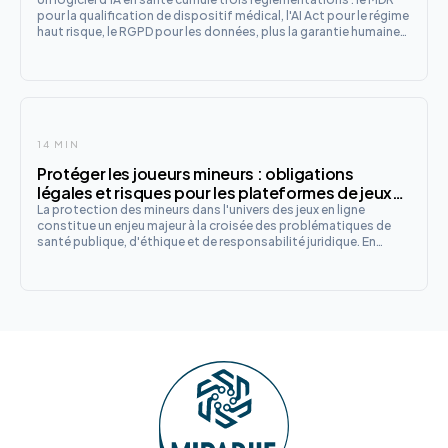
pour la qualification de dispositif médical, l'AI Act pour le régime
haut risque, le RGPD pour les données, plus la garantie humaine
française. Le guide de qualification et les checklists fabricant et
établissement.
14 MIN
Protéger les joueurs mineurs : obligations
légales et risques pour les plateformes de jeux
en 2025
La protection des mineurs dans l'univers des jeux en ligne
constitue un enjeu majeur à la croisée des problématiques de
santé publique, d'éthique et de responsabilité juridique. En
2025, le cadre réglementaire français s'est considérablement
renforcé, imposant aux opérateurs des obligations strictes