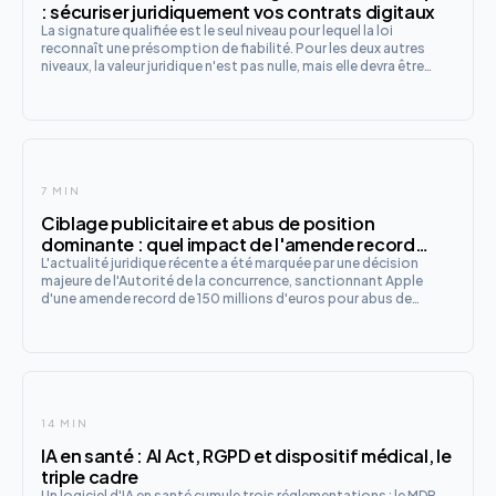
: sécuriser juridiquement vos contrats digitaux
La signature qualifiée est le seul niveau pour lequel la loi
reconnaît une présomption de fiabilité. Pour les deux autres
niveaux, la valeur juridique n'est pas nulle, mais elle devra être
prouvée en cas de litige, ce qui peut s'avérer difficile et coûteux.
7 MIN
Ciblage publicitaire et abus de position
dominante : quel impact de l'amende record
infligée à Apple ?
L'actualité juridique récente a été marquée par une décision
majeure de l'Autorité de la concurrence, sanctionnant Apple
d'une amende record de 150 millions d'euros pour abus de
position dominante dans le secteur de la distribution
d'applications mobiles. Ce jugement, émis le 28 mars 2025,
soulève d
14 MIN
IA en santé : AI Act, RGPD et dispositif médical, le
triple cadre
Un logiciel d'IA en santé cumule trois réglementations : le MDR