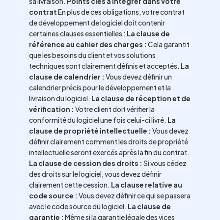
sa livraison.
Points clés à intégrer dans votre
contrat
En plus de ces obligations, votre contrat
de développement de logiciel doit contenir
certaines clauses essentielles :
La clause de
référence au cahier des charges :
Cela garantit
que les besoins du client et vos solutions
techniques sont clairement définis et acceptés.
La
clause de calendrier :
Vous devez définir un
calendrier précis pour le développement et la
livraison du logiciel.
La clause de réception et de
vérification :
Votre client doit vérifier la
conformité du logiciel une fois celui-ci livré.
La
clause de propriété intellectuelle :
Vous devez
définir clairement comment les droits de propriété
intellectuelle seront exercés après la fin du contrat.
La clause de cession des droits :
Si vous cédez
des droits sur le logiciel, vous devez définir
clairement cette cession.
La clause relative au
code source :
Vous devez définir ce qui se passera
avec le code source du logiciel.
La clause de
garantie :
Même si la garantie légale des vices