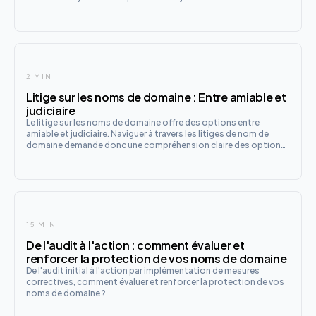
2 MIN
Litige sur les noms de domaine : Entre amiable et
judiciaire
Le litige sur les noms de domaine offre des options entre
amiable et judiciaire. Naviguer à travers les litiges de nom de
domaine demande donc une compréhension claire des options
amiables et judiciaires disponibles. Voici comment aborder ces
situations délicates pour défendre votre espace numérique
15 MIN
De l'audit à l'action : comment évaluer et
renforcer la protection de vos noms de domaine
De l'audit initial à l'action par implémentation de mesures
correctives, comment évaluer et renforcer la protection de vos
noms de domaine ?