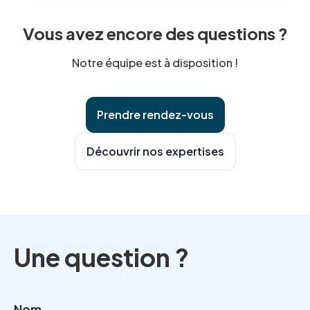
structuration de sa conformité, pour éviter les erreurs
courantes, et en cas de doute, de contrôle ou de
Vous avez encore des questions ?
violation de données. Cet accompagnement préventif
et curatif sécurise durablement la protection des
Notre équipe est à disposition !
données.
Prendre rendez-vous
Découvrir nos expertises
Une question ?
Nom