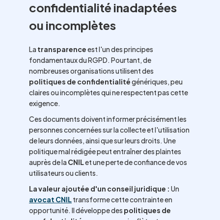
confidentialité inadaptées
ou incomplètes
La
transparence
est l'un des principes
fondamentaux du RGPD. Pourtant, de
nombreuses organisations utilisent des
politiques de confidentialité
génériques, peu
claires ou incomplètes qui ne respectent pas cette
exigence.
Ces documents doivent informer précisément les
personnes concernées sur la collecte et l'utilisation
de leurs données, ainsi que sur leurs droits. Une
politique mal rédigée peut entraîner des plaintes
auprès de la
CNIL
et une perte de confiance de vos
utilisateurs ou clients.
La valeur ajoutée d'un conseil juridique :
Un
avocat CNIL
transforme cette contrainte en
opportunité. Il développe des
politiques de