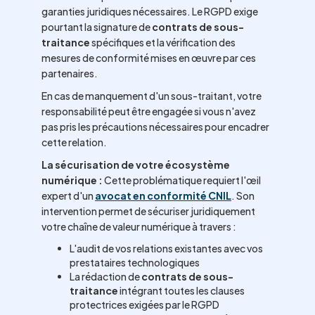
garanties juridiques nécessaires. Le RGPD exige
pourtant la signature de
contrats de sous-
traitance
spécifiques et la vérification des
mesures de conformité mises en œuvre par ces
partenaires.
En cas de manquement d'un sous-traitant, votre
responsabilité peut être engagée si vous n'avez
pas pris les précautions nécessaires pour encadrer
cette relation.
La sécurisation de votre écosystème
numérique :
Cette problématique requiert l'œil
expert d'un
avocat en conformité CNIL
. Son
intervention permet de sécuriser juridiquement
votre chaîne de valeur numérique à travers :
L'audit de vos relations existantes avec vos
prestataires technologiques
La rédaction de
contrats de sous-
traitance
intégrant toutes les clauses
protectrices exigées par le RGPD