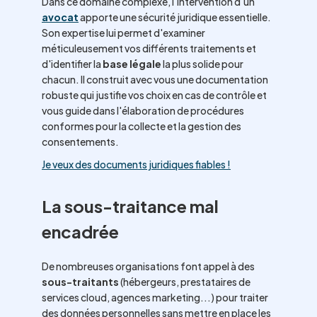
Dans ce domaine complexe, l'intervention d'un
avocat
apporte une sécurité juridique essentielle.
Son expertise lui permet d'examiner
méticuleusement vos différents traitements et
d'identifier la
base légale
la plus solide pour
chacun. Il construit avec vous une documentation
robuste qui justifie vos choix en cas de contrôle et
vous guide dans l'élaboration de procédures
conformes pour la collecte et la gestion des
consentements.
Je veux des documents juridiques fiables !
La sous-traitance mal
encadrée
De nombreuses organisations font appel à des
sous-traitants
(hébergeurs, prestataires de
services cloud, agences marketing...) pour traiter
des données personnelles sans mettre en place les