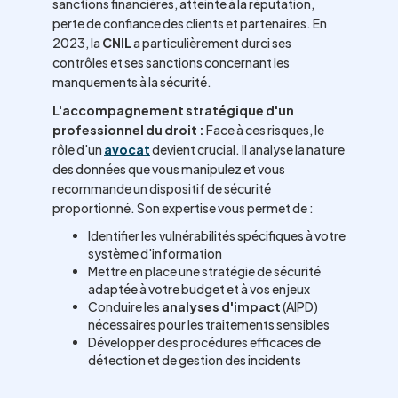
sanctions financières, atteinte à la réputation,
perte de confiance des clients et partenaires. En
2023, la
CNIL
a particulièrement durci ses
contrôles et ses sanctions concernant les
manquements à la sécurité.
L'accompagnement stratégique d'un
professionnel du droit :
Face à ces risques, le
rôle d'un
avocat
devient crucial. Il analyse la nature
des données que vous manipulez et vous
recommande un dispositif de sécurité
proportionné. Son expertise vous permet de :
Identifier les vulnérabilités spécifiques à votre
système d'information
Mettre en place une stratégie de sécurité
adaptée à votre budget et à vos enjeux
Conduire les
analyses d'impact
(AIPD)
nécessaires pour les traitements sensibles
Développer des procédures efficaces de
détection et de gestion des incidents