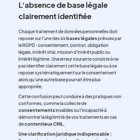
L'absence de base légale
clairement identifiée
Chaque traitement de données personnelles doit
reposer sur l'une des six
bases légales
prévues par
le RGPD : consentement, contrat, obligation
légale, intérêt vital, mission d'intérêt public ou
intérêt légitime. Une erreur courante consiste à ne
pas identifier clairement cette base légale ou à se
reposer systématiquement sur le consentement
alors qu'une autre base pourrait être plus
appropriée.
Cette confusion peut conduire à des pratiques non
conformes, comme la collecte de
consentements
invalides ou l'incapacité à
démontrer la légitimité de vos traitements en cas
de
contentieux CNIL
.
Une clarification juridique indispensable :