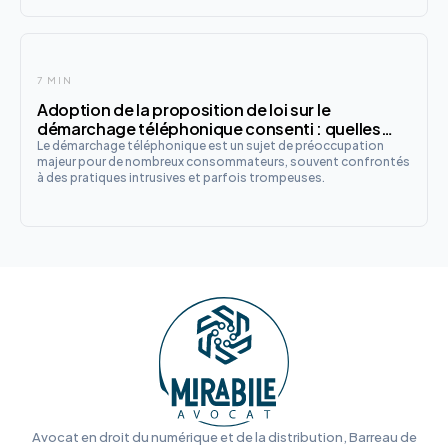
7 MIN
Adoption de la proposition de loi sur le
démarchage téléphonique consenti : quelles
protections pour les consommateurs ?
Le démarchage téléphonique est un sujet de préoccupation
majeur pour de nombreux consommateurs, souvent confrontés
à des pratiques intrusives et parfois trompeuses.
Avocat en droit du numérique et de la distribution, Barreau de