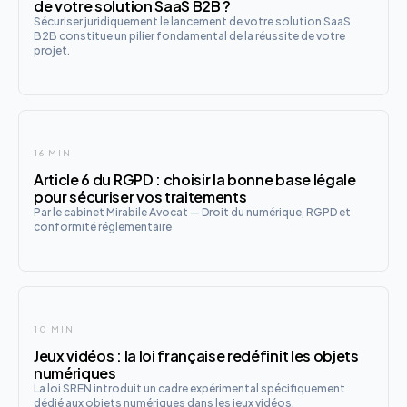
de votre solution SaaS B2B ?
Sécuriser juridiquement le lancement de votre solution SaaS
B2B constitue un pilier fondamental de la réussite de votre
projet.
16 MIN
Article 6 du RGPD : choisir la bonne base légale
pour sécuriser vos traitements
Par le cabinet Mirabile Avocat — Droit du numérique, RGPD et
conformité réglementaire
10 MIN
Jeux vidéos : la loi française redéfinit les objets
numériques
La loi SREN introduit un cadre expérimental spécifiquement
dédié aux objets numériques dans les jeux vidéos.