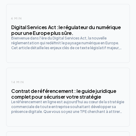
6 MIN
Digital Services Act :le régulateur du numérique
pour une Europe plus sûre.
Bienvenue dans l'ère du Digital Services Act, la nouvelle
réglementation qui redéfinit le paysage numérique en Europe.
Cet article détaille les enjeux clés de ce texte législatif majeur,
des obligations des plateformes numériques à la protection
des consommateurs. Découvrez comment l'Europe se dote
14 MIN
Contrat de référencement : le guide juridique
complet pour sécuriser votre stratégie
Le référencement en ligne est aujourd'hui au cœur de la stratégie
commerciale de toute entreprise souhaitant développer sa
présence digitale. Que vous soyez une TPE cherchant à attirer
vos premiers clients en ligne, une PME cherchant à renforcer son
positionnement sur Google, ou un grand groupe souh