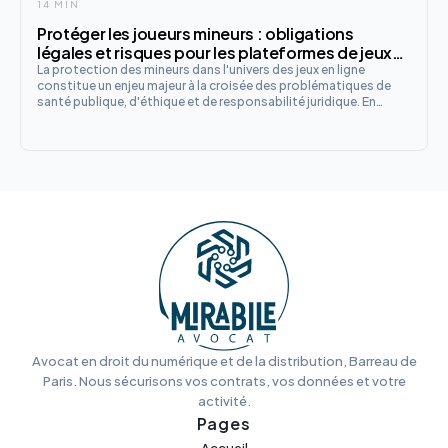
14 MIN
Protéger les joueurs mineurs : obligations
légales et risques pour les plateformes de jeux
en 2025
La protection des mineurs dans l'univers des jeux en ligne
constitue un enjeu majeur à la croisée des problématiques de
santé publique, d'éthique et de responsabilité juridique. En
2025, le cadre réglementaire français s'est considérablement
renforcé, imposant aux opérateurs des obligations strictes
Avocat en droit du numérique et de la distribution, Barreau de
Paris. Nous sécurisons vos contrats, vos données et votre
activité.
Pages