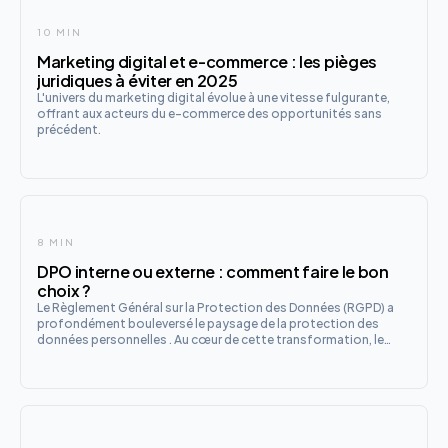
10 MIN
Marketing digital et e-commerce : les pièges
juridiques à éviter en 2025
L'univers du marketing digital évolue à une vitesse fulgurante,
offrant aux acteurs du e-commerce des opportunités sans
précédent.
8 MIN
DPO interne ou externe : comment faire le bon
choix ?
Le Règlement Général sur la Protection des Données (RGPD) a
profondément bouleversé le paysage de la protection des
données personnelles . Au cœur de cette transformation, le
Délégué à la Protection des Données (DPO) est devenu une
figure incontournable. Pour les organisations soumises à cette
oblig