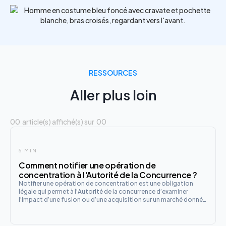
RESSOURCES
Aller plus loin
00
article(s) affiché(s) sur
00
5 MIN
Comment notifier une opération de
concentration à l'Autorité de la Concurrence ?
Notifier une opération de concentration est une obligation
légale qui permet à l’Autorité de la concurrence d’examiner
l’impact d’une fusion ou d’une acquisition sur un marché donné.
En France, cette procédure vise à prévenir les abus de position
dominante et à garantir un équilibre concurrentiel en