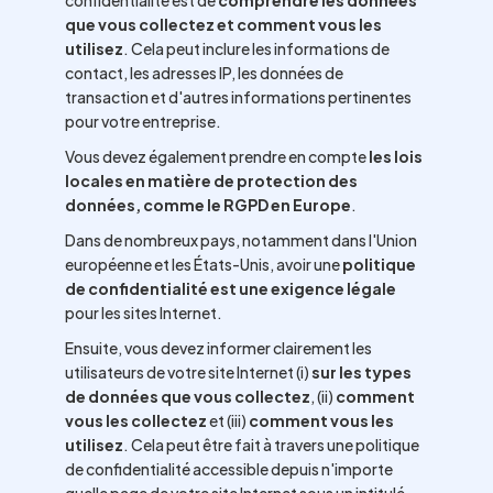
confidentialité est de
comprendre les données
que vous collectez et comment vous les
utilisez
. Cela peut inclure les informations de
contact, les adresses IP, les données de
transaction et d'autres informations pertinentes
pour votre entreprise.
Vous devez également prendre en compte
les lois
locales en matière de protection des
données, comme le RGPD en Europe
.
Dans de nombreux pays, notamment dans l'Union
européenne et les États-Unis, avoir une
politique
de confidentialité est une exigence légale
pour les sites Internet.
Ensuite, vous devez informer clairement les
utilisateurs de votre site Internet (i)
sur les types
de données que vous collectez
, (ii)
comment
vous les collectez
et (iii)
comment vous les
utilisez
. Cela peut être fait à travers une politique
de confidentialité accessible depuis n'importe