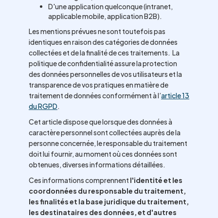
D'une application quelconque (intranet,
applicable mobile, application B2B).
Les mentions prévues ne sont toutefois pas
identiques en raison des catégories de données
collectées et de la finalité de ces traitements. La
politique de confidentialité assure la protection
des données personnelles de vos utilisateurs et la
transparence de vos pratiques en matière de
traitement de données conformément à l’
article 13
du RGPD
.
Cet article dispose que lorsque des données à
caractère personnel sont collectées auprès de la
personne concernée, le responsable du traitement
doit lui fournir, au moment où ces données sont
obtenues, diverses informations détaillées.
Ces informations comprennent
l'identité et les
coordonnées du responsable du traitement,
les finalités et la base juridique du traitement,
les destinataires des données, et d'autres