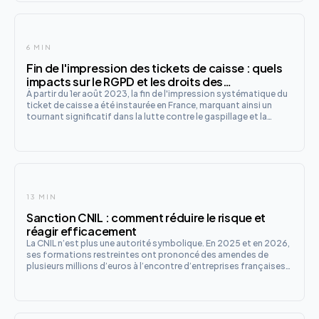
6 MIN
Fin de l'impression des tickets de caisse : quels
impacts sur le RGPD et les droits des
consommateurs ?
À partir du 1er août 2023, la fin de l'impression systématique du
ticket de caisse a été instaurée en France, marquant ainsi un
tournant significatif dans la lutte contre le gaspillage et la
protection de l'environnement. Ce changement, résultant de la
loi AGEC relative à l'économie circulaire, vise
13 MIN
Sanction CNIL : comment réduire le risque et
réagir efficacement
La CNIL n’est plus une autorité symbolique. En 2025 et en 2026,
ses formations restreintes ont prononcé des amendes de
plusieurs millions d’euros à l’encontre d’entreprises françaises
de toutes tailles, y compris des acteurs du commerce en ligne et
de la distribution. Une sanction CNIL peut représen