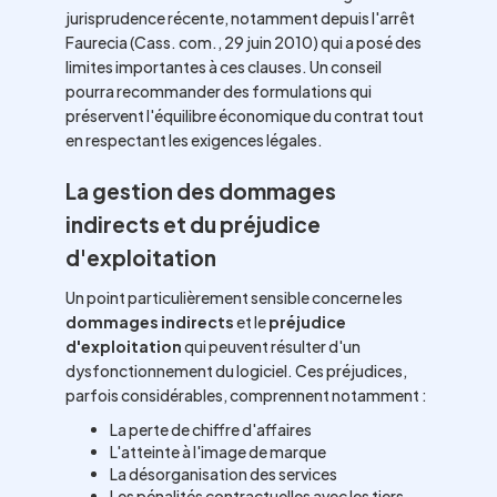
jurisprudence récente, notamment depuis l'arrêt
Faurecia (Cass. com., 29 juin 2010) qui a posé des
limites importantes à ces clauses. Un conseil
pourra recommander des formulations qui
préservent l'équilibre économique du contrat tout
en respectant les exigences légales.
La gestion des dommages
indirects et du préjudice
d'exploitation
Un point particulièrement sensible concerne les
dommages indirects
et le
préjudice
d'exploitation
qui peuvent résulter d'un
dysfonctionnement du logiciel. Ces préjudices,
parfois considérables, comprennent notamment :
La perte de chiffre d'affaires
L'atteinte à l'image de marque
La désorganisation des services
Les pénalités contractuelles avec les tiers