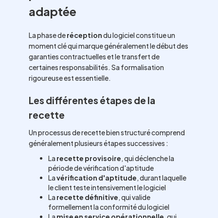
adaptée
La phase de
réception
du logiciel constitue un
moment clé qui marque généralement le début des
garanties contractuelles et le transfert de
certaines responsabilités. Sa formalisation
rigoureuse est essentielle.
Les différentes étapes de la
recette
Un processus de recette bien structuré comprend
généralement plusieurs étapes successives :
La
recette provisoire
, qui déclenche la
période de vérification d'aptitude
La
vérification d'aptitude
, durant laquelle
le client teste intensivement le logiciel
La
recette définitive
, qui valide
formellement la conformité du logiciel
La
mise en service opérationnelle
, qui