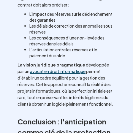
contrat doit alors préciser :
L'impact des réserves sur le déclenchement
des garanties
Les délais de correction des anomalies sous
réserves
Les conséquences d'une non-levée des
réserves dans les délais
L'articulation entre les réserves et le
paiement du solde
La vision juridique pragmatique
développée
par un
avocat en droit informatique
permet
d'établir un cadre équilibré pour la gestion des
réserves. Cette approche reconnaît la réalité des
projets informatiques, où la perfection initiale est
rare, tout en préservant les intérêts légitimes du
client à obtenir un logiciel pleinement fonctionnel.
Conclusion : l'anticipation
comme clé de la protection