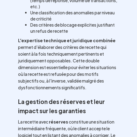
(temps de réponse, volume de transactions,
etc.)
Une classification des anomalies par niveau
de criticité
Des critères de blocage explicites justifiant
un refus de recette
L'expertise technique et juridique combinée
permet d'élaborer des critères de recette qui
soient à la fois techniquement pertinents et
juridiquement opposables. Cette double
dimension est essentielle pour éviter les situations
où la recette est refusée pour des motifs
subjectifs ou, à l'inverse, validée malgré des
dysfonctionnements significatifs.
La gestion des réserves et leur
impact sur les garanties
La recette avec
réserves
constitue une situation
intermédiaire fréquente, où le client accepte le
logiciel tout en listant des anomalies à corriger. Le