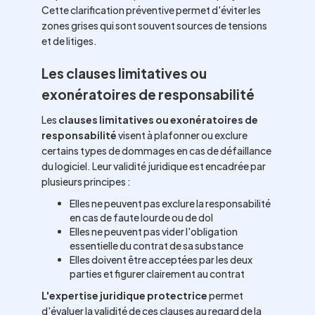
Cette clarification préventive permet d'éviter les
zones grises qui sont souvent sources de tensions
et de litiges.
Les clauses limitatives ou
exonératoires de responsabilité
Les
clauses limitatives ou exonératoires de
responsabilité
visent à plafonner ou exclure
certains types de dommages en cas de défaillance
du logiciel. Leur validité juridique est encadrée par
plusieurs principes :
Elles ne peuvent pas exclure la responsabilité
en cas de faute lourde ou de dol
Elles ne peuvent pas vider l'obligation
essentielle du contrat de sa substance
Elles doivent être acceptées par les deux
parties et figurer clairement au contrat
L'expertise juridique protectrice
permet
d'évaluer la validité de ces clauses au regard de la