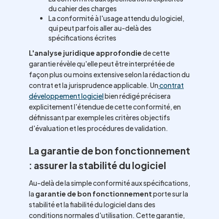
du cahier des charges
La conformité à l'usage attendu du logiciel,
qui peut parfois aller au-delà des
spécifications écrites
L'analyse juridique approfondie
de cette
garantie révèle qu'elle peut être interprétée de
façon plus ou moins extensive selon la rédaction du
contrat et la jurisprudence applicable. Un
contrat
développement logiciel
bien rédigé précisera
explicitement l'étendue de cette conformité, en
définissant par exemple les critères objectifs
d'évaluation et les procédures de validation.
La garantie de bon fonctionnement
: assurer la stabilité du logiciel
Au-delà de la simple conformité aux spécifications,
la
garantie de bon fonctionnement
porte sur la
stabilité et la fiabilité du logiciel dans des
conditions normales d'utilisation. Cette garantie,