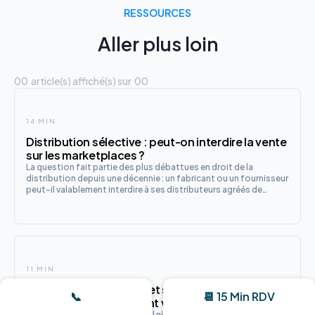
RESSOURCES
Aller plus loin
00
article(s) affiché(s) sur
00
14 MIN
Distribution sélective : peut-on interdire la vente
sur les marketplaces ?
La question fait partie des plus débattues en droit de la
distribution depuis une décennie : un fabricant ou un fournisseur
peut-il valablement interdire à ses distributeurs agréés de
vendre ses produits sur des plateformes comme Amazon,
Cdiscount ou Fnac Marketplace ? La réponse est oui, sous condi
11 MIN
Convention de preuve et signature électronique
📞
📆 15 Min RDV
: sécuriser juridiquement vos contrats digitaux
La signature qualifiée est le seul niveau pour lequel la loi