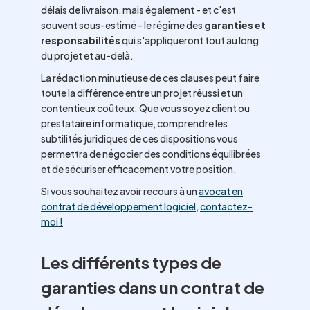
délais de livraison, mais également - et c'est
souvent sous-estimé - le régime des
garanties et
responsabilités
qui s'appliqueront tout au long
du projet et au-delà.
La rédaction minutieuse de ces clauses peut faire
toute la différence entre un projet réussi et un
contentieux coûteux. Que vous soyez client ou
prestataire informatique, comprendre les
subtilités juridiques de ces dispositions vous
permettra de négocier des conditions équilibrées
et de sécuriser efficacement votre position.
Si vous souhaitez avoir recours à un
avocat en
contrat de développement logiciel
,
contactez-
moi !
Les différents types de
garanties dans un contrat de