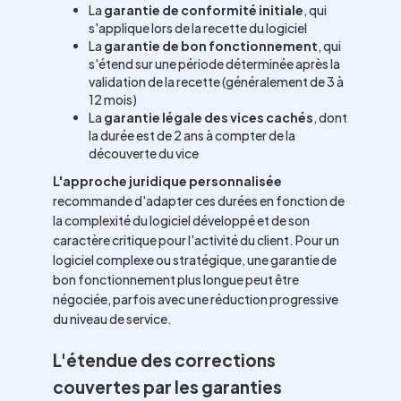
La
garantie de conformité initiale
, qui
s'applique lors de la recette du logiciel
La
garantie de bon fonctionnement
, qui
s'étend sur une période déterminée après la
validation de la recette (généralement de 3 à
12 mois)
La
garantie légale des vices cachés
, dont
la durée est de 2 ans à compter de la
découverte du vice
L'approche juridique personnalisée
recommande d'adapter ces durées en fonction de
la complexité du logiciel développé et de son
caractère critique pour l'activité du client. Pour un
logiciel complexe ou stratégique, une garantie de
bon fonctionnement plus longue peut être
négociée, parfois avec une réduction progressive
du niveau de service.
L'étendue des corrections
couvertes par les garanties