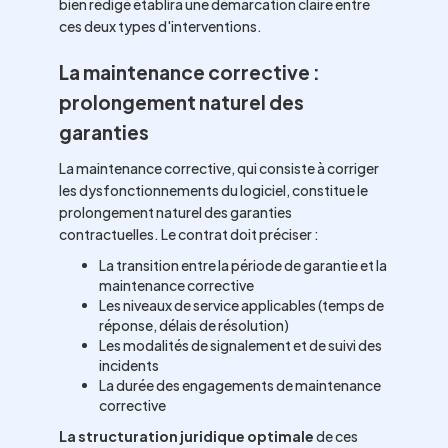
bien rédigé établira une démarcation claire entre
ces deux types d'interventions.
La maintenance corrective :
prolongement naturel des
garanties
La maintenance corrective, qui consiste à corriger
les dysfonctionnements du logiciel, constitue le
prolongement naturel des garanties
contractuelles. Le contrat doit préciser :
La transition entre la période de garantie et la
maintenance corrective
Les niveaux de service applicables (temps de
réponse, délais de résolution)
Les modalités de signalement et de suivi des
incidents
La durée des engagements de maintenance
corrective
La structuration juridique optimale
de ces