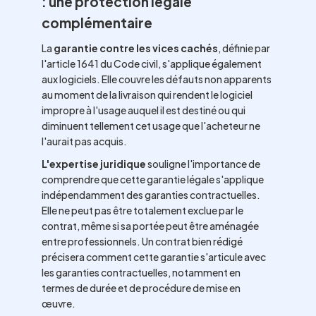
: une protection légale
complémentaire
La
garantie contre les vices cachés
, définie par
l'article 1641 du Code civil, s'applique également
aux logiciels. Elle couvre les défauts non apparents
au moment de la livraison qui rendent le logiciel
impropre à l'usage auquel il est destiné ou qui
diminuent tellement cet usage que l'acheteur ne
l'aurait pas acquis.
L'expertise juridique
souligne l'importance de
comprendre que cette garantie légale s'applique
indépendamment des garanties contractuelles.
Elle ne peut pas être totalement exclue par le
contrat, même si sa portée peut être aménagée
entre professionnels. Un contrat bien rédigé
précisera comment cette garantie s'articule avec
les garanties contractuelles, notamment en
termes de durée et de procédure de mise en
œuvre.