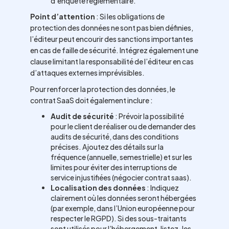
d’enquête réglementaire.
Point d’attention
: Si les obligations de
protection des données ne sont pas bien définies,
l’éditeur peut encourir des sanctions importantes
en cas de faille de sécurité. Intégrez également une
clause limitant la responsabilité de l’éditeur en cas
d’attaques externes imprévisibles.
Pour renforcer la protection des données, le
contrat SaaS doit également inclure :
Audit de sécurité
: Prévoir la possibilité
pour le client de réaliser ou de demander des
audits de sécurité, dans des conditions
précises. Ajoutez des détails sur la
fréquence (annuelle, semestrielle) et sur les
limites pour éviter des interruptions de
service injustifiées (négocier contrat saas).
Localisation des données
: Indiquez
clairement où les données seront hébergées
(par exemple, dans l’Union européenne pour
respecter le RGPD). Si des sous-traitants
sont utilisés pour l’hébergement, listez-les