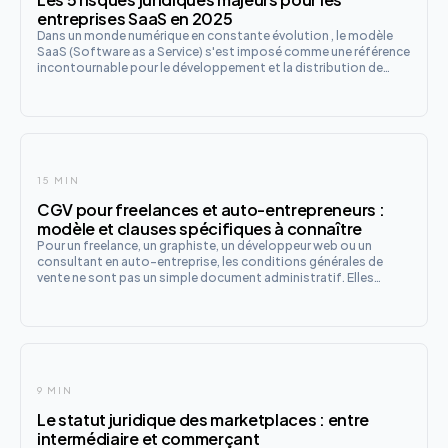
entreprises SaaS en 2025
Dans un monde numérique en constante évolution , le modèle
SaaS (Software as a Service) s'est imposé comme une référence
incontournable pour le développement et la distribution de
logiciels. Si ce modèle offre flexibilité et efficacité , il expose
également les entreprises à des risques juridiques s
15 MIN
CGV pour freelances et auto-entrepreneurs :
modèle et clauses spécifiques à connaître
Pour un freelance, un graphiste, un développeur web ou un
consultant en auto-entreprise, les conditions générales de
vente ne sont pas un simple document administratif. Elles
constituent la colonne vertébrale juridique de la relation client,
le seul support écrit qui encadre réellement les prix, les
9 MIN
Le statut juridique des marketplaces : entre
intermédiaire et commerçant