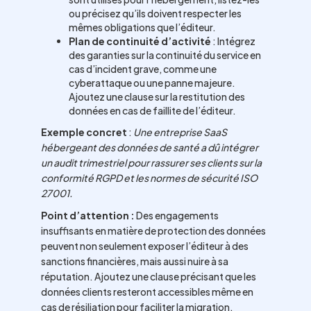
ou précisez qu’ils doivent respecter les
mêmes obligations que l’éditeur.
Plan de continuité d’activité
: Intégrez
des garanties sur la continuité du service en
cas d’incident grave, comme une
cyberattaque ou une panne majeure.
Ajoutez une clause sur la restitution des
données en cas de faillite de l’éditeur.
Exemple concret
:
Une entreprise SaaS
hébergeant des données de santé a dû intégrer
un audit trimestriel pour rassurer ses clients sur la
conformité RGPD et les normes de sécurité ISO
27001.
Point d’attention :
Des engagements
insuffisants en matière de protection des données
peuvent non seulement exposer l’éditeur à des
sanctions financières, mais aussi nuire à sa
réputation. Ajoutez une clause précisant que les
données clients resteront accessibles même en
cas de résiliation pour faciliter la migration.