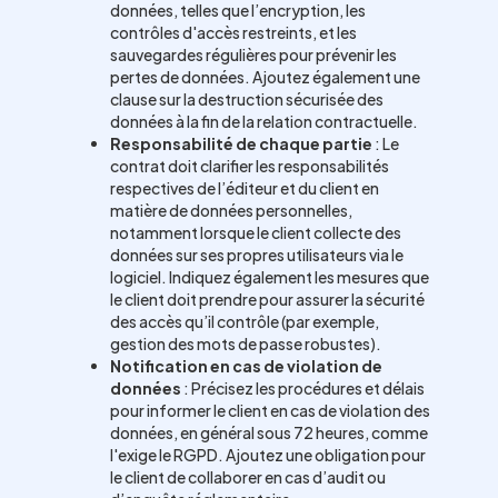
données, telles que l’encryption, les
contrôles d'accès restreints, et les
sauvegardes régulières pour prévenir les
pertes de données. Ajoutez également une
clause sur la destruction sécurisée des
données à la fin de la relation contractuelle.
Responsabilité de chaque partie
: Le
contrat doit clarifier les responsabilités
respectives de l’éditeur et du client en
matière de données personnelles,
notamment lorsque le client collecte des
données sur ses propres utilisateurs via le
logiciel. Indiquez également les mesures que
le client doit prendre pour assurer la sécurité
des accès qu’il contrôle (par exemple,
gestion des mots de passe robustes).
Notification en cas de violation de
données
: Précisez les procédures et délais
pour informer le client en cas de violation des
données, en général sous 72 heures, comme
l'exige le RGPD. Ajoutez une obligation pour
le client de collaborer en cas d’audit ou