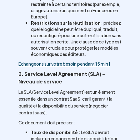
restreinte à certains territoires (par exemple,
usage autorisé uniquement en France ou en
Europe).
Restrictions sur la réutilisation
: précisez
que le logiciel ne peut être dupliqué, traduit,
ou reconfiguré pour une autre utilisation sans
autorisation écrite. Une clause de ce type est
souvent cruciale pour protéger les modèles
économiques des éditeurs.
Echangeons sur votre besoin pendant 15 min !
2. Service Level Agreement (SLA) –
Niveau de service
Le SLA (Service Level Agreement) est un élément
essentiel dans un contrat SaaS, car il garantit la
qualité et la disponibilité du service (négocier
contrat saas).
Ce document doit préciser :
Taux de disponibilité :
Le SLA devrait
inclure un engagement de disponibilité (par