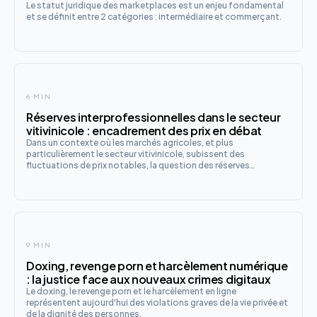
Le statut juridique des marketplaces est un enjeu fondamental
et se définit entre 2 catégories : intermédiaire et commerçant.
6 MIN
Réserves interprofessionnelles dans le secteur
vitivinicole : encadrement des prix en débat
Dans un contexte où les marchés agricoles, et plus
particulièrement le secteur vitivinicole, subissent des
fluctuations de prix notables, la question des réserves
interprofessionnelles émerge avec force. L’ Autorité de la
concurrence a récemment été saisie pour évaluer la possibilité
de mettre en pl
9 MIN
Doxing, revenge porn et harcèlement numérique
: la justice face aux nouveaux crimes digitaux
Le doxing, le revenge porn et le harcèlement en ligne
représentent aujourd'hui des violations graves de la vie privée et
de la dignité des personnes.