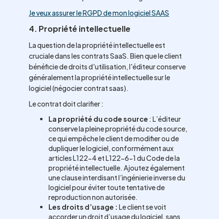
Je veux assurer le RGPD de mon logiciel SAAS
4. Propriété intellectuelle
La question de la propriété intellectuelle est
cruciale dans les contrats SaaS. Bien que le client
bénéficie de droits d'utilisation, l'éditeur conserve
généralement la propriété intellectuelle sur le
logiciel (négocier contrat saas).
Le contrat doit clarifier :
La propriété du code source
: L’éditeur
conserve la pleine propriété du code source,
ce qui empêche le client de modifier ou de
dupliquer le logiciel, conformément aux
articles L122-4 et L122-6-1 du Code de la
propriété intellectuelle. Ajoutez également
une clause interdisant l’ingénierie inverse du
logiciel pour éviter toute tentative de
reproduction non autorisée.
Les droits d’usage :
Le client se voit
accorder un droit d’usage du logiciel, sans