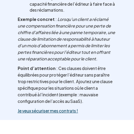
capacité financière de l’éditeur à faire face à
des réclamations.
Exemple concret
:
Lorsqu’un client a réclamé
une compensation financière pour une perte de
chiffre d’affaires liée à une panne temporaire, une
clause de limitation de responsabilité à hauteur
d’un mois d’abonnement a permis de limiter les
pertes financières pour l’éditeur tout en offrant
une réparation acceptable pour le client.
Point d’attention
: Ces clauses doivent être
équilibrées pour protéger l’éditeur sans paraître
trop restrictives pour le client. Ajoutez une clause
spécifique pour les situations où le client a
contribué à l’incident (exemple : mauvaise
configuration de l’accès au SaaS).
Je veux sécuriser mes contrats !