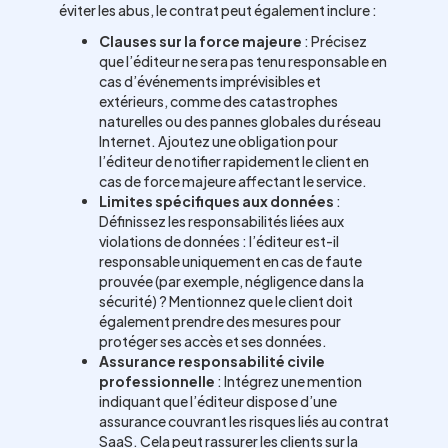
éviter les abus, le contrat peut également inclure :
Clauses sur la force majeure
: Précisez
que l’éditeur ne sera pas tenu responsable en
cas d’événements imprévisibles et
extérieurs, comme des catastrophes
naturelles ou des pannes globales du réseau
Internet. Ajoutez une obligation pour
l’éditeur de notifier rapidement le client en
cas de force majeure affectant le service.
Limites spécifiques aux données
:
Définissez les responsabilités liées aux
violations de données : l’éditeur est-il
responsable uniquement en cas de faute
prouvée (par exemple, négligence dans la
sécurité) ? Mentionnez que le client doit
également prendre des mesures pour
protéger ses accès et ses données.
Assurance responsabilité civile
professionnelle
: Intégrez une mention
indiquant que l’éditeur dispose d’une
assurance couvrant les risques liés au contrat
SaaS. Cela peut rassurer les clients sur la