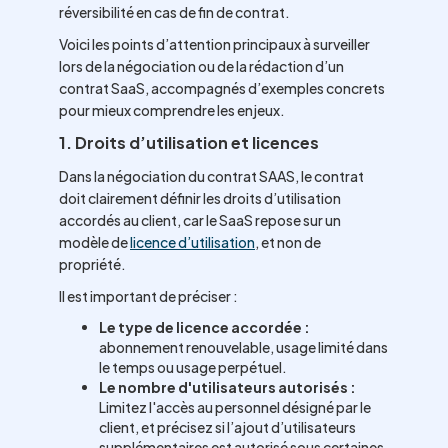
réversibilité en cas de fin de contrat.
Voici les points d’attention principaux à surveiller
lors de la négociation ou de la rédaction d’un
contrat SaaS, accompagnés d’exemples concrets
pour mieux comprendre les enjeux.
1. Droits d’utilisation et licences
Dans la négociation du contrat SAAS, le contrat
doit clairement définir les droits d’utilisation
accordés au client, car le SaaS repose sur un
modèle de
licence d’utilisation
, et non de
propriété.
Il est important de préciser :
Le type de licence accordée :
abonnement renouvelable, usage limité dans
le temps ou usage perpétuel.
Le nombre d'utilisateurs autorisés :
Limitez l'accès au personnel désigné par le
client, et précisez si l’ajout d’utilisateurs
supplémentaires est autorisé sous certaines