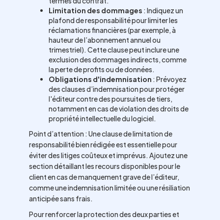
termes du contrat.
Limitation des dommages
: Indiquez un
plafond de responsabilité pour limiter les
réclamations financières (par exemple, à
hauteur de l’abonnement annuel ou
trimestriel). Cette clause peut inclure une
exclusion des dommages indirects, comme
la perte de profits ou de données.
Obligations d'indemnisation
: Prévoyez
des clauses d’indemnisation pour protéger
l'éditeur contre des poursuites de tiers,
notamment en cas de violation des droits de
propriété intellectuelle du logiciel.
Point d’attention : Une clause de limitation de
responsabilité bien rédigée est essentielle pour
éviter des litiges coûteux et imprévus. Ajoutez une
section détaillant les recours disponibles pour le
client en cas de manquement grave de l’éditeur,
comme une indemnisation limitée ou une résiliation
anticipée sans frais.
Pour renforcer la protection des deux parties et