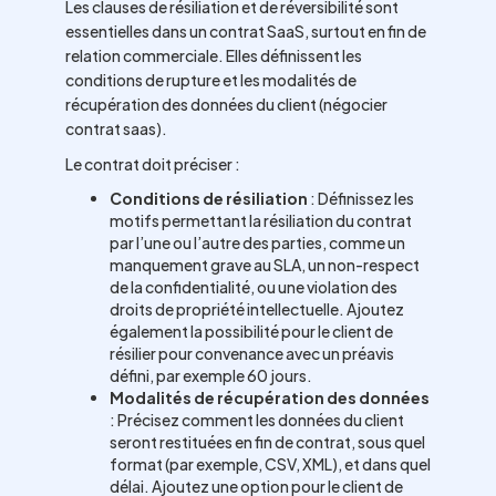
Les clauses de résiliation et de réversibilité sont
essentielles dans un contrat SaaS, surtout en fin de
relation commerciale. Elles définissent les
conditions de rupture et les modalités de
récupération des données du client (négocier
contrat saas).
Le contrat doit préciser :
Conditions de résiliation
: Définissez les
motifs permettant la résiliation du contrat
par l’une ou l’autre des parties, comme un
manquement grave au SLA, un non-respect
de la confidentialité, ou une violation des
droits de propriété intellectuelle. Ajoutez
également la possibilité pour le client de
résilier pour convenance avec un préavis
défini, par exemple 60 jours.
Modalités de récupération des données
: Précisez comment les données du client
seront restituées en fin de contrat, sous quel
format (par exemple, CSV, XML), et dans quel
délai. Ajoutez une option pour le client de