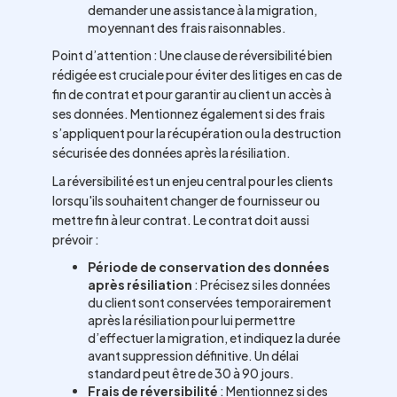
demander une assistance à la migration,
moyennant des frais raisonnables.
Point d’attention : Une clause de réversibilité bien
rédigée est cruciale pour éviter des litiges en cas de
fin de contrat et pour garantir au client un accès à
ses données. Mentionnez également si des frais
s’appliquent pour la récupération ou la destruction
sécurisée des données après la résiliation.
La réversibilité est un enjeu central pour les clients
lorsqu'ils souhaitent changer de fournisseur ou
mettre fin à leur contrat. Le contrat doit aussi
prévoir :
Période de conservation des données
après résiliation
: Précisez si les données
du client sont conservées temporairement
après la résiliation pour lui permettre
d’effectuer la migration, et indiquez la durée
avant suppression définitive. Un délai
standard peut être de 30 à 90 jours.
Frais de réversibilité
: Mentionnez si des