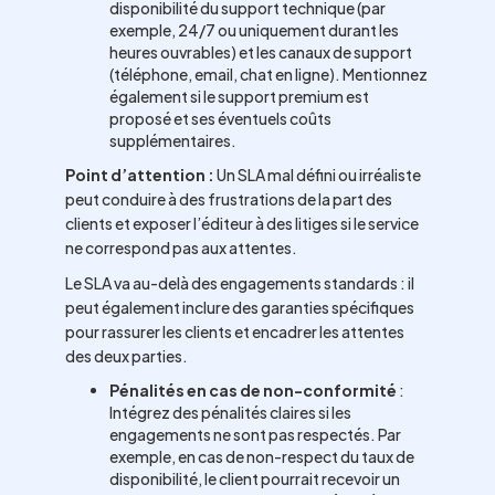
disponibilité du support technique (par
exemple, 24/7 ou uniquement durant les
heures ouvrables) et les canaux de support
(téléphone, email, chat en ligne). Mentionnez
également si le support premium est
proposé et ses éventuels coûts
supplémentaires.
Point d’attention :
Un SLA mal défini ou irréaliste
peut conduire à des frustrations de la part des
clients et exposer l’éditeur à des litiges si le service
ne correspond pas aux attentes.
Le SLA va au-delà des engagements standards : il
peut également inclure des garanties spécifiques
pour rassurer les clients et encadrer les attentes
des deux parties.
Pénalités en cas de non-conformité
:
Intégrez des pénalités claires si les
engagements ne sont pas respectés. Par
exemple, en cas de non-respect du taux de
disponibilité, le client pourrait recevoir un