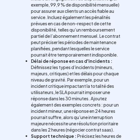
exemple, 99,9 % de disponibilité mensuelle)
pour assurer aux clients un accès fiable au
service. Incluez également les pénalités
prévues en cas de non-respect de cette
disponibilité, telles qu’un remboursement
partiel de l’abonnement mensuel. Le contrat
peut préciser les périodes de maintenance
planifiées, pendant lesquelles le service
pourrait être temporairement indisponible.
Délai de réponse en cas d'incidents :
Définissez les types d’incidents (mineurs,
majeurs, critiques) et les délais pour chaque
niveau de gravité. Par exemple, pour un
incident critique impactant la totalité des
utilisateurs, le SLA pourrait imposer une
réponse dans les 30 minutes. Ajoutez
également des exemples concrets : pour un
incident mineur, une réponse en 24 heures
pourrait suffire, alors qu’une interruption
majeure nécessite une résolution prioritaire
dans les 2 heures (négocier contrat saas).
Support technique :
Précisez les heures de