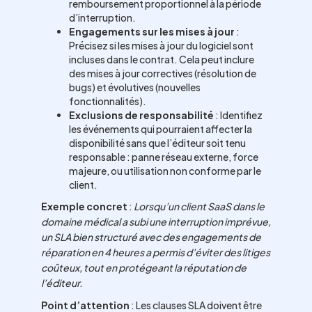
remboursement proportionnel à la période
d’interruption.
Engagements sur les mises à jour
:
Précisez si les mises à jour du logiciel sont
incluses dans le contrat. Cela peut inclure
des mises à jour correctives (résolution de
bugs) et évolutives (nouvelles
fonctionnalités).
Exclusions de responsabilité
: Identifiez
les événements qui pourraient affecter la
disponibilité sans que l’éditeur soit tenu
responsable : panne réseau externe, force
majeure, ou utilisation non conforme par le
client.
Exemple concret
:
Lorsqu’un client SaaS dans le
domaine médical a subi une interruption imprévue,
un SLA bien structuré avec des engagements de
réparation en 4 heures a permis d’éviter des litiges
coûteux, tout en protégeant la réputation de
l’éditeur.
Point d’attention
: Les clauses SLA doivent être