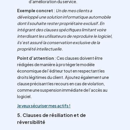
d’amélioration du service.
Exemple concret
:
Un de mes clients a
développé une solution informatique automobile
dont il souhaite rester propriétaire exclusif. En
intégrant des clauses spécifiques limitant voire
interdisant les utilisateurs de reproduire le logiciel,
il s’est assuré la conservation exclusive de la
propriété intellectuelle.
Point d’attention
: Ces clauses doivent être
rédigées de manière à protéger le modèle
économique de l’éditeur tout en respectant les
droits légitimes du client. Ajoutez également une
clause précisant les recours en cas de violation,
comme une suspension immédiate de l’accès au
logiciel.
Je veux sécuriser mes actifs !
5. Clauses de résiliation et de
réversibilité