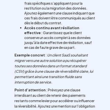
frais spécifiques s’appliquent pour la
restitution ou la migration des données.
Ajoutez également une clause indiquant que
ces frais doivent être communiqués au client
dès le début du contrat.
Accès continu avant résiliation
effective
: Garantissez que le client
conserve un accès complet à ses données
jusqu'à la date effective de résiliation, sauf
en cas de faute grave de sa part.
Exemple concret
:
Un client SaaS souhaitant
migrer vers une autre solution a pu récupérer
toutes ses données dans un format standard
(CSV) grâce à une clause de réversibilité claire, lui
permettant ainsi une transition fluide sans
interruption de service.
Point d’attention
: Prévoyez une clause
interdisant au client de retenir des paiements
restants comme levier pour accélérer ou influencer
la réversibilité. Ajoutez une mention sur l'obligation