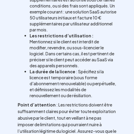
conditions, ou si des frais sont appliqués. Un
exemple courant : une solution SaaS autorise
50 utilisateurs initiaux et facture 10 €
supplémentaires par utilisateur additionnel
par mois.
Les restrictions d’utilisation :
Mentionnez si le client est interdit de
modifier, revendre, ou sous-licencier le
logiciel. Dans certains cas, il est pertinent de
préciser si le client peut accéder au SaaS via
des appareils personnels.
La durée de la licence
: Spécifiez si la
licence est temporaire (sous forme
d'abonnement renouvelable) ou perpétuelle,
et définissez les modalités de
renouvellement ou de résiliation.
Point d’attention
: Les restrictions doivent être
suffisamment claires pour éviter toute exploitation
abusive par le client, tout en veillant à ne pas
imposer de limitations qui pourraient nuire à
l’utilisation légitime du logiciel. Assurez-vous que le