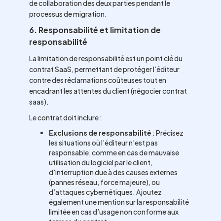
de collaboration des deux parties pendant le
processus de migration.
6. Responsabilité et limitation de
responsabilité
La limitation de responsabilité est un point clé du
contrat SaaS, permettant de protéger l’éditeur
contre des réclamations coûteuses tout en
encadrant les attentes du client (négocier contrat
saas).
Le contrat doit inclure :
Exclusions de responsabilité
: Précisez
les situations où l’éditeur n’est pas
responsable, comme en cas de mauvaise
utilisation du logiciel par le client,
d'interruption due à des causes externes
(pannes réseau, force majeure), ou
d’attaques cybernétiques. Ajoutez
également une mention sur la responsabilité
limitée en cas d’usage non conforme aux