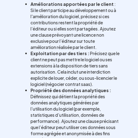
Améliorations apportées par le client
:
Si le client participe au développement ou à
l'amélioration du logiciel, précisez si ces
contributions restent la propriété de
l’éditeur ou si elles sont partagées. Ajoutez
une clause prévoyant une licence non
exclusive pour l’éditeur sur toute
amélioration réalisée par le client.
Exploitation par des tiers :
Précisez que le
client ne peut pas mettre le logiciel ou ses
extensions à la disposition de tiers sans
autorisation. Cela inclut une interdiction
explicite de louer, céder, ou sous-licencier le
logiciel (négocier contrat saas).
Propriété des données analytiques :
Définissez qui détient la propriété des
données analytiques générées par
l’utilisation du logiciel (par exemple,
statistiques d’utilisation, données de
performance). Ajoutez une clause précisant
que l’éditeur peut utiliser ces données sous
forme agrégée et anonymisée à des fins