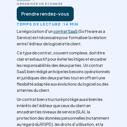
ORGANISER UN ÉCHANGE
Prendre rendez-vous
TEMPS DE LECTURE :
14 MIN
La négociation d'un
contrat SaaS
(Software as a
Service) est nécessaire pour formaliser la relation
entre l'éditeur de logiciel et le client.
Ce type de contrat, souvent complexe, doit être
clair et exhaustif pour éviter les litiges et encadrer
les responsabilités des deux parties. Un contrat
SaaS bien rédigé anticipe les besoins opérationnels
et juridiques des deux parties tout en offrant une
flexibilité adaptée aux évolutions du logiciel ou des
attentes du client.
Un contrat bien structuré protège aussi bien les
intérêts de l’éditeur que ceux du client en
encadrant les niveaux de service (SLA), la
protection des données personnelles (notamment
au regard du RGPD), les droits d’utilisation, et la