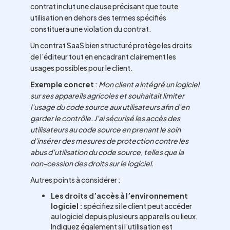
contrat inclut une clause précisant que toute
utilisation en dehors des termes spécifiés
constituera une violation du contrat.
Un contrat SaaS bien structuré protège les droits
de l’éditeur tout en encadrant clairement les
usages possibles pour le client.
Exemple concret
:
Mon client a intégré un logiciel
sur ses appareils agricoles et souhaitait limiter
l’usage du code source aux utilisateurs afin d’en
garder le contrôle. J’ai sécurisé les accès des
utilisateurs au code source en prenant le soin
d’insérer des mesures de protection contre les
abus d’utilisation du code source, telles que la
non-cession des droits sur le logiciel.
Autres points à considérer :
Les droits d’accès à l’environnement
logiciel :
spécifiez si le client peut accéder
au logiciel depuis plusieurs appareils ou lieux.
Indiquez également si l’utilisation est