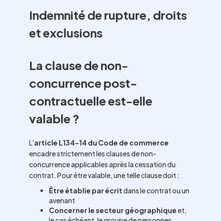
Indemnité de rupture, droits
et exclusions
La clause de non-
concurrence post-
contractuelle est-elle
valable ?
L'
article L134-14 du Code de commerce
encadre strictement les clauses de non-
concurrence applicables après la cessation du
contrat. Pour être valable, une telle clause doit :
Être établie par écrit
dans le contrat ou un
avenant
Concerner le secteur géographique
et,
le cas échéant, le groupe de personnes