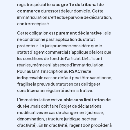
registre spécial tenu au
greffe du tribunal de
commerce
du ressort de leur domicile. Cette
immatriculation s'effectue par voie de déclaration,
contre récépissé.
Cette obligation est
purement déclarative
: elle
ne conditionne pas l'application du statut
protecteur. La jurisprudence considère que le
statut d'agent commercial s'applique dès lors que
les conditions de fond de l'article L134-1 sont
réunies, même en l'absence d'immatriculation.
Pour autant, l'inscription au
RSAC
reste
indispensable car son défaut peut être sanctionné,
fragilise la preuve du statut en cas de litige et
constitue une irrégularité administrative.
L'immatriculation est
valable sans limitation de
durée
, mais doit faire l'objet de déclarations
modificatives en cas de changement (adresse,
dénomination, structure juridique, secteur
d'activité). En fin d'activité, l'agent doit procéder à