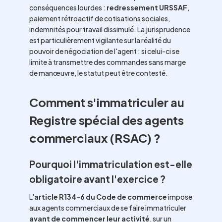
conséquences lourdes :
redressement URSSAF
,
paiement rétroactif de cotisations sociales,
indemnités pour travail dissimulé. La jurisprudence
est particulièrement vigilante sur la réalité du
pouvoir de négociation de l'agent : si celui-ci se
limite à transmettre des commandes sans marge
de manœuvre, le statut peut être contesté.
Comment s'immatriculer au
Registre spécial des agents
commerciaux (RSAC) ?
Pourquoi l'immatriculation est-elle
obligatoire avant l'exercice ?
L'
article R134-6 du Code de commerce
impose
aux agents commerciaux de se faire immatriculer
avant de commencer leur activité
, sur un