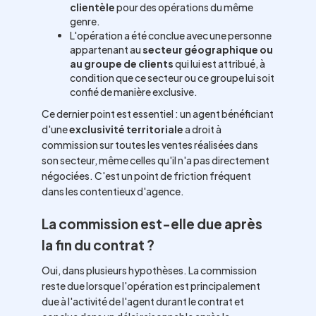
clientèle
pour des opérations du même
genre.
L'opération a été conclue avec une personne
appartenant au
secteur géographique ou
au groupe de clients
qui lui est attribué, à
condition que ce secteur ou ce groupe lui soit
confié de manière exclusive.
Ce dernier point est essentiel : un agent bénéficiant
d'une
exclusivité territoriale
a droit à
commission sur toutes les ventes réalisées dans
son secteur, même celles qu'il n'a pas directement
négociées. C'est un point de friction fréquent
dans les contentieux d'agence.
La commission est-elle due après
la fin du contrat ?
Oui, dans plusieurs hypothèses. La commission
reste due lorsque l'opération est principalement
due à l'activité de l'agent durant le contrat et