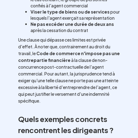
confiés à l'agent commercial
Viser le type de biens ou de services
pour
lesquels l'agent exerçait sa représentation
Ne pas excéder une durée de deux ans
après la cessation du contrat
Une clause qui dépasse ces limites est privée
d'effet. À noter que, contrairement au droit du
travail, le
Code de commerce n'impose pas une
contrepartie financière
à la clause de non-
concurrence post-contractuelle de l'agent
commercial. Pour autant, la jurisprudence tend à
exiger qu'une telle clause ne porte pas une atteinte
excessive à la liberté d'entreprendre de l'agent, ce
qui peut justifier le versement d'une indemnité
spécifique.
Quels exemples concrets
rencontrent les dirigeants ?