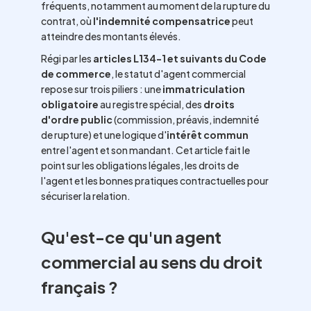
fréquents, notamment au moment de la rupture du
contrat, où
l'indemnité compensatrice
peut
atteindre des montants élevés.
Régi par les
articles L134-1 et suivants du Code
de commerce
, le statut d'agent commercial
repose sur trois piliers : une
immatriculation
obligatoire
au registre spécial, des
droits
d'ordre public
(commission, préavis, indemnité
de rupture) et une logique d'
intérêt commun
entre l'agent et son mandant. Cet article fait le
point sur les obligations légales, les droits de
l'agent et les bonnes pratiques contractuelles pour
sécuriser la relation.
Qu'est-ce qu'un agent
commercial au sens du droit
français ?