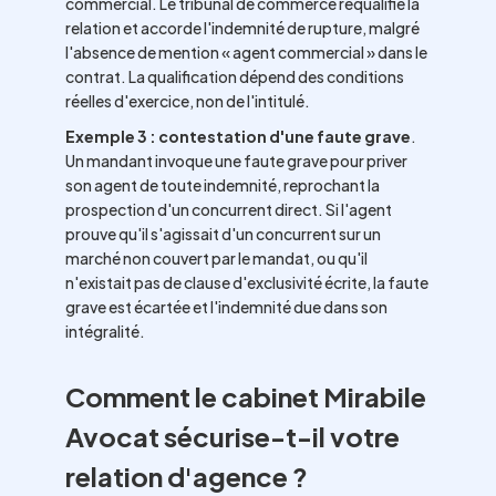
commercial. Le tribunal de commerce requalifie la
relation et accorde l'indemnité de rupture, malgré
l'absence de mention « agent commercial » dans le
contrat. La qualification dépend des conditions
réelles d'exercice, non de l'intitulé.
Exemple 3 : contestation d'une faute grave
.
Un mandant invoque une faute grave pour priver
son agent de toute indemnité, reprochant la
prospection d'un concurrent direct. Si l'agent
prouve qu'il s'agissait d'un concurrent sur un
marché non couvert par le mandat, ou qu'il
n'existait pas de clause d'exclusivité écrite, la faute
grave est écartée et l'indemnité due dans son
intégralité.
Comment le cabinet Mirabile
Avocat sécurise-t-il votre
relation d'agence ?