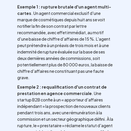
Exemple 1 : rupture brutale d'un agent multi-
cartes
. Un agent commercial exclusif d'une
marque de cosmétiques depuis huit ans se voit
notifier la fin de son contrat par lettre
recommandée, avec effet immédiat, au motif
d'une baisse de chiffre d'affaires de 15 %. L'agent
peut prétendre à un préavis de trois mois et à une
indemnité de rupture évaluée sur la base de ses
deux dernières années de commissions, soit
potentiellement plus de 80 000 euros, la baisse de
chiffre d'affaires ne constituant pas une faute
grave.
Exemple 2 : requalification d'un contrat de
prestation en agence commerciale
. Une
startup B2B confie à un « apporteur d'affaires
indépendant » la prospection de nouveaux clients
pendant trois ans, avec une rémunération à la
commission et un secteur géographique défini. À la
rupture, le « prestataire » réclame le statut d'agent