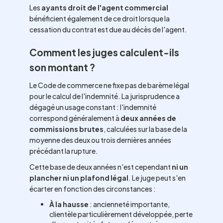
Les
ayants droit de l'agent commercial
bénéficient également de ce droit lorsque la
cessation du contrat est due au décès de l'agent.
Comment les juges calculent-ils
son montant ?
Le Code de commerce ne fixe pas de barème légal
pour le calcul de l'indemnité. La jurisprudence a
dégagé un usage constant : l'indemnité
correspond généralement à
deux années de
commissions brutes
, calculées sur la base de la
moyenne des deux ou trois dernières années
précédant la rupture.
Cette base de deux années n'est cependant
ni un
plancher ni un plafond légal
. Le juge peut s'en
écarter en fonction des circonstances :
À la hausse
: ancienneté importante,
clientèle particulièrement développée, perte