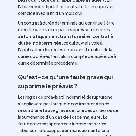
l'absence de stipulation contraire, la fin du préavis
coïncide avec la fin d'un mois civil.
Un contrat à durée déterminée qui continue à être
exécuté par les deux parties après son terme est
automatiquement transformé en contrat à
durée indéterminée
, ce qui ouvre la voie à
l'application des règles de préavis. Le calcul de la
durée du préavis tient alors compte de la période à
durée déterminée précédente.
Qu'est-ce qu'une faute grave qui
supprime le préavis ?
Les règles de préavis et l'indemnité de rupture ne
s'appliquent pas lorsque le contrat prend fin en
raison d'une
faute grave
de l'une des parties ou de
la survenance d'un
cas de force majeure
. La
faute grave est appréciée strictement par les
tribunaux : elle suppose un manquement d'une