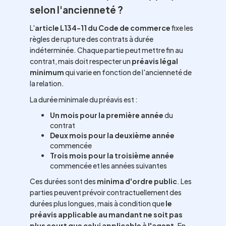
selon l'ancienneté ?
L'
article L134-11 du Code de commerce
fixe les
règles de rupture des contrats à durée
indéterminée. Chaque partie peut mettre fin au
contrat, mais doit respecter un
préavis légal
minimum
qui varie en fonction de l'ancienneté de
la relation.
La durée minimale du préavis est :
Un mois pour la première année
du
contrat
Deux mois pour la deuxième année
commencée
Trois mois pour la troisième année
commencée et les années suivantes
Ces durées sont des
minima d'ordre public
. Les
parties peuvent prévoir contractuellement des
durées plus longues, mais à condition que
le
préavis applicable au mandant ne soit pas
plus court que celui applicable à l'agent
. En