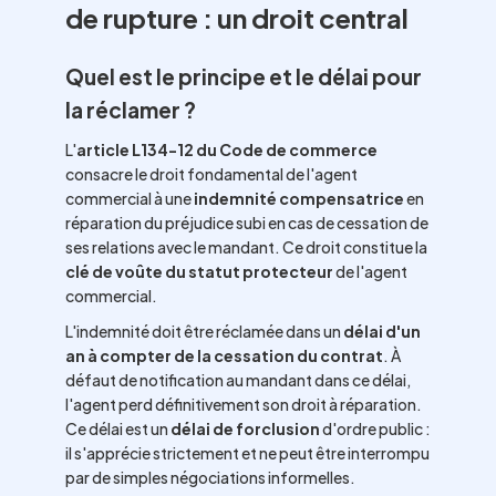
de rupture : un droit central
Quel est le principe et le délai pour
la réclamer ?
L'
article L134-12 du Code de commerce
consacre le droit fondamental de l'agent
commercial à une
indemnité compensatrice
en
réparation du préjudice subi en cas de cessation de
ses relations avec le mandant. Ce droit constitue la
clé de voûte du statut protecteur
de l'agent
commercial.
L'indemnité doit être réclamée dans un
délai d'un
an à compter de la cessation du contrat
. À
défaut de notification au mandant dans ce délai,
l'agent perd définitivement son droit à réparation.
Ce délai est un
délai de forclusion
d'ordre public :
il s'apprécie strictement et ne peut être interrompu
par de simples négociations informelles.