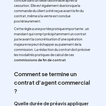
conclue dans un délai raisonnable après la
cessation. Elle est également due lorsque la
commande du client a été reçue avant la fin du
contrat, même si la vente est conclue
postérieurement.
Cette règle a une portée pratique importante : un
mandant qui rompt précipitamment un contrat
juste avant la concrétisation d'une opération
majeure ne peut échapper au paiement de la
commission. La rédaction du contrat doit préciser
les modalités pratiques de calcul de ces
commissions de fin de contrat
.
Comment se termine un
contrat d'agent commercial
?
Quelle durée de préavis appliquer