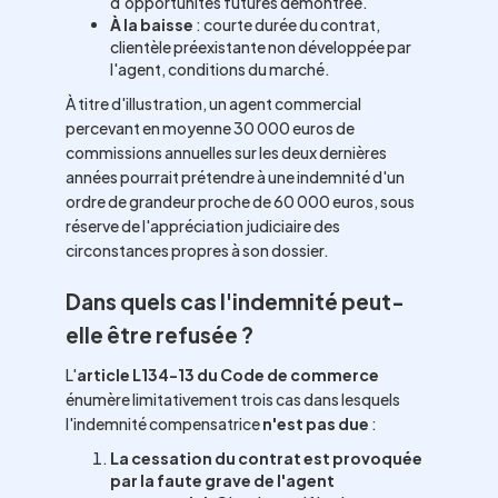
d'opportunités futures démontrée.
À la baisse
: courte durée du contrat,
clientèle préexistante non développée par
l'agent, conditions du marché.
À titre d'illustration, un agent commercial
percevant en moyenne 30 000 euros de
commissions annuelles sur les deux dernières
années pourrait prétendre à une indemnité d'un
ordre de grandeur proche de 60 000 euros, sous
réserve de l'appréciation judiciaire des
circonstances propres à son dossier.
Dans quels cas l'indemnité peut-
elle être refusée ?
L'
article L134-13 du Code de commerce
énumère limitativement trois cas dans lesquels
l'indemnité compensatrice
n'est pas due
:
La cessation du contrat est provoquée
par la faute grave de l'agent