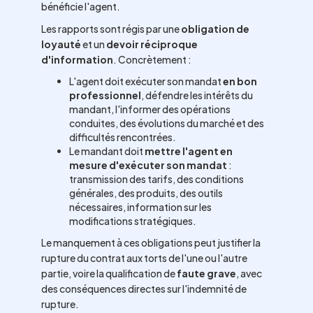
bénéficie l'agent.
Les rapports sont régis par une
obligation de
loyauté
et un
devoir réciproque
d'information
. Concrètement :
L'agent doit exécuter son mandat
en bon
professionnel
, défendre les intérêts du
mandant, l'informer des opérations
conduites, des évolutions du marché et des
difficultés rencontrées.
Le mandant doit
mettre l'agent en
mesure d'exécuter son mandat
:
transmission des tarifs, des conditions
générales, des produits, des outils
nécessaires, information sur les
modifications stratégiques.
Le manquement à ces obligations peut justifier la
rupture du contrat aux torts de l'une ou l'autre
partie, voire la qualification de
faute grave
, avec
des conséquences directes sur l'indemnité de
rupture.