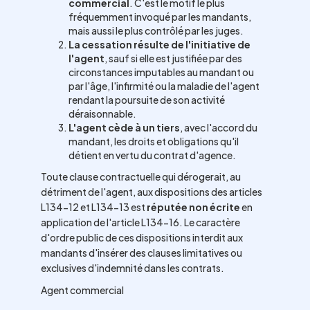
commercial
. C'est le motif le plus
fréquemment invoqué par les mandants,
mais aussi le plus contrôlé par les juges.
La cessation résulte de l'initiative de
l'agent
, sauf si elle est justifiée par des
circonstances imputables au mandant ou
par l'âge, l'infirmité ou la maladie de l'agent
rendant la poursuite de son activité
déraisonnable.
L'agent cède à un tiers
, avec l'accord du
mandant, les droits et obligations qu'il
détient en vertu du contrat d'agence.
Toute clause contractuelle qui dérogerait, au
détriment de l'agent, aux dispositions des articles
L134-12 et L134-13 est
réputée non écrite
en
application de l'article L134-16. Le caractère
d'ordre public de ces dispositions interdit aux
mandants d'insérer des clauses limitatives ou
exclusives d'indemnité dans les contrats.
Agent commercial