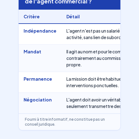
de l'agent commercial ?
Critère
Détail
Indépendance
L'agent n'est pas un salarié : il orga
activité, sans lien de subordination.
Mandat
Il agit au nom et pour le compte de 
contrairement au commissionnaire q
propre.
Permanence
La mission doit être habituelle et stab
interventions ponctuelles.
Négociation
L'agent doit avoir un véritable pouvo
seulement transmettre des bons d
Fourni à titre informatif, ne constitue pas un
conseil juridique.