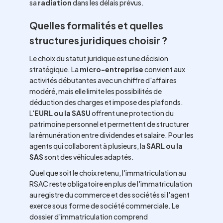
sa
radiation
dans les délais prévus.
Quelles formalités et quelles
structures juridiques choisir ?
Le choix du statut juridique est une décision
stratégique. La
micro-entreprise
convient aux
activités débutantes avec un chiffre d'affaires
modéré, mais elle limite les possibilités de
déduction des charges et impose des plafonds.
L'
EURL ou la SASU
offrent une protection du
patrimoine personnel et permettent de structurer
la rémunération entre dividendes et salaire. Pour les
agents qui collaborent à plusieurs, la
SARL ou la
SAS
sont des véhicules adaptés.
Quel que soit le choix retenu, l'immatriculation au
RSAC reste obligatoire en plus de l'immatriculation
au registre du commerce et des sociétés si l'agent
exerce sous forme de société commerciale. Le
dossier d'immatriculation comprend