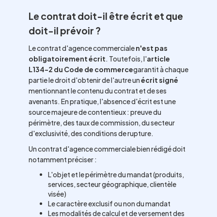
Le contrat doit-il être écrit et que
doit-il prévoir ?
Le contrat d'agence commerciale
n'est pas
obligatoirement écrit
. Toutefois, l'
article
L134-2 du Code de commerce
garantit à chaque
partie le droit d'obtenir de l'autre un
écrit signé
mentionnant le contenu du contrat et de ses
avenants. En pratique, l'absence d'écrit est une
source majeure de contentieux : preuve du
périmètre, des taux de commission, du secteur
d'exclusivité, des conditions de rupture.
Un contrat d'agence commerciale bien rédigé doit
notamment préciser :
L'objet et le périmètre du mandat (produits,
services, secteur géographique, clientèle
visée)
Le caractère exclusif ou non du mandat
Les modalités de calcul et de versement des