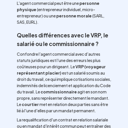
L'agent commercial peut être une
personne
physique
(entrepreneur individuel, micro-
entrepreneur) ou une
personne morale
(SARL,
SAS, EURL).
Quelles différences avec le VRP, le
salarié ou le commissionnaire ?
Confondre l'agent commercial avec d'autres
statuts juridiques est l'une des erreurs les plus
coûteuses pour un dirigeant. Le
VRP (voyageur
représentant placier)
est un salarié soumis au
droit du travail, ce qui implique cotisations sociales,
indemnités de licenciement et application du Code
du travail. Le
commissionnaire
agit en son nom
propre, sans représenter directement le mandant.
Le
courtier
met en relation deux parties sans être
lié à l'une d'elles par un mandat permanent.
La requalification d'un contrat en relation salariale
ou en mandat d'intérêt commun peut entraîner des