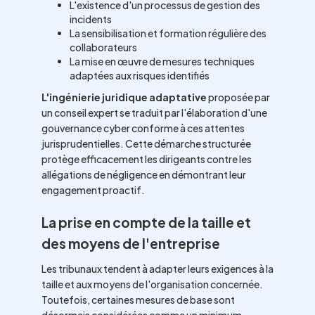
L'existence d'un processus de gestion des
incidents
La sensibilisation et formation régulière des
collaborateurs
La mise en œuvre de mesures techniques
adaptées aux risques identifiés
L'ingénierie juridique adaptative
proposée par
un conseil expert se traduit par l'élaboration d'une
gouvernance cyber conforme à ces attentes
jurisprudentielles. Cette démarche structurée
protège efficacement les dirigeants contre les
allégations de négligence en démontrant leur
engagement proactif.
La prise en compte de la taille et
des moyens de l'entreprise
Les tribunaux tendent à adapter leurs exigences à la
taille et aux moyens de l'organisation concernée.
Toutefois, certaines mesures de base sont