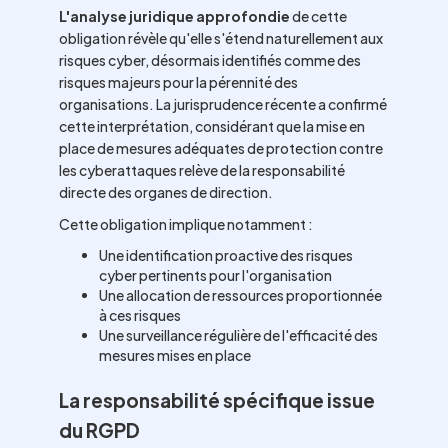
L'analyse juridique approfondie
de cette
obligation révèle qu'elle s'étend naturellement aux
risques cyber, désormais identifiés comme des
risques majeurs pour la pérennité des
organisations. La jurisprudence récente a confirmé
cette interprétation, considérant que la mise en
place de mesures adéquates de protection contre
les cyberattaques relève de la responsabilité
directe des organes de direction.
Cette obligation implique notamment :
Une identification proactive des risques
cyber pertinents pour l'organisation
Une allocation de ressources proportionnée
à ces risques
Une surveillance régulière de l'efficacité des
mesures mises en place
La responsabilité spécifique issue
du RGPD