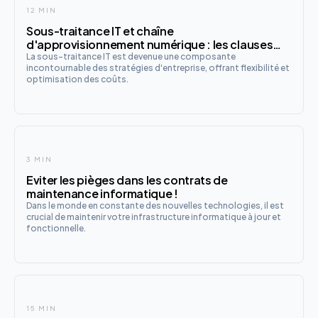
12 MIN
Sous-traitance IT et chaîne
d'approvisionnement numérique : les clauses
contractuelles essentielles
La sous-traitance IT est devenue une composante
incontournable des stratégies d'entreprise, offrant flexibilité et
optimisation des coûts.
3 MIN
Eviter les pièges dans les contrats de
maintenance informatique !
Dans le monde en constante des nouvelles technologies, il est
crucial de maintenir votre infrastructure informatique à jour et
fonctionnelle.
15 MIN