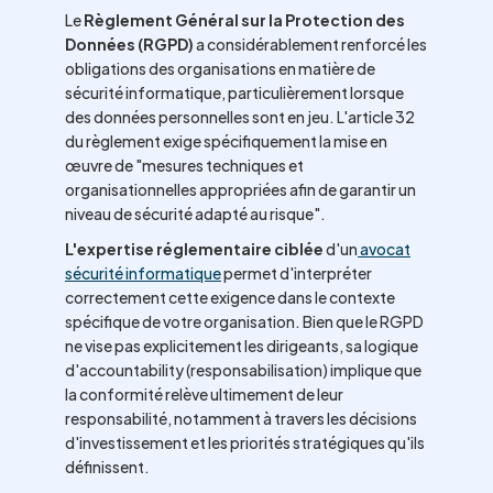
Le
Règlement Général sur la Protection des
Données (RGPD)
a considérablement renforcé les
obligations des organisations en matière de
sécurité informatique, particulièrement lorsque
des données personnelles sont en jeu. L'article 32
du règlement exige spécifiquement la mise en
œuvre de "mesures techniques et
organisationnelles appropriées afin de garantir un
niveau de sécurité adapté au risque".
L'expertise réglementaire ciblée
d'un
avocat
sécurité informatique
permet d'interpréter
correctement cette exigence dans le contexte
spécifique de votre organisation. Bien que le RGPD
ne vise pas explicitement les dirigeants, sa logique
d'accountability (responsabilisation) implique que
la conformité relève ultimement de leur
responsabilité, notamment à travers les décisions
d'investissement et les priorités stratégiques qu'ils
définissent.