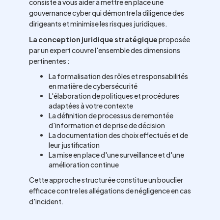
consiste à vous aider à mettre en place une
gouvernance cyber qui démontre la diligence des
dirigeants et minimise les risques juridiques.
La conception juridique stratégique
proposée
par un expert couvre l'ensemble des dimensions
pertinentes :
La formalisation des rôles et responsabilités
en matière de cybersécurité
L'élaboration de politiques et procédures
adaptées à votre contexte
La définition de processus de remontée
d'information et de prise de décision
La documentation des choix effectués et de
leur justification
La mise en place d'une surveillance et d'une
amélioration continue
Cette approche structurée constitue un bouclier
efficace contre les allégations de négligence en cas
d'incident.