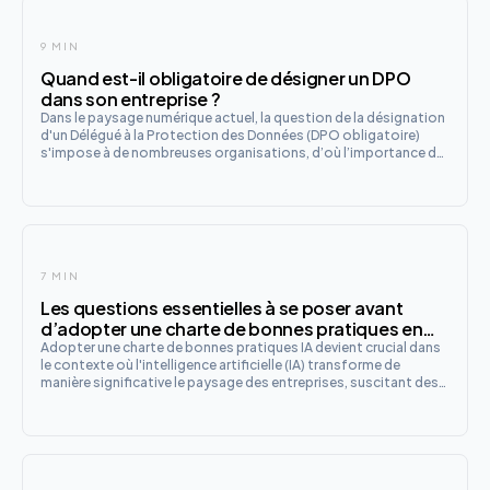
9 MIN
Quand est-il obligatoire de désigner un DPO
dans son entreprise ?
Dans le paysage numérique actuel, la question de la désignation
d'un Délégué à la Protection des Données (DPO obligatoire)
s'impose à de nombreuses organisations, d’où l’importance de
se faire accompagner par un avocat spécialisé en DPO . Cette
fonction, née avec le Règlement Général sur la Protecti
7 MIN
Les questions essentielles à se poser avant
d’adopter une charte de bonnes pratiques en
intelligence artificielle en entreprise
Adopter une charte de bonnes pratiques IA devient crucial dans
le contexte où l'intelligence artificielle (IA) transforme de
manière significative le paysage des entreprises, suscitant des
enjeux variés allant de l'éthique à la conformité. C'est une étape
importante pour les organisations souhaitant