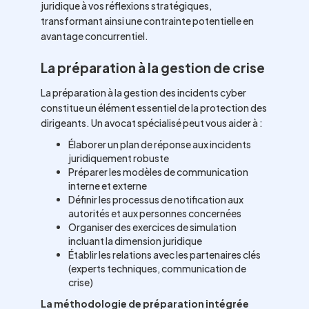
juridique à vos réflexions stratégiques,
transformant ainsi une contrainte potentielle en
avantage concurrentiel.
La préparation à la gestion de crise
La préparation à la gestion des incidents cyber
constitue un élément essentiel de la protection des
dirigeants. Un avocat spécialisé peut vous aider à :
Élaborer un plan de réponse aux incidents
juridiquement robuste
Préparer les modèles de communication
interne et externe
Définir les processus de notification aux
autorités et aux personnes concernées
Organiser des exercices de simulation
incluant la dimension juridique
Établir les relations avec les partenaires clés
(experts techniques, communication de
crise)
La méthodologie de préparation intégrée