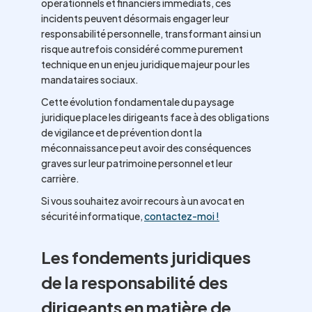
opérationnels et financiers immédiats, ces
incidents peuvent désormais engager leur
responsabilité personnelle, transformant ainsi un
risque autrefois considéré comme purement
technique en un enjeu juridique majeur pour les
mandataires sociaux.
Cette évolution fondamentale du paysage
juridique place les dirigeants face à des obligations
de vigilance et de prévention dont la
méconnaissance peut avoir des conséquences
graves sur leur patrimoine personnel et leur
carrière.
Si vous souhaitez avoir recours à un avocat en
sécurité informatique,
contactez-moi !
Les fondements juridiques
de la responsabilité des
dirigeants en matière de