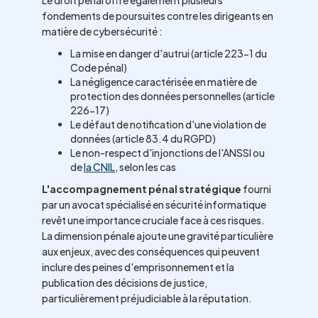
Le droit pénal offre également plusieurs
fondements de poursuites contre les dirigeants en
matière de cybersécurité :
La mise en danger d'autrui (article 223-1 du
Code pénal)
La négligence caractérisée en matière de
protection des données personnelles (article
226-17)
Le défaut de notification d'une violation de
données (article 83.4 du RGPD)
Le non-respect d'injonctions de l'ANSSI ou
de
la CNIL
, selon les cas
L'accompagnement pénal stratégique
fourni
par un avocat spécialisé en sécurité informatique
revêt une importance cruciale face à ces risques.
La dimension pénale ajoute une gravité particulière
aux enjeux, avec des conséquences qui peuvent
inclure des peines d'emprisonnement et la
publication des décisions de justice,
particulièrement préjudiciable à la réputation.