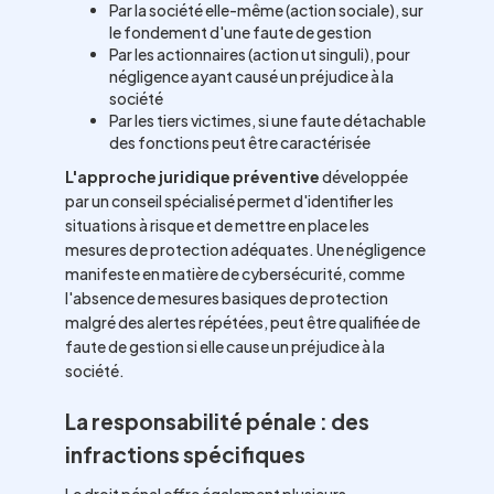
Par la société elle-même (action sociale), sur
le fondement d'une faute de gestion
Par les actionnaires (action ut singuli), pour
négligence ayant causé un préjudice à la
société
Par les tiers victimes, si une faute détachable
des fonctions peut être caractérisée
L'approche juridique préventive
développée
par un conseil spécialisé permet d'identifier les
situations à risque et de mettre en place les
mesures de protection adéquates. Une négligence
manifeste en matière de cybersécurité, comme
l'absence de mesures basiques de protection
malgré des alertes répétées, peut être qualifiée de
faute de gestion si elle cause un préjudice à la
société.
La responsabilité pénale : des
infractions spécifiques