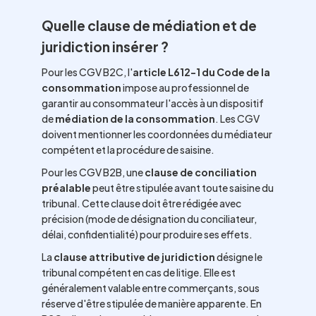
Quelle clause de médiation et de
juridiction insérer ?
Pour les CGV B2C, l'
article L612-1 du Code de la
consommation
impose au professionnel de
garantir au consommateur l'accès à un dispositif
de
médiation de la consommation
. Les CGV
doivent mentionner les coordonnées du médiateur
compétent et la procédure de saisine.
Pour les CGV B2B, une
clause de conciliation
préalable
peut être stipulée avant toute saisine du
tribunal. Cette clause doit être rédigée avec
précision (mode de désignation du conciliateur,
délai, confidentialité) pour produire ses effets.
La
clause attributive de juridiction
désigne le
tribunal compétent en cas de litige. Elle est
généralement valable entre commerçants, sous
réserve d'être stipulée de manière apparente. En