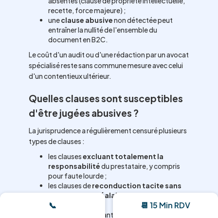
absentes (clause de propriété intellectuelle,
recette, force majeure) ;
une
clause abusive
non détectée peut
entraîner la nullité de l'ensemble du
document en B2C.
Le coût d'un audit ou d'une rédaction par un avocat
spécialisé reste sans commune mesure avec celui
d'un contentieux ultérieur.
Quelles clauses sont susceptibles
d'être jugées abusives ?
La jurisprudence a régulièrement censuré plusieurs
types de clauses :
les clauses
excluant totalement la
responsabilité
du prestataire, y compris
pour faute lourde ;
les clauses de
reconduction tacite sans
information préalable
du consommateur
📞
📆 15 Min RDV
;
les clauses imposant une
juridiction