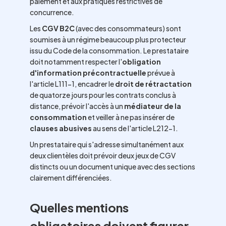
paiement et aux pratiques restrictives de
concurrence.
Les
CGV B2C
(avec des consommateurs) sont
soumises à un régime beaucoup plus protecteur
issu du Code de la consommation. Le prestataire
doit notamment respecter l'
obligation
d'information précontractuelle
prévue à
l'article L111-1, encadrer le
droit de rétractation
de quatorze jours pour les contrats conclus à
distance, prévoir l'accès à un
médiateur de la
consommation
et veiller à ne pas insérer de
clauses abusives
au sens de l'article L212-1.
Un prestataire qui s'adresse simultanément aux
deux clientèles doit prévoir deux jeux de CGV
distincts ou un document unique avec des sections
clairement différenciées.
Quelles mentions
obligatoires doivent figurer