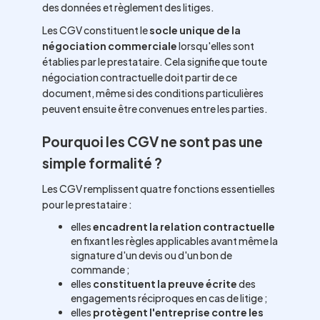
des données et règlement des litiges.
Les CGV constituent le
socle unique de la
négociation commerciale
lorsqu'elles sont
établies par le prestataire. Cela signifie que toute
négociation contractuelle doit partir de ce
document, même si des conditions particulières
peuvent ensuite être convenues entre les parties.
Pourquoi les CGV ne sont pas une
simple formalité ?
Les CGV remplissent quatre fonctions essentielles
pour le prestataire :
elles
encadrent la relation contractuelle
en fixant les règles applicables avant même la
signature d'un devis ou d'un bon de
commande ;
elles
constituent la preuve écrite
des
engagements réciproques en cas de litige ;
elles
protègent l'entreprise contre les