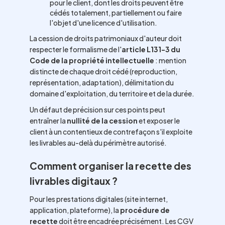
pour le client, dont les droits peuvent être
cédés totalement, partiellement ou faire
l'objet d'une licence d'utilisation.
La cession de droits patrimoniaux d'auteur doit
respecter le formalisme de l'
article L131-3 du
Code de la propriété intellectuelle
: mention
distincte de chaque droit cédé (reproduction,
représentation, adaptation), délimitation du
domaine d'exploitation, du territoire et de la durée.
Un défaut de précision sur ces points peut
entraîner la
nullité de la cession
et exposer le
client à un contentieux de contrefaçon s'il exploite
les livrables au-delà du périmètre autorisé.
Comment organiser la recette des
livrables digitaux ?
Pour les prestations digitales (site internet,
application, plateforme), la
procédure de
recette
doit être encadrée précisément. Les CGV