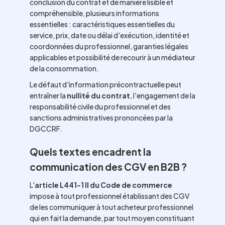
conclusion du contrat et de manière lisible et
compréhensible, plusieurs informations
essentielles : caractéristiques essentielles du
service, prix, date ou délai d'exécution, identité et
coordonnées du professionnel, garanties légales
applicables et possibilité de recourir à un médiateur
de la consommation.
Le défaut d'information précontractuelle peut
entraîner la
nullité du contrat
, l'engagement de la
responsabilité civile du professionnel et des
sanctions administratives prononcées par la
DGCCRF.
Quels textes encadrent la
communication des CGV en B2B ?
L'
article L441-1 II du Code de commerce
impose à tout professionnel établissant des CGV
de les communiquer à tout acheteur professionnel
qui en fait la demande, par tout moyen constituant