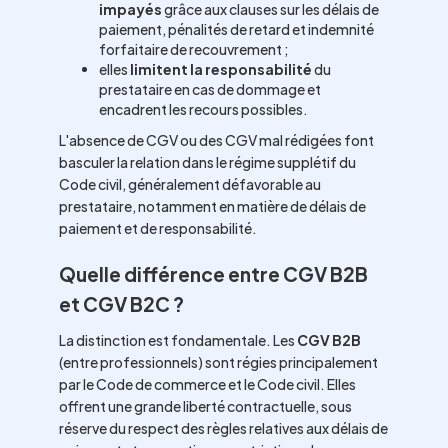
impayés
grâce aux clauses sur les délais de
paiement, pénalités de retard et indemnité
forfaitaire de recouvrement ;
elles
limitent la responsabilité
du
prestataire en cas de dommage et
encadrent les recours possibles.
L'absence de CGV ou des CGV mal rédigées font
basculer la relation dans le régime supplétif du
Code civil, généralement défavorable au
prestataire, notamment en matière de délais de
paiement et de responsabilité.
Quelle différence entre CGV B2B
et CGV B2C ?
La distinction est fondamentale. Les
CGV B2B
(entre professionnels) sont régies principalement
par le Code de commerce et le Code civil. Elles
offrent une grande liberté contractuelle, sous
réserve du respect des règles relatives aux délais de