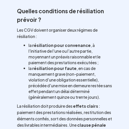
Quelles conditions de résiliation
prévoir ?
Les CGV doivent organiser deux régimes de
résiliation :
la
résiliation pour convenance
, à
l'initiative de l'une ou l'autre partie,
moyennant un préavis raisonnable et le
paiement des prestations exécutées ;
la
résiliation pour faute
, en cas de
manquement grave (non-paiement,
violation d'une obligation essentielle),
précédée d'une mise en demeure restée sans
effet pendant un délai déterminé
(généralement quinze ou trente jours).
La résiliation doit produire des
effets clairs
:
paiement des prestations réalisées, restitution des
éléments confiés, sort des données personnelles et
des livrables intermédiaires. Une
clause pénale