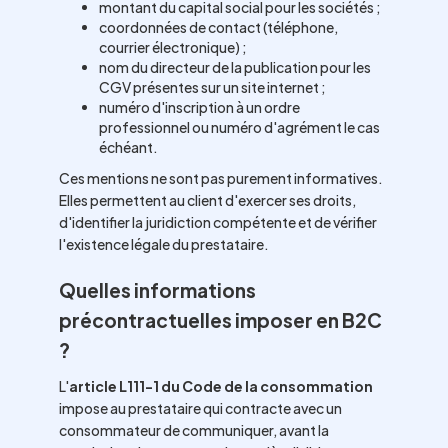
montant du capital social pour les sociétés ;
coordonnées de contact (téléphone,
courrier électronique) ;
nom du directeur de la publication pour les
CGV présentes sur un site internet ;
numéro d'inscription à un ordre
professionnel ou numéro d'agrément le cas
échéant.
Ces mentions ne sont pas purement informatives.
Elles permettent au client d'exercer ses droits,
d'identifier la juridiction compétente et de vérifier
l'existence légale du prestataire.
Quelles informations
précontractuelles imposer en B2C
?
L'
article L111-1 du Code de la consommation
impose au prestataire qui contracte avec un
consommateur de communiquer, avant la