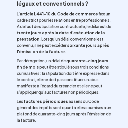
légaux et conventionnels ?
L'
article L441-10 du Code de commerce
fixe un
cadre strict pour les relations entre professionnels.
À défaut de stipulation contractuelle, le délai est de
trente jours après la date d'exécution de la
prestation
. Lorsqu'un délai conventionnel est
convenu, il ne peut excéder
soixante jours après
l'émission de la facture
.
Par dérogation, un délai de
quarante-cinq jours
fin de mois
peut être stipulé sous trois conditions
cumulatives : la stipulation doit être expresse dans
le contrat, elle ne doit pas constituer un abus
manifeste à l'égard du créancier et elle ne peut
s'appliquer qu'aux factures non périodiques.
Les
factures périodiques
au sens du Code
général des impôts sont quant à elles soumises à un
plafond de quarante-cinq jours après l'émission de
la facture.