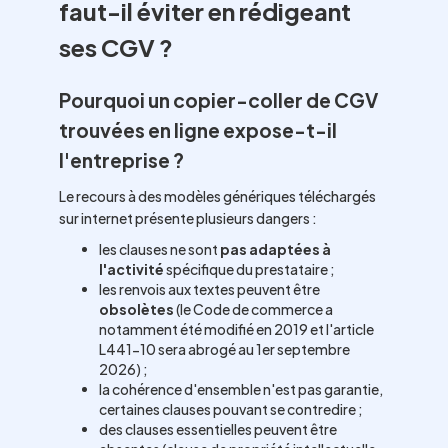
faut-il éviter en rédigeant
ses CGV ?
Pourquoi un copier-coller de CGV
trouvées en ligne expose-t-il
l'entreprise ?
Le recours à des modèles génériques téléchargés
sur internet présente plusieurs dangers :
les clauses ne sont
pas adaptées à
l'activité
spécifique du prestataire ;
les renvois aux textes peuvent être
obsolètes
(le Code de commerce a
notamment été modifié en 2019 et l'article
L441-10 sera abrogé au 1er septembre
2026) ;
la cohérence d'ensemble n'est pas garantie,
certaines clauses pouvant se contredire ;
des clauses essentielles peuvent être