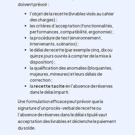
doivent prévoir :
l'objet de la recette (livrables visés au cahier
des charges) ;
les critères d'acceptation (fonctionnalités,
performances, compatibilité, ergonomie) ;
la procédure de test (environnement,
intervenants, scénarios) ;
le délai de recette (par exemple cinq, dix ou
quinze jours ouvrés à compter de la mise à
disposition) ;
la qualification des anomalies (bloquantes,
majeures, mineures) et leurs délais de
correction ;
la
recette tacite
en l'absence de réserves
dans le délai imparti.
Une formulation efficace peut prévoir que la
signature d'un procès-verbal de recette ou
l'absence de réserves dans le délai stipulé vaut
acceptation des livrables et déclenche le paiement
du solde.