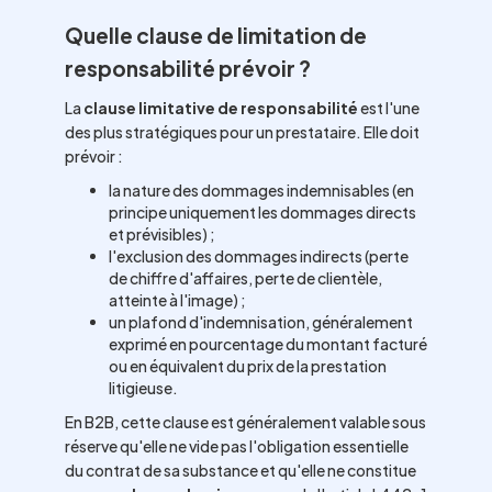
Quelle clause de limitation de
responsabilité prévoir ?
La
clause limitative de responsabilité
est l'une
des plus stratégiques pour un prestataire. Elle doit
prévoir :
la nature des dommages indemnisables (en
principe uniquement les dommages directs
et prévisibles) ;
l'exclusion des dommages indirects (perte
de chiffre d'affaires, perte de clientèle,
atteinte à l'image) ;
un plafond d'indemnisation, généralement
exprimé en pourcentage du montant facturé
ou en équivalent du prix de la prestation
litigieuse.
En B2B, cette clause est généralement valable sous
réserve qu'elle ne vide pas l'obligation essentielle
du contrat de sa substance et qu'elle ne constitue