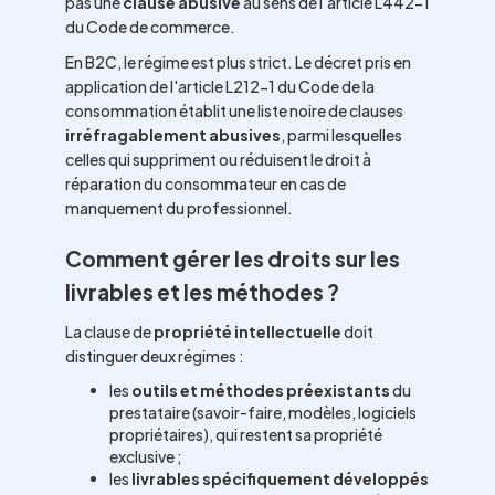
pas une
clause abusive
au sens de l'article L442-1
du Code de commerce.
En B2C, le régime est plus strict. Le décret pris en
application de l'article L212-1 du Code de la
consommation établit une liste noire de clauses
irréfragablement abusives
, parmi lesquelles
celles qui suppriment ou réduisent le droit à
réparation du consommateur en cas de
manquement du professionnel.
Comment gérer les droits sur les
livrables et les méthodes ?
La clause de
propriété intellectuelle
doit
distinguer deux régimes :
les
outils et méthodes préexistants
du
prestataire (savoir-faire, modèles, logiciels
propriétaires), qui restent sa propriété
exclusive ;
les
livrables spécifiquement développés