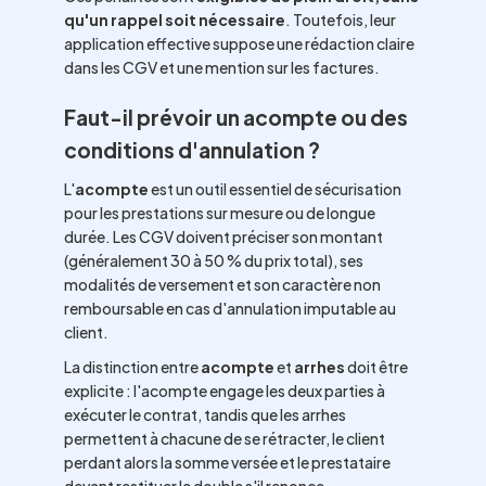
qu'un rappel soit nécessaire
. Toutefois, leur
application effective suppose une rédaction claire
dans les CGV et une mention sur les factures.
Faut-il prévoir un acompte ou des
conditions d'annulation ?
L'
acompte
est un outil essentiel de sécurisation
pour les prestations sur mesure ou de longue
durée. Les CGV doivent préciser son montant
(généralement 30 à 50 % du prix total), ses
modalités de versement et son caractère non
remboursable en cas d'annulation imputable au
client.
La distinction entre
acompte
et
arrhes
doit être
explicite : l'acompte engage les deux parties à
exécuter le contrat, tandis que les arrhes
permettent à chacune de se rétracter, le client
perdant alors la somme versée et le prestataire