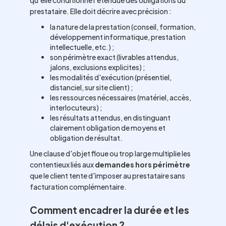
qu'elle conditionne l'étendue des obligations du
prestataire. Elle doit décrire avec précision :
la nature de la prestation (conseil, formation,
développement informatique, prestation
intellectuelle, etc.) ;
son périmètre exact (livrables attendus,
jalons, exclusions explicites) ;
les modalités d'exécution (présentiel,
distanciel, sur site client) ;
les ressources nécessaires (matériel, accès,
interlocuteurs) ;
les résultats attendus, en distinguant
clairement obligation de moyens et
obligation de résultat.
Une clause d'objet floue ou trop large multiplie les
contentieux liés aux
demandes hors périmètre
que le client tente d'imposer au prestataire sans
facturation complémentaire.
Comment encadrer la durée et les
délais d'exécution ?