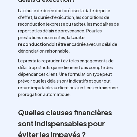
La clause de durée doit préciser la date de prise
d'effet, la durée d'exécution, les conditions de
reconduction (expresse ou tacite), les modalités de
report et les délais de prévenance. Pour les
prestations récurrentes, la
tacite
reconduction
doit être encadrée avec un délai de
dénonciation raisonnable.
Le prestataire prudent évite les engagements de
délai trop stricts qui ne tiennent pas compte des
dépendances client. Une formulation type peut
prévoir que les délais sont indicatifs et que tout
retard imputable au client ou à un tiers entraîne une
prorogation automatique.
Quelles clauses financières
sont indispensables pour
éviter les impayés ?