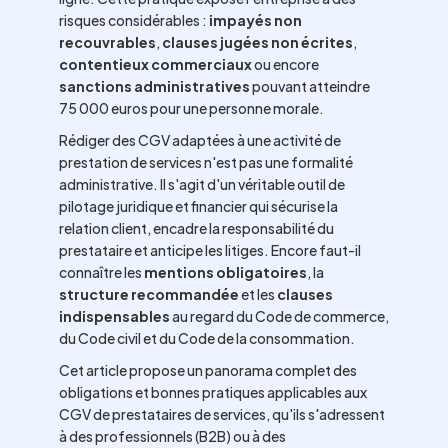
risques considérables :
impayés non
recouvrables
,
clauses jugées non écrites
,
contentieux commerciaux
ou encore
sanctions administratives
pouvant atteindre
75 000 euros pour une personne morale.
Rédiger des CGV adaptées à une activité de
prestation de services n'est pas une formalité
administrative. Il s'agit d'un véritable outil de
pilotage juridique et financier qui sécurise la
relation client, encadre la responsabilité du
prestataire et anticipe les litiges. Encore faut-il
connaître les
mentions obligatoires
, la
structure recommandée
et les
clauses
indispensables
au regard du Code de commerce,
du Code civil et du Code de la consommation.
Cet article propose un panorama complet des
obligations et bonnes pratiques applicables aux
CGV de prestataires de services, qu'ils s'adressent
à des professionnels (B2B) ou à des