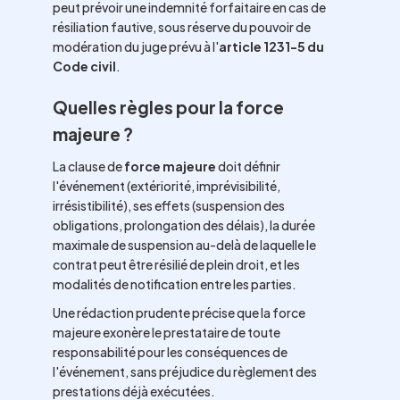
peut prévoir une indemnité forfaitaire en cas de
résiliation fautive, sous réserve du pouvoir de
modération du juge prévu à l'
article 1231-5 du
Code civil
.
Quelles règles pour la force
majeure ?
La clause de
force majeure
doit définir
l'événement (extériorité, imprévisibilité,
irrésistibilité), ses effets (suspension des
obligations, prolongation des délais), la durée
maximale de suspension au-delà de laquelle le
contrat peut être résilié de plein droit, et les
modalités de notification entre les parties.
Une rédaction prudente précise que la force
majeure exonère le prestataire de toute
responsabilité pour les conséquences de
l'événement, sans préjudice du règlement des
prestations déjà exécutées.