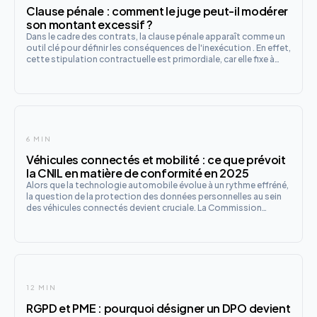
Clause pénale : comment le juge peut-il modérer
son montant excessif ?
Dans le cadre des contrats, la clause pénale apparaît comme un
outil clé pour définir les conséquences de l'inexécution . En effet,
cette stipulation contractuelle est primordiale, car elle fixe à
l'avance le montant des dommages-intérêts dus en cas de
manquement aux obligations. Cependant, sa mise
6 MIN
Véhicules connectés et mobilité : ce que prévoit
la CNIL en matière de conformité en 2025
Alors que la technologie automobile évolue à un rythme effréné,
la question de la protection des données personnelles au sein
des véhicules connectés devient cruciale. La Commission
Nationale de l'Informatique et des Libertés (CNIL) s'engage
activement dans ce domaine à travers son « club conformité
12 MIN
RGPD et PME : pourquoi désigner un DPO devient