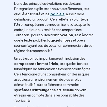
L'une des principales évolutions réside dans
l'intégration explicite de nouveaux éléments, tels
que l'
électricité
et les
logiciels
, au sein de la
définition d'un produit. Cela reflète la volonté de
l'Union européenne de moderniser et d'adapter le
cadre juridique aux réalités contemporaines.
Toutefois, pour soutenir
l'innovation
, il est à noter
que le texte exclut les
logiciels libres
et open
source n'ayant pas de vocation commerciale de ce
régime de responsabilité.
Un autre point d'importance est l'inclusion des
composants immatériels
, tels que les fichiers
numériques de fabrication et les services intégrés.
Cela témoigne d'une compréhension des risques
associés à un environnement de plus en plus
dématérialisé, où des éléments comme les
systèmes d'intelligence artificielle
doivent
être pris en compte dans la responsabilité des
fabricants.