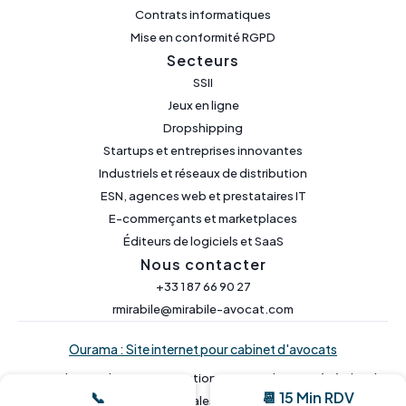
Contrats informatiques
Mise en conformité RGPD
Secteurs
SSII
Jeux en ligne
Dropshipping
Startups et entreprises innovantes
Industriels et réseaux de distribution
ESN, agences web et prestataires IT
E-commerçants et marketplaces
Éditeurs de logiciels et SaaS
Nous contacter
+33 1 87 66 90 27
rmirabile@mirabile-avocat.com
Ourama : Site internet pour cabinet d'avocats
Politique de
Mentions
Conditions générales de
📞
📆 15 Min RDV
confidentialité
legales
vente