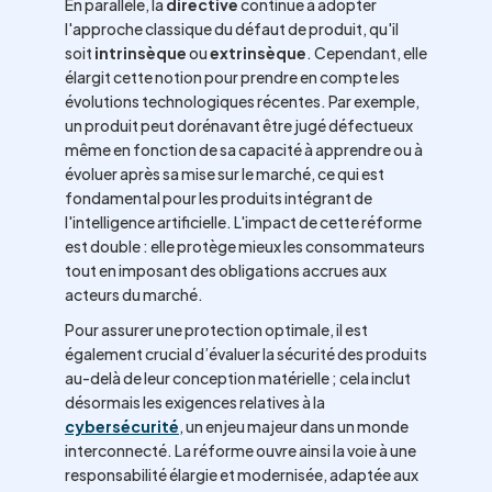
En parallèle, la
directive
continue à adopter
l'approche classique du défaut de produit, qu'il
soit
intrinsèque
ou
extrinsèque
. Cependant, elle
élargit cette notion pour prendre en compte les
évolutions technologiques récentes. Par exemple,
un produit peut dorénavant être jugé défectueux
même en fonction de sa capacité à apprendre ou à
évoluer après sa mise sur le marché, ce qui est
fondamental pour les produits intégrant de
l'intelligence artificielle. L'impact de cette réforme
est double : elle protège mieux les consommateurs
tout en imposant des obligations accrues aux
acteurs du marché.
Pour assurer une protection optimale, il est
également crucial d’évaluer la sécurité des produits
au-delà de leur conception matérielle ; cela inclut
désormais les exigences relatives à la
cybersécurité
, un enjeu majeur dans un monde
interconnecté. La réforme ouvre ainsi la voie à une
responsabilité élargie et modernisée, adaptée aux