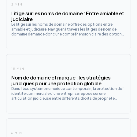
2 MIN
Litige sur les noms de domaine : Entre amiable et
judiciaire
Le litige sur les noms de domaine offre des options entre
amiable et judiciaire. Naviguer à travers les litiges de nom de
domaine demande donc une compréhension claire des options
amiables et judiciaires disponibles. Voici comment aborder ces
situations délicates pour défendre votre espace numérique
15 MIN
Nom de domaine et marque : les stratégies
juridiques pour une protection globale
Dans l'écosystème numérique contemporain, la protection de l'
identité commerciale d'une entreprise repose sur une
articulation judicieuse entre différents droits de propriété
intellectuelle. Parmi ceux-ci, la marque et le nom de domaine
occupent une place prépondérante, constituant les piliers de l
6 MIN