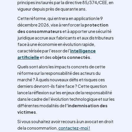
principes instaurés par la directive 85/374/CEE, en
vigueur depuis près de quarante ans.
Cette réforme, qui entrera en application le 9
décembre 2026, vise à renforcer la
protection
des consommateurs
et à apporter une sécurité
juridique accrue aux fabricants et aux distributeurs
face à une économie en évolution rapide,
caractérisée par l'essor de l'
intelligence
artificielle
et des
objets connectés
.
Quels sont alors les impacts concrets de cette
réforme sur la responsabilité des acteurs du
marché ? À quels nouveaux défis et risques ces
derniers devront-ils faire face ? Cette question
lance la réflexion sur les enjeux de la responsabilité
dans le cadre de l’évolution technologique et sur les
différentes modalités de
l’indemnisation des
victimes
.
Si vous souhaitez avoir recours à un avocat en droit
de la consommation,
contactez-moi !