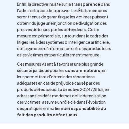
Enfin, la directive insiste sur la
transparence
dans
l'administration de la preuve. Les États membres
seront tenus de garantir que les victimes puissent
obtenir du juge une injonction de divulgation des
preuves détenues par les défendeurs. Cette
mesure est primordiale, surtout dans le cadre des
litiges liés à des systèmes d'intelligence artificielle,
où l'asymétrie d'information entre les producteurs
et les victimes est particulièrement marquée.
Ces mesures visent à favoriser une plus grande
sécurité juridique pour les
consommateurs
, en
leur permettant d'obtenir des réparations
adéquates en cas de préjudice causé par des
produits défectueux. La directive 2024/2853, en
adressant les défis modernes de l'indemnisation
des victimes, assume un rôle clé dans l'évolution
des pratiques en matière de
responsabilité du
fait des produits défectueux
.