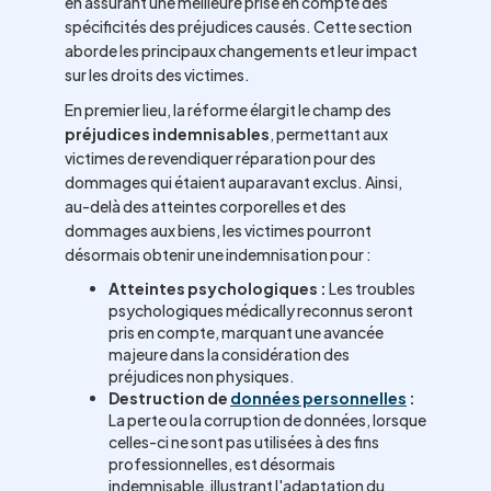
en assurant une meilleure prise en compte des
spécificités des préjudices causés. Cette section
aborde les principaux changements et leur impact
sur les droits des victimes.
En premier lieu, la réforme élargit le champ des
préjudices indemnisables
, permettant aux
victimes de revendiquer réparation pour des
dommages qui étaient auparavant exclus. Ainsi,
au-delà des atteintes corporelles et des
dommages aux biens, les victimes pourront
désormais obtenir une indemnisation pour :
Atteintes psychologiques :
Les troubles
psychologiques médically reconnus seront
pris en compte, marquant une avancée
majeure dans la considération des
préjudices non physiques.
Destruction de
données personnelles
:
La perte ou la corruption de données, lorsque
celles-ci ne sont pas utilisées à des fins
professionnelles, est désormais
indemnisable, illustrant l'adaptation du