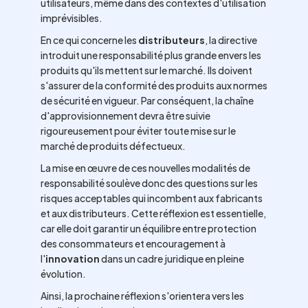
utilisateurs, même dans des contextes d'utilisation
imprévisibles.
En ce qui concerne les
distributeurs
, la directive
introduit une responsabilité plus grande envers les
produits qu'ils mettent sur le marché. Ils doivent
s'assurer de la conformité des produits aux normes
de sécurité en vigueur. Par conséquent, la chaîne
d'approvisionnement devra être suivie
rigoureusement pour éviter toute mise sur le
marché de produits défectueux.
La mise en œuvre de ces nouvelles modalités de
responsabilité soulève donc des questions sur les
risques acceptables qui incombent aux fabricants
et aux distributeurs. Cette réflexion est essentielle,
car elle doit garantir un équilibre entre protection
des consommateurs et encouragement à
l'
innovation
dans un cadre juridique en pleine
évolution.
Ainsi, la prochaine réflexion s'orientera vers les