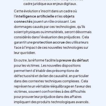
cadre juridique aux enjeux digitaux.
Cette évolution s'inscrit dans un cadre où
l'
intelligence artificielle
et les
objets
connectés
jouent un rôle croissant. Les
dommages causés par ces technologies, qu'ils
soient physiques ou immatériels, seront désormais
considérés dans l'évaluation des préjudices. Cela
garantit une
protection accrue
des utilisateurs
face à l'impact de ces nouvelles technologies sur
leur quotidien.
En outre, la réforme facilite la
preuve du défaut
pour les victimes. Les nouvelles dispositions
permettent d'établir des présomptions de
défectuosité et de lien de causalité, en particulier
dans des contextes techniques complexes. Cela
représente un véritable rééquilibrage en faveur des
victimes, souvent confrontées à des difficultés
pour prouver leur préjudice dans des affaires
impliquant des produits technologiques avancés.