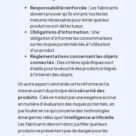
Responsabilité renforcée :
Les fabricants
doivent prouver qu'ils ont pris toutes les
mesures nécessaires pour éviter que leur
produit ne soit défectueux.
Obligations d'information :
Une
obligation d'informer les consommateurs
sur les risques potentiels liés à l'utilisation
d'un produit.
Règlementations concernant les objets
connectés :
Des critères spécifiques sont
établis pour la sécurité des produits intégrés
à l'internet des objets.
Un autre aspect central de cette réforme est la
mise en avant du principe de la
sécurité des
produits
. Cela se traduit par une exigence accrue
en matière d'évaluation des risques potentiels, en
particulier en ce qui concerne des technologies
émergentes telles que l'
intelligence artificielle
.
Les fabricants devront donc justifier que leurs
produits ne présentent pas de danger pour les