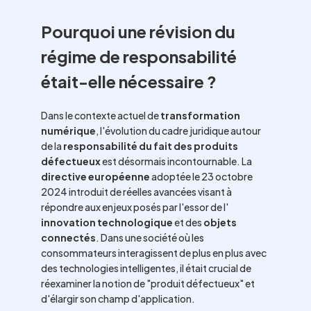
Pourquoi une révision du
régime de responsabilité
était-elle nécessaire ?
Dans le contexte actuel de
transformation
numérique
, l'évolution du cadre juridique autour
de la
responsabilité du fait des produits
défectueux
est désormais incontournable. La
directive européenne
adoptée le 23 octobre
2024 introduit de réelles avancées visant à
répondre aux enjeux posés par l'essor de l'
innovation technologique
et des
objets
connectés
. Dans une société où les
consommateurs interagissent de plus en plus avec
des technologies intelligentes, il était crucial de
réexaminer la notion de "produit défectueux" et
d'élargir son champ d'application.